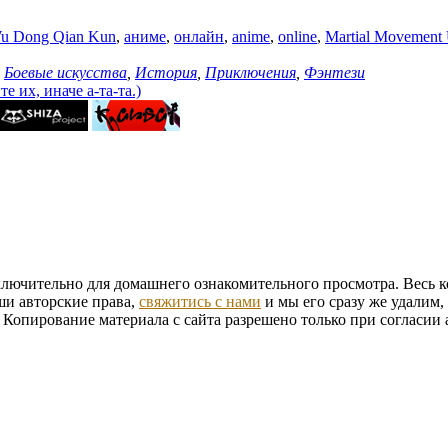
u Dong Qian Kun
,
аниме
,
онлайн
,
anime
,
online
,
Martial Movement
,
Боевые искусства
,
История
,
Приключения
,
Фэнтези
 их, иначе а-та-та.)
ключительно для домашнего ознакомительного просмотра. Весь к
ши авторские права,
свяжитись с нами
и мы его сразу же удалим,
. Копирование материала с сайта разрешено только при согласи