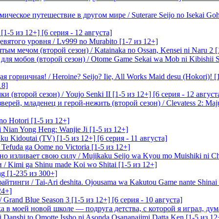
ическое путешествие в другом мире / Suterare Seijo no Isekai Goh
-5 из 12+] [6 серия - 12 августа]
вятого уровня / Lv999 no Murabito [1-7 из 12+]
м мечом (второй сезон) / Katainaka no Ossan, Kensei ni Naru 2 [1-
я мобов (второй сезон) / Otome Game Sekai wa Mob ni Kibishii Sek
 горничная! / Heroine? Seijo? Iie, All Works Maid desu (Hokori)! [
18]
(второй сезон) / Youjo Senki II [1-5 из 12+] [6 серия - 12 август
ерей, младенец и герой-нежить (второй сезон) / Clevatess 2: Maju
o Hotori [1-5 из 12+]
 Nian Yong Heng: Wanjie Ji [1-5 из 12+]
u Kidoutai (TV) [1-5 из 12+] [6 серия - 11 августа]
efuda ga Oome no Victoria [1-5 из 12+]
о изливает свою силу / Mujikaku Seijo wa Kyou mo Muishiki ni Chi
/ Kimi ga Shinu made Koi wo Shitai [1-5 из 12+]
g [1-235 из 300+]
йтинги / Tai-Ari deshita. Ojousama wa Kakutou Game nante Shinai 
24+]
Grand Blue Season 3 [1-5 из 12+] [6 серия - 10 августа]
 в моей новой школе — подруга детства, с которой я играл, думая
i Danshi to Omotte Issho ni Asonda Osananajimi Datta Ken [1-5 из 12