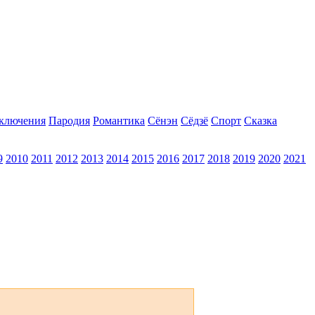
ключения
Пародия
Романтика
Сёнэн
Сёдзё
Спорт
Сказка
9
2010
2011
2012
2013
2014
2015
2016
2017
2018
2019
2020
2021