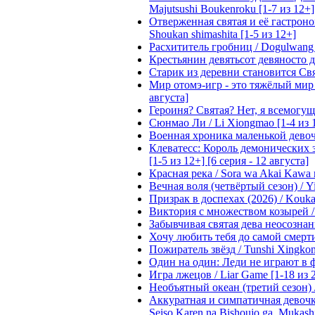
Majutsushi Boukenroku [1-7 из 12+]
Отверженная святая и её гастроном
Shoukan shimashita [1-5 из 12+]
Расхититель гробниц / Dogulwang [1
Крестьянин девятьсот девяносто де
Старик из деревни становится Святы
Мир отомэ-игр - это тяжёлый мир дл
августа]
Героиня? Святая? Нет, я всемогущая
Сюнмао Ли / Li Xiongmao [1-4 из 
Военная хроника маленькой девочки 
Клеватесс: Король демонических зв
[1-5 из 12+] [6 серия - 12 августа]
Красная река / Sora wa Akai Kawa n
Вечная воля (четвёртый сезон) / Yi
Призрак в доспехах (2026) / Koukak
Виктория с множеством козырей / T
Забывчивая святая дева неосознанн
Хочу любить тебя до самой смерти 
Пожиратель звёзд / Tunshi Xingkon
Один на один: Леди не играют в фа
Игра лжецов / Liar Game [1-18 из 
Необъятный океан (третий сезон) / 
Аккуратная и симпатичная девочка
Seiso Karen na Bishoujo ga, Mukash