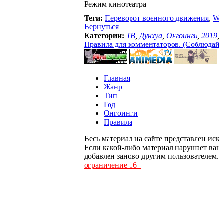
Режим кинотеатра
Теги:
Переворот военного движения
,
W
Вернуться
Категории:
ТВ
,
Дунхуа
,
Онгоинги
,
2019
Правила для комментаторов. (Соблюдайте
Главная
Жанр
Тип
Год
Онгоинги
Правила
Весь материал на сайте представлен ис
Если какой-либо материал нарушает ва
добавлен заново другим пользователем
ограничение 16+