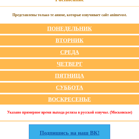
Представлены только те аниме, которые озвучивает сайт animevost.
ПОНЕДЕЛЬНИК
ВТОРНИК
СРЕДА
ЧЕТВЕРГ
ПЯТНИЦА
СУББОТА
ВОСКРЕСЕНЬЕ
Указано примерное время выхода релиза в русской озвучке. (Московское)
Подпишись на наш ВК!