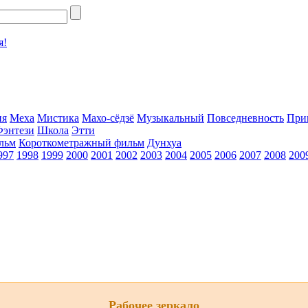
я!
ия
Меха
Мистика
Махо-сёдзё
Музыкальный
Повседневность
При
Фэнтези
Школа
Этти
льм
Короткометражный фильм
Дунхуа
997
1998
1999
2000
2001
2002
2003
2004
2005
2006
2007
2008
200
Рабочее зеркало