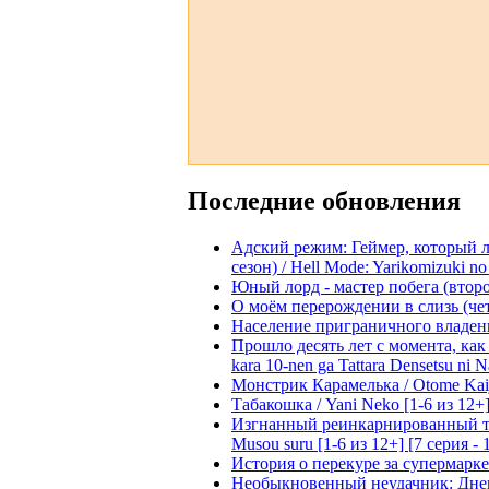
Последние обновления
Адский режим: Геймер, который 
сезон) / Hell Mode: Yarikomizuki no
Юный лорд - мастер побега (второй
О моём перерождении в слизь (четвё
Население приграничного владения 
Прошло десять лет с момента, как я
kara 10-nen ga Tattara Densetsu ni Na
Монстрик Карамелька / Otome Kaijuu
Табакошка / Yani Neko [1-6 из 12+
Изгнанный реинкарнированный тяжё
Musou suru [1-6 из 12+] [7 серия - 
История о перекуре за супермаркето
Необыкновенный неудачник: Дневн