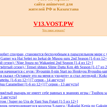
сайта animevost для
жителей РФ и Казахстана
V13.VOST.PW
Что такое зеркало?
любит спидран, становится бесподобным в параллельном мире с
 Gamer wa Hai Settei no Isekai de Musou suru 2nd Season [1-6 из 12+
 сезон) / Nige Jouzu no Wakagimi 2nd Season [1-4 из 12+]
ртый сезон) / Tensei shitara Slime Datta Ken 4th Season [1-17 из 2
начинается с нуля / Ryoumin 0-nin Start no Henkyou Ryoushu-sama 
 сказал «Оставьте это на меня и уходите» и стал легендой / Koko wa
tteita. [1-6 из 12+] [7 серия - 14 августа]
 Carameliser [1-6 из 12+] [7 серия - 13 августа]
]
лый рыцарь не имеет себе равных в знаниях игры / Tsuihou saret
13 августа]
м / Super no Ura de Yani Suu Futari [1-5 из 12+]
ик переродившегося колдуна S-ранга / Rakudai Kenja no Gakuin 