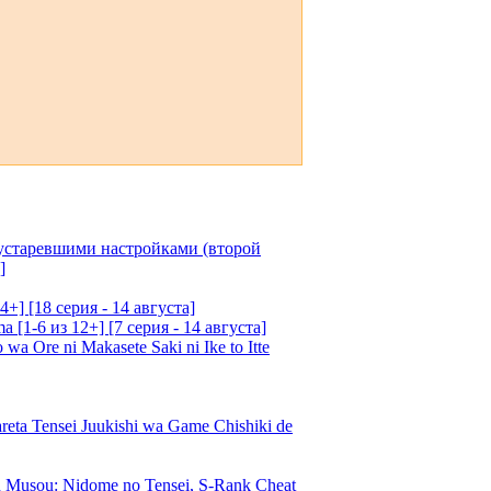
 устаревшими настройками (второй
]
4+] [18 серия - 14 августа]
[1-6 из 12+] [7 серия - 14 августа]
 Ore ni Makasete Saki ni Ike to Itte
a Tensei Juukishi wa Game Chishiki de
Musou: Nidome no Tensei, S-Rank Cheat