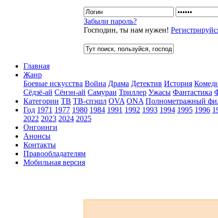
Забыли пароль?
Господин, ты нам нужен!
Регистрируйс
Главная
Жанр
Боевые искусства
Война
Драма
Детектив
История
Комед
Сёдзё-ай
Сёнэн-ай
Самураи
Триллер
Ужасы
Фантастика
Категории
ТВ
ТВ-спэшл
OVA
ONA
Полнометражный фи
Год
1971
1977
1980
1984
1991
1992
1993
1994
1995
1996
1
2022
2023
2024
2025
Онгоинги
Анонсы
Контакты
Правообладателям
Мобильная версия