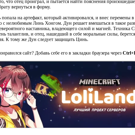
то, что отец проиграл, и пытается найти пояснения произошедше
брату вернуться в форму.
ь попала на артефакт, который активировался, и внес перемены в 
о с нелюбимым Линь Хонгом. Дун решает вмешаться в такое раз
невероятного наставника, владеющего силой и магией. Техника 
ень талантлив, и отец, нашедший в себе моральные силы, берется
ия. К тому же Дун следует защищать Цинь.
онравился сайт? Добавь себе его в закладки браузера через
Ctrl+