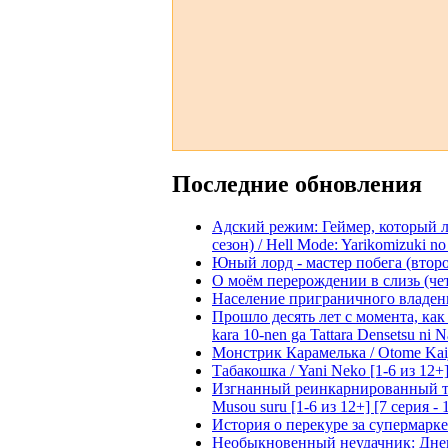
Последние обновления
Адский режим: Геймер, который 
сезон) / Hell Mode: Yarikomizuki no
Юный лорд - мастер побега (второй
О моём перерождении в слизь (четвё
Население приграничного владения 
Прошло десять лет с момента, как я
kara 10-nen ga Tattara Densetsu ni Na
Монстрик Карамелька / Otome Kaijuu
Табакошка / Yani Neko [1-6 из 12+
Изгнанный реинкарнированный тяжё
Musou suru [1-6 из 12+] [7 серия - 
История о перекуре за супермаркето
Необыкновенный неудачник: Дневн