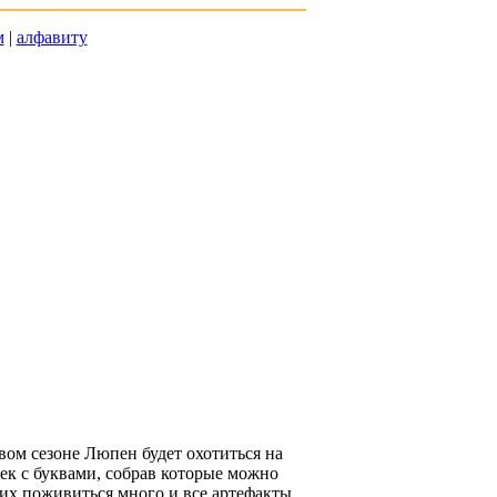
м
|
алфавиту
ом сезоне Люпен будет охотиться на
ек с буквами, собрав которые можно
щих поживиться много и все артефакты