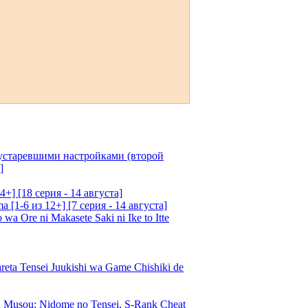
 устаревшими настройками (второй
]
4+] [18 серия - 14 августа]
[1-6 из 12+] [7 серия - 14 августа]
 Ore ni Makasete Saki ni Ike to Itte
a Tensei Juukishi wa Game Chishiki de
Musou: Nidome no Tensei, S-Rank Cheat