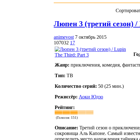
Сортироват
Люпен 3 (третий сезон) / 
animevost
7 октябрь 2015
107032
17
Го
Жанр:
приключения, комедия, фантаст
Тип:
ТВ
Количество серий:
50 (25 мин.)
Режиссёр:
Аоки Юдзо
Рейтинг:
(Голосов:
151
)
Описание:
Третий сезон о приключени
сокровища Аль Капоне. Самый известны
определить место нахождения тайника 