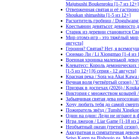
Majutsushi Boukenroku [1-7 из 12+]
Отверженная святая и её гастроном
Shoukan shimashita [1-5 из 12+]
Расхититель гробниц / Dogulwang [1
Крестьянин девятьсот девяносто де
Старик из деревни становится Святы
Мир отомэ-игр - это тяжёлый мир дл
августа]
Героиня? Святая? Нет, я всемогущая
Сюнмао Ли / Li Xiongmao [1-4 из 
Военная хроника маленькой девочки 
Клеватесс: Король демонических зв
[1-5 из 12+] [6 серия - 12 августа]
Красная река / Sora wa Akai Kawa n
Вечная воля (четвёртый сезон) / Yi
Призрак в доспехах (2026) / Koukak
Виктория с множеством козырей / T
Забывчивая святая дева неосознанн
Хочу любить тебя до самой смерти 
Пожиратель звёзд / Tunshi Xingkon
Один на один: Леди не играют в фа
Игра лжецов / Liar Game [1-18 из 
Необъятный океан (третий сезон) / 
Аккуратная и симпатичная девочка
Seiso Karen na Bishoujo ga, Mukash