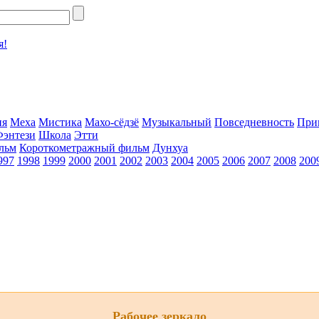
я!
ия
Меха
Мистика
Махо-сёдзё
Музыкальный
Повседневность
При
Фэнтези
Школа
Этти
льм
Короткометражный фильм
Дунхуа
997
1998
1999
2000
2001
2002
2003
2004
2005
2006
2007
2008
200
Рабочее зеркало