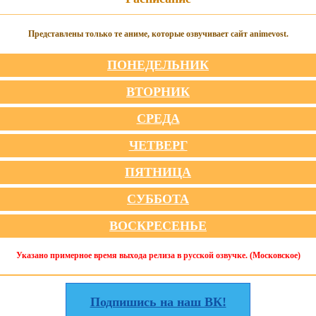
Представлены только те аниме, которые озвучивает сайт animevost.
ПОНЕДЕЛЬНИК
ВТОРНИК
СРЕДА
ЧЕТВЕРГ
ПЯТНИЦА
СУББОТА
ВОСКРЕСЕНЬЕ
Указано примерное время выхода релиза в русской озвучке. (Московское)
Подпишись на наш ВК!