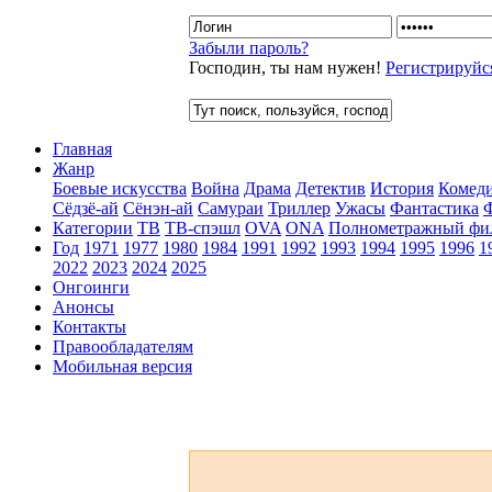
Забыли пароль?
Господин, ты нам нужен!
Регистрируйс
Главная
Жанр
Боевые искусства
Война
Драма
Детектив
История
Комед
Сёдзё-ай
Сёнэн-ай
Самураи
Триллер
Ужасы
Фантастика
Категории
ТВ
ТВ-спэшл
OVA
ONA
Полнометражный фи
Год
1971
1977
1980
1984
1991
1992
1993
1994
1995
1996
1
2022
2023
2024
2025
Онгоинги
Анонсы
Контакты
Правообладателям
Мобильная версия