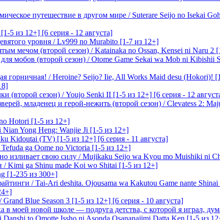
ическое путешествие в другом мире / Suterare Seijo no Isekai Goh
-5 из 12+] [6 серия - 12 августа]
вятого уровня / Lv999 no Murabito [1-7 из 12+]
м мечом (второй сезон) / Katainaka no Ossan, Kensei ni Naru 2 [1-
я мобов (второй сезон) / Otome Game Sekai wa Mob ni Kibishii Sek
 горничная! / Heroine? Seijo? Iie, All Works Maid desu (Hokori)! [
18]
(второй сезон) / Youjo Senki II [1-5 из 12+] [6 серия - 12 август
ерей, младенец и герой-нежить (второй сезон) / Clevatess 2: Maju
o Hotori [1-5 из 12+]
 Nian Yong Heng: Wanjie Ji [1-5 из 12+]
u Kidoutai (TV) [1-5 из 12+] [6 серия - 11 августа]
efuda ga Oome no Victoria [1-5 из 12+]
о изливает свою силу / Mujikaku Seijo wa Kyou mo Muishiki ni Chi
/ Kimi ga Shinu made Koi wo Shitai [1-5 из 12+]
g [1-235 из 300+]
йтинги / Tai-Ari deshita. Ojousama wa Kakutou Game nante Shinai 
24+]
Grand Blue Season 3 [1-5 из 12+] [6 серия - 10 августа]
 в моей новой школе — подруга детства, с которой я играл, думая
i Danshi to Omotte Issho ni Asonda Osananajimi Datta Ken [1-5 из 12