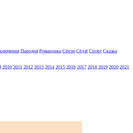
ключения
Пародия
Романтика
Сёнэн
Сёдзё
Спорт
Сказка
9
2010
2011
2012
2013
2014
2015
2016
2017
2018
2019
2020
2021