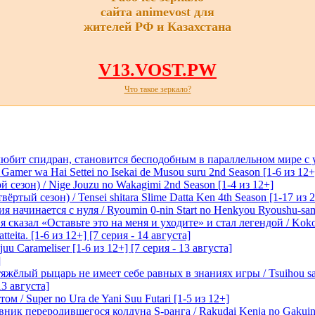
сайта animevost для
жителей РФ и Казахстана
V13.VOST.PW
Что такое зеркало?
любит спидран, становится бесподобным в параллельном мире с
 Gamer wa Hai Settei no Isekai de Musou suru 2nd Season [1-6 из 12+
 сезон) / Nige Jouzu no Wakagimi 2nd Season [1-4 из 12+]
ртый сезон) / Tensei shitara Slime Datta Ken 4th Season [1-17 из 2
начинается с нуля / Ryoumin 0-nin Start no Henkyou Ryoushu-sama 
 сказал «Оставьте это на меня и уходите» и стал легендой / Koko wa
tteita. [1-6 из 12+] [7 серия - 14 августа]
 Carameliser [1-6 из 12+] [7 серия - 13 августа]
]
лый рыцарь не имеет себе равных в знаниях игры / Tsuihou saret
13 августа]
м / Super no Ura de Yani Suu Futari [1-5 из 12+]
ик переродившегося колдуна S-ранга / Rakudai Kenja no Gakuin 