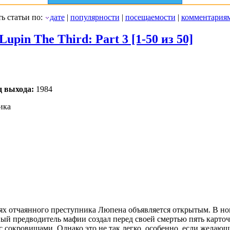
ь статьи по:
дате
|
популярности
|
посещаемости
|
комментария
Lupin The Third: Part 3 [1-50 из 50]
д выхода:
1984
ика
ях отчаянного преступника Люпена объявляется открытым. В нов
й предводитель мафии создал перед своей смертью пять карточ
с сокровищами. Однако это не так легко, особенно, если желаю