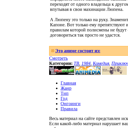
переходят от одного владельца к друго
впутывая в свои махинации Люпена.
А Люпену это только на руку. Знамени
Капоне. Вот только ему препятствуют 
правилам которой полисмены не будут е
договориться так просто не удастся.
Это аниме состоит из:
Смотреть
Категории:
ТВ
,
1984
,
Комедия
,
Приключ
Главная
Жанр
Тип
Год
Онгоинги
Правила
Весь материал на сайте представлен ис
Если какой-либо материал нарушает ва