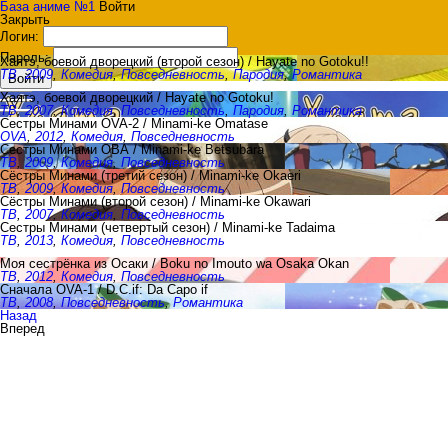
База аниме №1
Войти
Закрыть
Логин:
Пароль:
Хаятэ, боевой дворецкий (второй сезон) / Hayate no Gotoku!!
ТВ
,
2009
,
Комедия
,
Повседневность
,
Пародия
,
Романтика
Войти
Хаятэ, боевой дворецкий / Hayate no Gotoku!
ТВ
,
2007
,
Комедия
,
Повседневность
,
Пародия
,
Романтика
Сестры Минами OVA-2 / Minami-ke Omatase
OVA
,
2012
,
Комедия
,
Повседневность
Сестры Минами ОВА / Minami-ke Betsubara
ТВ
,
2009
,
Комедия
,
Повседневность
Сёстры Минами (третий сезон) / Minami-ke Okaeri
ТВ
,
2009
,
Комедия
,
Повседневность
Сёстры Минами (второй сезон) / Minami-ke Okawari
ТВ
,
2007
,
Комедия
,
Повседневность
Сестры Минами (четвертый сезон) / Minami-ke Tadaima
ТВ
,
2013
,
Комедия
,
Повседневность
Моя сестрёнка из Осаки / Boku no Imouto wa Osaka Okan
ТВ
,
2012
,
Комедия
,
Повседневность
Сначала OVA-1 / D.C.if: Da Capo if
ТВ
,
2008
,
Повседневность
,
Романтика
Назад
Вперед