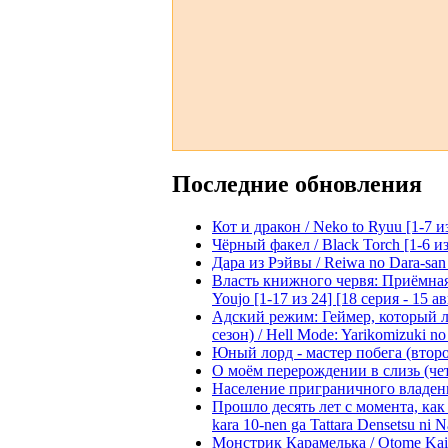
Последние обновления
Кот и дракон / Neko to Ryuu [1-7 и
Чёрный факел / Black Torch [1-6 из
Дара из Рэйвы / Reiwa no Dara-san 
Власть книжного червя: Приёмная д
Youjo [1-17 из 24] [18 серия - 15 а
Адский режим: Геймер, который 
сезон) / Hell Mode: Yarikomizuki no
Юный лорд - мастер побега (второй
О моём перерождении в слизь (четвё
Население приграничного владения 
Прошло десять лет с момента, как я
kara 10-nen ga Tattara Densetsu ni Na
Монстрик Карамелька / Otome Kaijuu