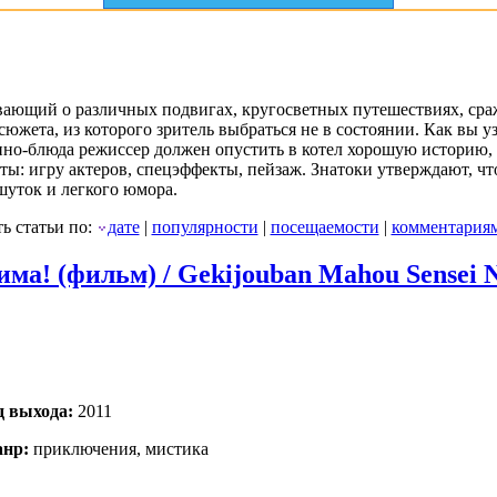
вающий о различных подвигах, кругосветных путешествиях, сраж
 сюжета, из которого зритель выбраться не в состоянии. Как вы
кино-блюда режиссер должен опустить в котел хорошую историю
ты: игру актеров, спецэффекты, пейзаж. Знатоки утверждают, что
шуток и легкого юмора.
ь статьи по:
дате
|
популярности
|
посещаемости
|
комментария
а! (фильм) / Gekijouban Mahou Sensei Ne
д выхода:
2011
нр:
приключения, мистика