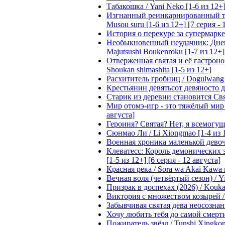
Табакошка / Yani Neko [1-6 из 12+
Изгнанный реинкарнированный тяжё
Musou suru [1-6 из 12+] [7 серия - 
История о перекуре за супермаркето
Необыкновенный неудачник: Дневн
Majutsushi Boukenroku [1-7 из 12+]
Отверженная святая и её гастроном
Shoukan shimashita [1-5 из 12+]
Расхититель гробниц / Dogulwang [1
Крестьянин девятьсот девяносто де
Старик из деревни становится Святы
Мир отомэ-игр - это тяжёлый мир дл
августа]
Героиня? Святая? Нет, я всемогущая
Сюнмао Ли / Li Xiongmao [1-4 из 
Военная хроника маленькой девочки 
Клеватесс: Король демонических зв
[1-5 из 12+] [6 серия - 12 августа]
Красная река / Sora wa Akai Kawa n
Вечная воля (четвёртый сезон) / Yi
Призрак в доспехах (2026) / Koukak
Виктория с множеством козырей / T
Забывчивая святая дева неосознанн
Хочу любить тебя до самой смерти 
Пожиратель звёзд / Tunshi Xingkon