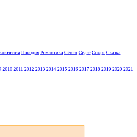
ключения
Пародия
Романтика
Сёнэн
Сёдзё
Спорт
Сказка
9
2010
2011
2012
2013
2014
2015
2016
2017
2018
2019
2020
2021