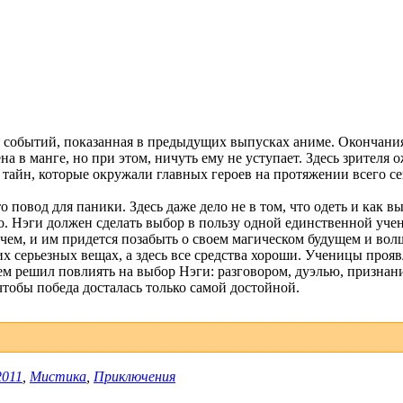
событий, показанная в предыдущих выпусках аниме. Окончания
на в манге, но при этом, ничуть ему не уступает. Здесь зрителя 
х тайн, которые окружали главных героев на протяжении всего се
о повод для паники. Здесь даже дело не в том, что одеть и как в
но. Нэги должен сделать выбор в пользу одной единственной уч
с чем, и им придется позабыть о своем магическом будущем и во
ких серьезных вещах, а здесь все средства хороши. Ученицы про
чем решил повлиять на выбор Нэги: разговором, дуэлью, признан
чтобы победа досталась только самой достойной.
2011
,
Мистика
,
Приключения