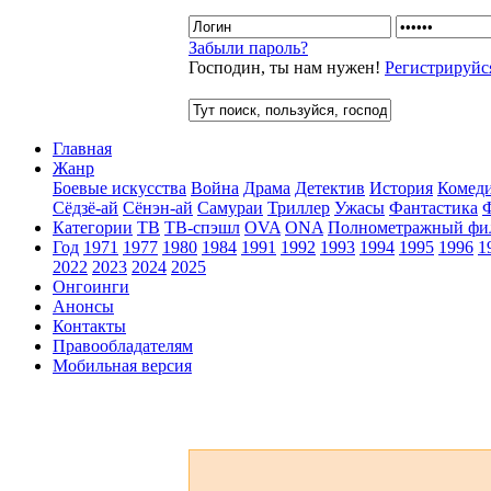
Забыли пароль?
Господин, ты нам нужен!
Регистрируйс
Главная
Жанр
Боевые искусства
Война
Драма
Детектив
История
Комед
Сёдзё-ай
Сёнэн-ай
Самураи
Триллер
Ужасы
Фантастика
Категории
ТВ
ТВ-спэшл
OVA
ONA
Полнометражный фи
Год
1971
1977
1980
1984
1991
1992
1993
1994
1995
1996
1
2022
2023
2024
2025
Онгоинги
Анонсы
Контакты
Правообладателям
Мобильная версия