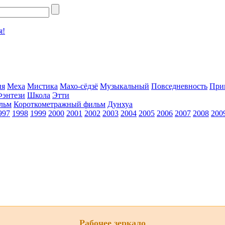
я!
ия
Меха
Мистика
Махо-сёдзё
Музыкальный
Повседневность
При
Фэнтези
Школа
Этти
льм
Короткометражный фильм
Дунхуа
997
1998
1999
2000
2001
2002
2003
2004
2005
2006
2007
2008
200
Рабочее зеркало