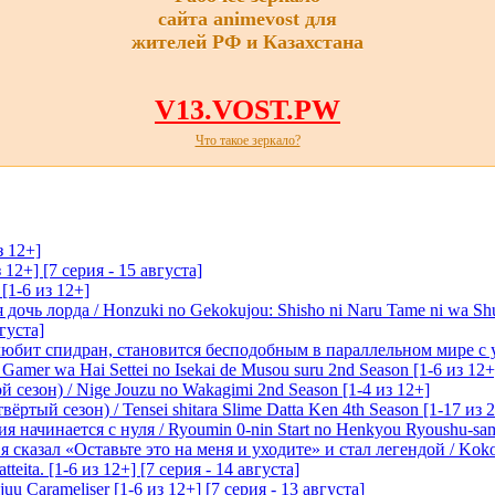
сайта animevost для
жителей РФ и Казахстана
V13.VOST.PW
Что такое зеркало?
з 12+]
 12+] [7 серия - 15 августа]
[1-6 из 12+]
очь лорда / Honzuki no Gekokujou: Shisho ni Naru Tame ni wa Sh
вгуста]
любит спидран, становится бесподобным в параллельном мире с
 Gamer wa Hai Settei no Isekai de Musou suru 2nd Season [1-6 из 12+
 сезон) / Nige Jouzu no Wakagimi 2nd Season [1-4 из 12+]
ртый сезон) / Tensei shitara Slime Datta Ken 4th Season [1-17 из 2
начинается с нуля / Ryoumin 0-nin Start no Henkyou Ryoushu-sama 
 сказал «Оставьте это на меня и уходите» и стал легендой / Koko wa
tteita. [1-6 из 12+] [7 серия - 14 августа]
 Carameliser [1-6 из 12+] [7 серия - 13 августа]