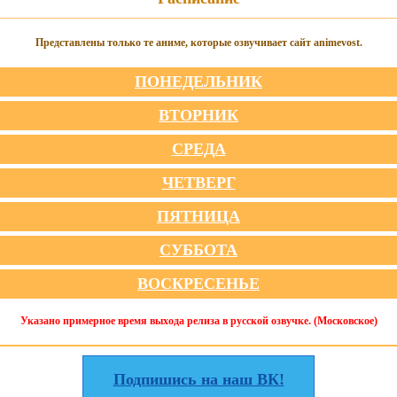
Представлены только те аниме, которые озвучивает сайт animevost.
ПОНЕДЕЛЬНИК
ВТОРНИК
СРЕДА
ЧЕТВЕРГ
ПЯТНИЦА
СУББОТА
ВОСКРЕСЕНЬЕ
Указано примерное время выхода релиза в русской озвучке. (Московское)
Подпишись на наш ВК!