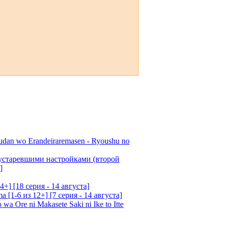
udan wo Erandeiraremasen - Ryoushu no
 устаревшими настройками (второй
]
4+] [18 серия - 14 августа]
[1-6 из 12+] [7 серия - 14 августа]
 Ore ni Makasete Saki ni Ike to Itte