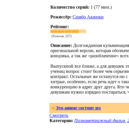
Количество серий:
1 (77 мин.)
Режиссёр:
Симбо Акиюки
Рейтинг:
(Голосов:
227
)
Описание:
Долгожданная кульминация 
оригинальной версии, которая обозначе
концовка, а так же «разоблачение» все
Выпускной все ближе, а для девушек эт
учениц вопрос стоит более чем серьез
контракт. Остальные же останутся ни 
хитрые, особенно, если речь идет о та
конкуренцию в адрес друг друга. Кто 
девушкам нужно изрядно постараться, 
Это аниме состоит из:
Смотреть
Категории:
Полнометражный фильм
,