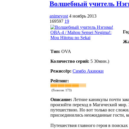
Волшебный учитель Нэгима
animevost
4 ноябрь 2013
169597
19
Го
Жа
Тип:
OVA
Количество серий:
5 30мин.)
Режиссёр:
Симбо Акиюки
Рейтинг:
(Голосов:
173
)
Описание:
Летние каникулы почти зако
произойти переход в Магический мир. 
путешествию. Но вот только все сложил
присоединились неожиданные гости, ко
Путешествия главного героя в поисках