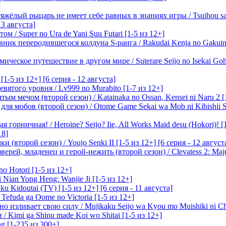
]
лый рыцарь не имеет себе равных в знаниях игры / Tsuihou saret
13 августа]
м / Super no Ura de Yani Suu Futari [1-5 из 12+]
ик переродившегося колдуна S-ранга / Rakudai Kenja no Gakuin 
ическое путешествие в другом мире / Suterare Seijo no Isekai Goh
-5 из 12+] [6 серия - 12 августа]
вятого уровня / Lv999 no Murabito [1-7 из 12+]
м мечом (второй сезон) / Katainaka no Ossan, Kensei ni Naru 2 [1-
я мобов (второй сезон) / Otome Game Sekai wa Mob ni Kibishii Sek
 горничная! / Heroine? Seijo? Iie, All Works Maid desu (Hokori)! [
18]
(второй сезон) / Youjo Senki II [1-5 из 12+] [6 серия - 12 август
ерей, младенец и герой-нежить (второй сезон) / Clevatess 2: Maju
o Hotori [1-5 из 12+]
 Nian Yong Heng: Wanjie Ji [1-5 из 12+]
u Kidoutai (TV) [1-5 из 12+] [6 серия - 11 августа]
efuda ga Oome no Victoria [1-5 из 12+]
о изливает свою силу / Mujikaku Seijo wa Kyou mo Muishiki ni Chi
/ Kimi ga Shinu made Koi wo Shitai [1-5 из 12+]
g [1-235 из 300+]