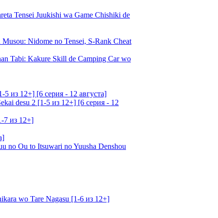
a Tensei Juukishi wa Game Chishiki de
Musou: Nidome no Tensei, S-Rank Cheat
an Tabi: Kakure Skill de Camping Car wo
5 из 12+] [6 серия - 12 августа]
ai desu 2 [1-5 из 12+] [6 серия - 12
1-7 из 12+]
а]
u no Ou to Itsuwari no Yuusha Denshou
kara wo Tare Nagasu [1-6 из 12+]