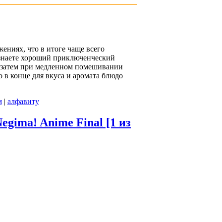
ениях, что в итоге чаще всего
 узнаете хороший приключенческий
, затем при медленном помешивании
 в конце для вкуса и аромата блюдо
м
|
алфавиту
gima! Anime Final [1 из