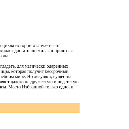
 цикла историй отличается от
ожидает достаточно милая и приятная
зона.
ыглядеть, для магически одаренных
еницы, которая получит бессрочный
лшебном мире. Но девушки, существа
являют далеко не дружескую и недетскую
ием. Место Избранной только одно, и