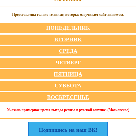
Представлены только те аниме, которые озвучивает сайт animevost.
ПОНЕДЕЛЬНИК
ВТОРНИК
СРЕДА
ЧЕТВЕРГ
ПЯТНИЦА
СУББОТА
ВОСКРЕСЕНЬЕ
Указано примерное время выхода релиза в русской озвучке. (Московское)
Подпишись на наш ВК!