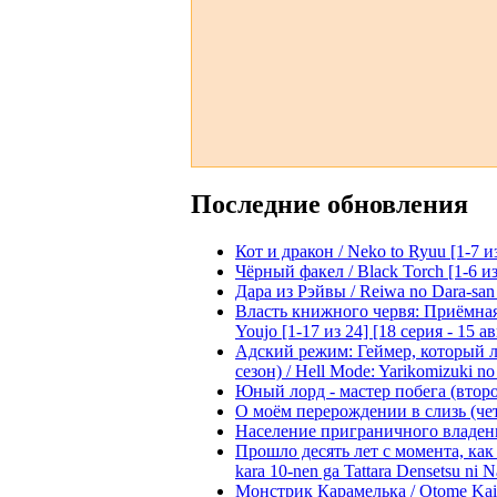
Последние обновления
Кот и дракон / Neko to Ryuu [1-7 и
Чёрный факел / Black Torch [1-6 из
Дара из Рэйвы / Reiwa no Dara-san 
Власть книжного червя: Приёмная д
Youjo [1-17 из 24] [18 серия - 15 а
Адский режим: Геймер, который 
сезон) / Hell Mode: Yarikomizuki no
Юный лорд - мастер побега (второй
О моём перерождении в слизь (четвё
Население приграничного владения 
Прошло десять лет с момента, как я
kara 10-nen ga Tattara Densetsu ni Na
Монстрик Карамелька / Otome Kaijuu