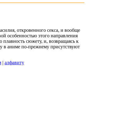
насилия, откровенного секса, и вообще
вой особенностью этого направления
ю плавность сюжету, и, возвращаясь к
му в аниме по-прежнему присутствуют
м
|
алфавиту