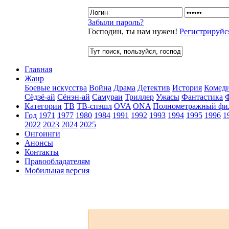
Забыли пароль?
Господин, ты нам нужен!
Регистрируйс
Главная
Жанр
Боевые искусства
Война
Драма
Детектив
История
Комед
Сёдзё-ай
Сёнэн-ай
Самураи
Триллер
Ужасы
Фантастика
Категории
ТВ
ТВ-спэшл
OVA
ONA
Полнометражный фи
Год
1971
1977
1980
1984
1991
1992
1993
1994
1995
1996
1
2022
2023
2024
2025
Онгоинги
Анонсы
Контакты
Правообладателям
Мобильная версия