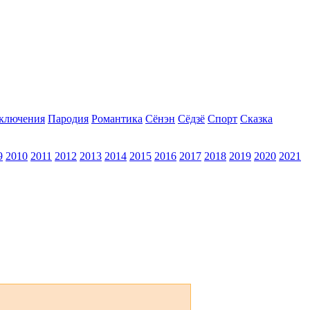
ключения
Пародия
Романтика
Сёнэн
Сёдзё
Спорт
Сказка
9
2010
2011
2012
2013
2014
2015
2016
2017
2018
2019
2020
2021