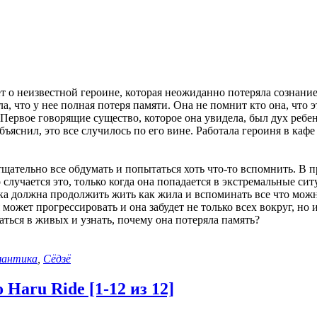
т о неизвестной героине, которая неожиданно потеряла сознание
а, что у нее полная потеря памяти. Она не помнит кто она, что эт
Первое говорящие существо, которое она увидела, был дух ребен
объяснил, это все случилось по его вине. Работала героиня в каф
тщательно все обдумать и попытаться хоть что-то вспомнить. В 
 случается это, только когда она попадается в экстремальные си
а должна продолжить жить как жила и вспоминать все что можно
 может прогрессировать и она забудет не только всех вокруг, но и
таться в живых и узнать, почему она потеряла память?
мантика
,
Сёдзё
Haru Ride [1-12 из 12]