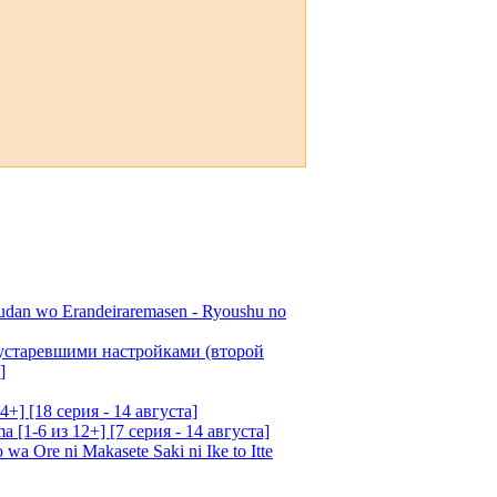
udan wo Erandeiraremasen - Ryoushu no
 устаревшими настройками (второй
]
4+] [18 серия - 14 августа]
[1-6 из 12+] [7 серия - 14 августа]
 Ore ni Makasete Saki ni Ike to Itte