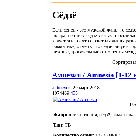
Сёдзё
Если сенен - это мужской жанр, то седз
по сравнению с седзе этот жанр отлич
является и то, что сюжетная линия раз
романтике, отмечу, что седзе рисуетс
нежные, трогательные отношения между
Сортироват
Амнезия / Amnesia [1-12 и
animevost
29 март 2018
1074469
455
Го
Жанр:
приключения, сёдзё, романтика
Тип:
ТВ
Количество серий:
12 (25 мин.)