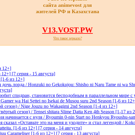
сайта animevost для
жителей РФ и Казахстана
V13.VOST.PW
Что такое зеркало?
з 12+]
 12+] [7 серия - 15 августа]
[1-6 из 12+]
очь лорда / Honzuki no Gekokujou: Shisho ni Naru Tame ni wa Sh
вгуста]
любит спидран, становится бесподобным в параллельном мире с
 Gamer wa Hai Settei no Isekai de Musou suru 2nd Season [1-6 из 12+
 сезон) / Nige Jouzu no Wakagimi 2nd Season [1-4 из 12+]
ртый сезон) / Tensei shitara Slime Datta Ken 4th Season [1-17 из 2
начинается с нуля / Ryoumin 0-nin Start no Henkyou Ryoushu-sama 
 сказал «Оставьте это на меня и уходите» и стал легендой / Koko wa
tteita. [1-6 из 12+] [7 серия - 14 августа]
 Carameliser [1-6 из 12+] [7 серия - 13 августа]