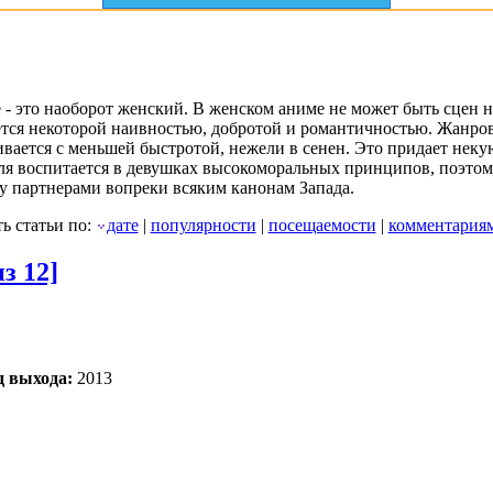
е - это наоборот женский. В женском аниме не может быть сцен 
ается некоторой наивностью, добротой и романтичностью. Жанро
вивается с меньшей быстротой, нежели в сенен. Это придает неку
я для воспитается в девушках высокоморальных принципов, поэто
 партнерами вопреки всяким канонам Запада.
ь статьи по:
дате
|
популярности
|
посещаемости
|
комментария
з 12]
д выхода:
2013