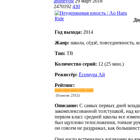
animevost
29 март 2018
2470192
430
До
Год выхода:
2014
Жанр:
школа, сёдзё, повседневность, 
Тип:
ТВ
Количество серий:
12 (25 мин.)
Режиссёр:
Ёсимура Ай
Рейтинг:
(Голосов:
2312
)
Описание:
С самых первых дней младш
закомплексованной толстушкой, над кот
первом класс средней школы все измени
был щуплово телосложения, тонкие рук
он совсем не раздражал, как большинст
Они часто встречались взглядами во в