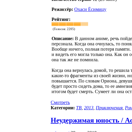
Режиссёр:
Охаси Ёсимицу
Рейтинг:
(Голосов:
2205
)
Описание:
В данном аниме, речь пойде
персонала. Когда она очнулась, то понял
Вообще ничего, полная потеря памяти. 
и видеть его могла только она. Как он 
она так же не помнила.
Когда она вернулась домой, то решила 
какие-то фрагменты из своей жизни, но
повышается. По словам Ориона, девушк
будет просто сидеть дома, то ее амнезия
итогом будет смерть. Сумеет ли она ос
Смотреть
Категории:
ТВ
,
2013
,
Приключения
,
Ро
Неудержимая юность / Ao 