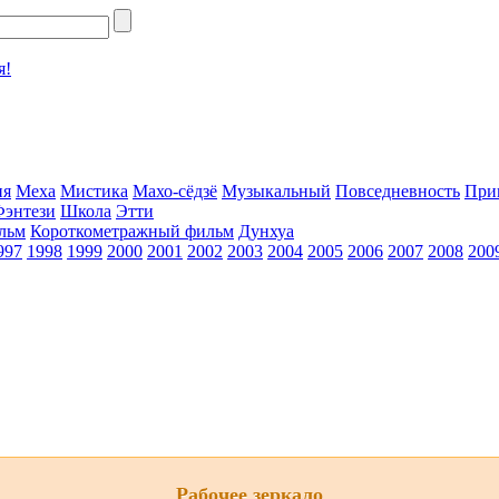
я!
ия
Меха
Мистика
Махо-сёдзё
Музыкальный
Повседневность
При
Фэнтези
Школа
Этти
льм
Короткометражный фильм
Дунхуа
997
1998
1999
2000
2001
2002
2003
2004
2005
2006
2007
2008
200
Рабочее зеркало