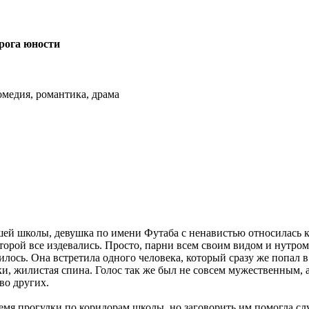
рога юности
комедия, романтика, драма
ей школы, девушка по имени Футаба с ненавистью относилась ко
орой все издевались. Просто, парни всем своим видом и нутром 
лось. Она встретила одного человека, который сразу же попал в
и, жилистая спина. Голос так же был не совсем мужественным, а
во других.
ремя прогулки по коридорам школы, но заговорить им помогла сл