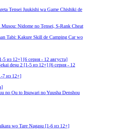
a Tensei Juukishi wa Game Chishiki de
Musou: Nidome no Tensei, S-Rank Cheat
an Tabi: Kakure Skill de Camping Car wo
5 из 12+] [6 серия - 12 августа]
ai desu 2 [1-5 из 12+] [6 серия - 12
1-7 из 12+]
а]
u no Ou to Itsuwari no Yuusha Denshou
kara wo Tare Nagasu [1-6 из 12+]