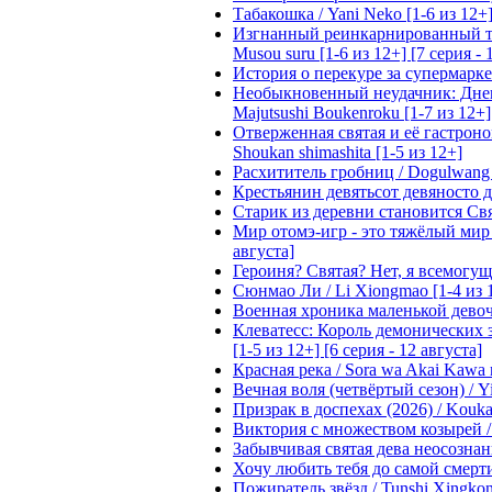
Табакошка / Yani Neko [1-6 из 12+
Изгнанный реинкарнированный тяжё
Musou suru [1-6 из 12+] [7 серия - 
История о перекуре за супермаркето
Необыкновенный неудачник: Дневн
Majutsushi Boukenroku [1-7 из 12+]
Отверженная святая и её гастроном
Shoukan shimashita [1-5 из 12+]
Расхититель гробниц / Dogulwang [1
Крестьянин девятьсот девяносто де
Старик из деревни становится Святы
Мир отомэ-игр - это тяжёлый мир дл
августа]
Героиня? Святая? Нет, я всемогущая
Сюнмао Ли / Li Xiongmao [1-4 из 
Военная хроника маленькой девочки 
Клеватесс: Король демонических зв
[1-5 из 12+] [6 серия - 12 августа]
Красная река / Sora wa Akai Kawa n
Вечная воля (четвёртый сезон) / Yi
Призрак в доспехах (2026) / Koukak
Виктория с множеством козырей / T
Забывчивая святая дева неосознанн
Хочу любить тебя до самой смерти 
Пожиратель звёзд / Tunshi Xingkon