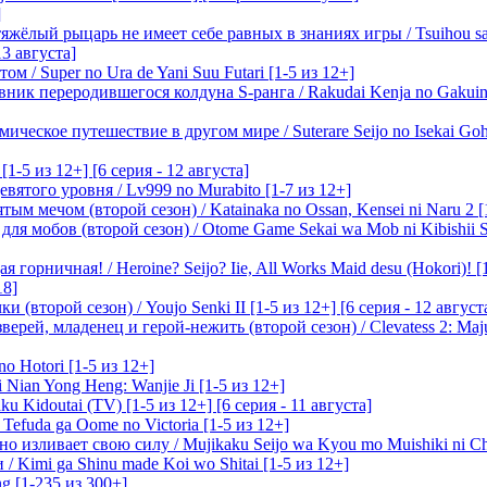
]
лый рыцарь не имеет себе равных в знаниях игры / Tsuihou saret
13 августа]
м / Super no Ura de Yani Suu Futari [1-5 из 12+]
ик переродившегося колдуна S-ранга / Rakudai Kenja no Gakuin 
ическое путешествие в другом мире / Suterare Seijo no Isekai Goh
-5 из 12+] [6 серия - 12 августа]
вятого уровня / Lv999 no Murabito [1-7 из 12+]
м мечом (второй сезон) / Katainaka no Ossan, Kensei ni Naru 2 [1-
я мобов (второй сезон) / Otome Game Sekai wa Mob ni Kibishii Sek
 горничная! / Heroine? Seijo? Iie, All Works Maid desu (Hokori)! [
18]
(второй сезон) / Youjo Senki II [1-5 из 12+] [6 серия - 12 август
ерей, младенец и герой-нежить (второй сезон) / Clevatess 2: Maju
o Hotori [1-5 из 12+]
 Nian Yong Heng: Wanjie Ji [1-5 из 12+]
u Kidoutai (TV) [1-5 из 12+] [6 серия - 11 августа]
efuda ga Oome no Victoria [1-5 из 12+]
о изливает свою силу / Mujikaku Seijo wa Kyou mo Muishiki ni Chi
/ Kimi ga Shinu made Koi wo Shitai [1-5 из 12+]
g [1-235 из 300+]