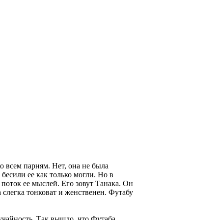
 всем парням. Нет, она не была
бесили ее как только могли. Но в
 поток ее мыслей. Его зовут Танака. Он
 слегка тонковат и женственен. Футабу
учайность. Так вышло, что Футаба