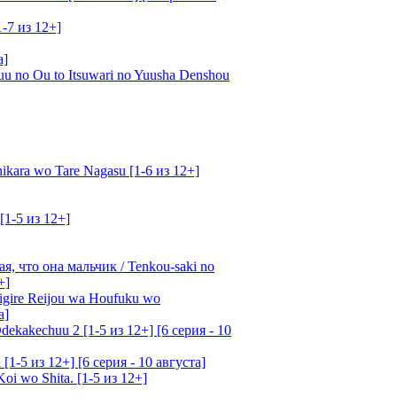
1-7 из 12+]
а]
u no Ou to Itsuwari no Yuusha Denshou
kara wo Tare Nagasu [1-6 из 12+]
[1-5 из 12+]
, что она мальчик / Tenkou-saki no
+]
gire Reijou wa Houfuku wo
а]
ekakechuu 2 [1-5 из 12+] [6 серия - 10
1-5 из 12+] [6 серия - 10 августа]
oi wo Shita. [1-5 из 12+]