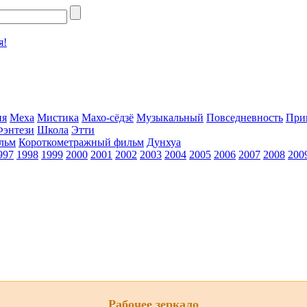
я!
ия
Меха
Мистика
Махо-сёдзё
Музыкальный
Повседневность
При
Фэнтези
Школа
Этти
льм
Короткометражный фильм
Дунхуа
997
1998
1999
2000
2001
2002
2003
2004
2005
2006
2007
2008
200
Рабочее зеркало