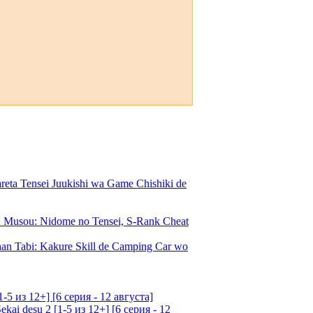
a Tensei Juukishi wa Game Chishiki de
Musou: Nidome no Tensei, S-Rank Cheat
an Tabi: Kakure Skill de Camping Car wo
5 из 12+] [6 серия - 12 августа]
ai desu 2 [1-5 из 12+] [6 серия - 12