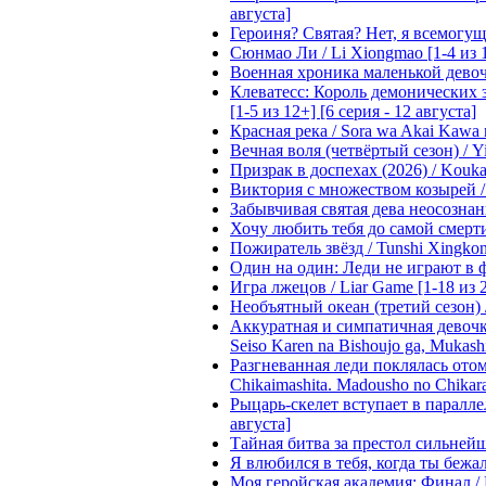
августа]
Героиня? Святая? Нет, я всемогущая
Сюнмао Ли / Li Xiongmao [1-4 из 
Военная хроника маленькой девочки 
Клеватесс: Король демонических зв
[1-5 из 12+] [6 серия - 12 августа]
Красная река / Sora wa Akai Kawa n
Вечная воля (четвёртый сезон) / Yi
Призрак в доспехах (2026) / Koukak
Виктория с множеством козырей / T
Забывчивая святая дева неосознанн
Хочу любить тебя до самой смерти 
Пожиратель звёзд / Tunshi Xingkon
Один на один: Леди не играют в фа
Игра лжецов / Liar Game [1-18 из 
Необъятный океан (третий сезон) / 
Аккуратная и симпатичная девочка
Seiso Karen na Bishoujo ga, Mukash
Разгневанная леди поклялась отом
Chikaimashita. Madousho no Chikara
Рыцарь-скелет вступает в параллель
августа]
Тайная битва за престол сильнейшег
Я влюбился в тебя, когда ты бежала
Моя геройская академия: Финал / B