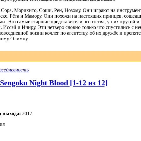
: Сора, Морихито, Соши, Рен, Нозому. Они играют на инструмент
нске, Рёта и Мамору. Они похожи на настоящих принцев, сошедши
Даи. Это самые старшие представители агентства, у них крутой 
, Иссэй и Ичиру. Эти четверо словно только что спустились с не
овседневной жизни коллег по агентству, об их дружбе и препят
дному Олимпу.
вседневность
engoku Night Blood [1-12 из 12]
д выхода:
2017
ия