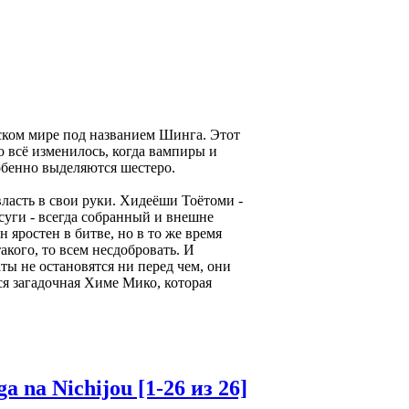
ском мире под названием Шинга. Этот
 всё изменилось, когда вампиры и
обенно выделяются шестеро.
власть в свои руки. Хидеёши Тоётоми -
суги - всегда собранный и внешне
 яростен в битве, но в то же время
акого, то всем несдобровать. И
ты не остановятся ни перед чем, они
я загадочная Химе Мико, которая
na Nichijou [1-26 из 26]