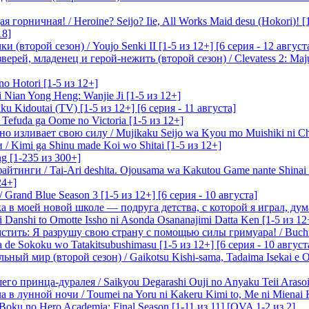
 горничная! / Heroine? Seijo? Iie, All Works Maid desu (Hokori)! [
18]
(второй сезон) / Youjo Senki II [1-5 из 12+] [6 серия - 12 август
ерей, младенец и герой-нежить (второй сезон) / Clevatess 2: Maju
o Hotori [1-5 из 12+]
 Nian Yong Heng: Wanjie Ji [1-5 из 12+]
u Kidoutai (TV) [1-5 из 12+] [6 серия - 11 августа]
efuda ga Oome no Victoria [1-5 из 12+]
о изливает свою силу / Mujikaku Seijo wa Kyou mo Muishiki ni Chi
/ Kimi ga Shinu made Koi wo Shitai [1-5 из 12+]
g [1-235 из 300+]
йтинги / Tai-Ari deshita. Ojousama wa Kakutou Game nante Shinai 
24+]
Grand Blue Season 3 [1-5 из 12+] [6 серия - 10 августа]
 в моей новой школе — подруга детства, с которой я играл, думая
i Danshi to Omotte Issho ni Asonda Osananajimi Datta Ken [1-5 из 12
стить: Я разрушу свою страну с помощью силы гримуара! / Buchi
 de Sokoku wo Tatakitsubushimasu [1-5 из 12+] [6 серия - 10 август
ный мир (второй сезон) / Gaikotsu Kishi-sama, Tadaima Isekai e Od
о принца-дуралея / Saikyou Degarashi Ouji no Anyaku Teii Arasoi [
 в лунной ночи / Toumei na Yoru ni Kakeru Kimi to, Me ni Mienai K
oku no Hero Academia: Final Season [1-11 из 11] [OVA 1-2 из 2]