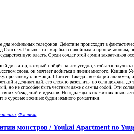
 для мобильных телефонов. Действие происходит в фантастиче
д Сэнгоку. Раньше этот мир был спокойным и процветающим, но
сударственную власть. Среди солдат этой армии захватчиков ос
ый диктатор, который пойдёт на что угодно, чтобы заполучить 
ством слова, он мечтает добиться в жизни многого. Кеншин Уе
ку, просящему о помощи. Шинген Такеда - всеобщий любимец, он
откий и деликатный, его сложно разозлить, но если доходит до т
ый, но не способен быть честным даже с самим собой. Эти солда
 своих убеждений и идеалов. Но однажды в их жизнях появляетс
вит в суровые военные будни немного романтики.
мантика
,
Фэнтези
ии монстров / Youkai Apartment no Yuuga 