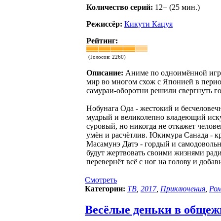
Количество серий:
12+ (25 мин.)
Режиссёр:
Кикути Кацуя
Рейтинг:
(Голосов:
2260
)
Описание:
Аниме по одноимённой игре
мир во многом схож с Японией в перио
самураи-оборотни решили свергнуть го
Нобунага Ода - жестокий и бесчеловечн
мудрый и великолепно владеющий искус
суровый, но никогда не откажет челове
умён и расчётлив. Юкимура Санада - кр
Масамунэ Датэ - гордый и самодовольн
будут жертвовать своими жизнями ради
перевернёт всё с ног на голову и доба
Смотреть
Категории:
ТВ
,
2017
,
Приключения
,
Ро
Весёлые деньки в общежит