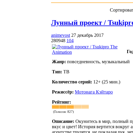
Сортироват
Лунный проект / Tsukipro
animevost
27 декабрь 2017
280948
104
Го
Жанр:
повседневность, музыкальный
Тип:
ТВ
Количество серий:
12+ (25 мин.)
Режиссёр:
Мотонага Кэйтаро
Рейтинг:
(Голосов:
827
)
Описание:
Окунитесь в мир, полный п
вкус и цвет! История вертится вокруг
агентстве трудятся, не покладая рук, 