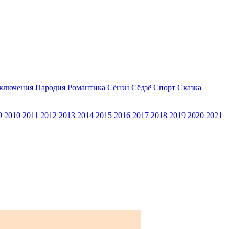
ключения
Пародия
Романтика
Сёнэн
Сёдзё
Спорт
Сказка
9
2010
2011
2012
2013
2014
2015
2016
2017
2018
2019
2020
2021