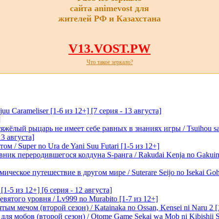
сайта animevost для
жителей РФ и Казахстана
V13.VOST.PW
Что такое зеркало?
 Carameliser [1-6 из 12+] [7 серия - 13 августа]
]
лый рыцарь не имеет себе равных в знаниях игры / Tsuihou saret
13 августа]
м / Super no Ura de Yani Suu Futari [1-5 из 12+]
ик переродившегося колдуна S-ранга / Rakudai Kenja no Gakuin 
ическое путешествие в другом мире / Suterare Seijo no Isekai Goh
-5 из 12+] [6 серия - 12 августа]
вятого уровня / Lv999 no Murabito [1-7 из 12+]
м мечом (второй сезон) / Katainaka no Ossan, Kensei ni Naru 2 [1-
я мобов (второй сезон) / Otome Game Sekai wa Mob ni Kibishii Sek