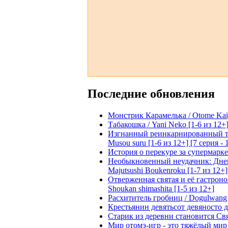
Последние обновления
Монстрик Карамелька / Otome Kaijuu
Табакошка / Yani Neko [1-6 из 12+
Изгнанный реинкарнированный тяжё
Musou suru [1-6 из 12+] [7 серия - 
История о перекуре за супермаркето
Необыкновенный неудачник: Дневн
Majutsushi Boukenroku [1-7 из 12+]
Отверженная святая и её гастроном
Shoukan shimashita [1-5 из 12+]
Расхититель гробниц / Dogulwang [1
Крестьянин девятьсот девяносто де
Старик из деревни становится Святы
Мир отомэ-игр - это тяжёлый мир дл