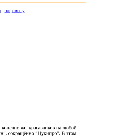
м
|
алфавиту
 конечно же, красавчиков на любой
шн”, сокращённо "Цукипро”. В этом