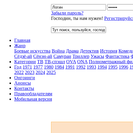
Забыли пароль?
Господин, ты нам нужен!
Регистрируйс
Главная
Жанр
Боевые искусства
Война
Драма
Детектив
История
Комед
Сёдзё-ай
Сёнэн-ай
Самураи
Триллер
Ужасы
Фантастика
Категории
ТВ
ТВ-спэшл
OVA
ONA
Полнометражный фи
Год
1971
1977
1980
1984
1991
1992
1993
1994
1995
1996
1
2022
2023
2024
2025
Онгоинги
Анонсы
Контакты
Правообладателям
Мобильная версия