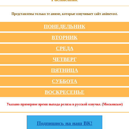
Представлены только те аниме, которые озвучивает сайт animevost.
ПОНЕДЕЛЬНИК
ВТОРНИК
СРЕДА
ЧЕТВЕРГ
ПЯТНИЦА
СУББОТА
ВОСКРЕСЕНЬЕ
Указано примерное время выхода релиза в русской озвучке. (Московское)
Подпишись на наш ВК!