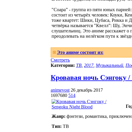
"Соара” - группа из пяти юных парней
состоит из четырёх человек: Коуки, Ке
тоже квартет: Шики, Цубаса, Рикка и 
четвёрка называется "Квелл”: Шу, Эичи
слушательниц. Это аниме расскажет о п
преодолевать на нелёгком пути к звёз
Это аниме состоит из:
Смотреть
Категории:
ТВ
,
2017
,
Музыкальный
,
По
Кровавая ночь Сэнгоку / S
animevost
26 декабрь 2017
1697680
514
Го
Жанр:
фэнтези, романтика, приключен
Тип:
ТВ