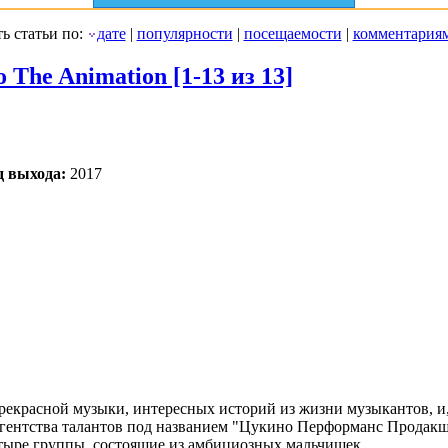
ь статьи по:
дате
|
популярности
|
посещаемости
|
комментария
 The Animation [1-13 из 13]
д выхода:
2017
рекрасной музыки, интересных историй из жизни музыкантов, и,
 агентства талантов под названием "Цукино Перформанс Продак
четыре группы, состоящие из амбициозных мальчишек.