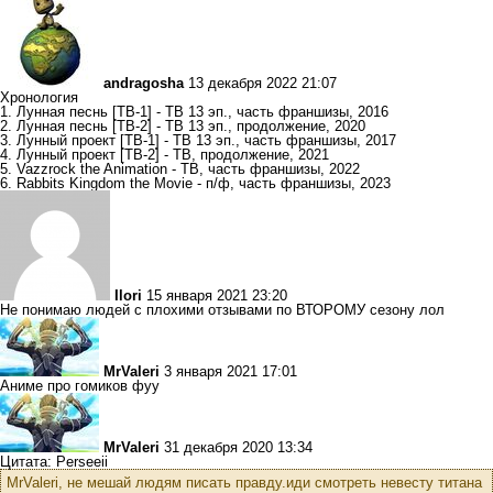
andragosha
13 декабря 2022 21:07
Хронология
1. Лунная песнь [ТВ-1] - ТВ 13 эп., часть франшизы, 2016
2. Лунная песнь [ТВ-2] - ТВ 13 эп., продолжение, 2020
3. Лунный проект [ТВ-1] - ТВ 13 эп., часть франшизы, 2017
4. Лунный проект [ТВ-2] - ТВ, продолжение, 2021
5. Vazzrock the Animation - ТВ, часть франшизы, 2022
6. Rabbits Kingdom the Movie - п/ф, часть франшизы, 2023
Ilori
15 января 2021 23:20
Не понимаю людей с плохими отзывами по ВТОРОМУ сезону лол
MrValeri
3 января 2021 17:01
Аниме про гомиков фуу
MrValeri
31 декабря 2020 13:34
Цитата: Perseeii
MrValeri, не мешай людям писать правду.иди смотреть невесту титана