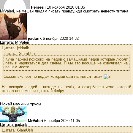
Perseeii
10 ноября 2020 01:35
MrValeri, не мешай людям писать правду.иди смотреть невесту титана
jeidarik
6 ноября 2020 14:32
Цитата: MrValeri
Цитата: jeidarik
Цитата: GlamUsh
Куча парней похожих на педов с замашками педов которые любят
петь и наряжаться для сцены. Я бы это вообще не озвучивал на
вашем месте
Сказал эксперт по педам который сам является таким
Не оскорби людей , походе ты пед!к, и оскорбляеш чела который
сказал своё мнение , нюхай бебру
Нюхай мамкины трусы
MrValeri
6 ноября 2020 11:05
Цитата: jeidarik
Цитата: GlamUsh