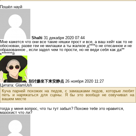
Пошёл науй
Shalti
31 декабря 2020 07:44
Мне кажется что они все такие няшки прост и все, а ваш хейт как то не
обоснован, разве геи не милашки а ты жалкое д****о не отесанное и не
образованное , если задел чем то прости, но не веди себя как да**
к*******й
别讨嫌坐下来安静点
26 ноября 2020 11:27
Цитата: GlamUsh
Куча парней похожих на педов, с замашками педов, которые любят
петь и наряжаться для сцены. Я бы это вообще не озвучивал на
вашем месте
тогда у меня вопрос, что ты тут забыл? Похоже тебе это нравится,
мазохист что ли?