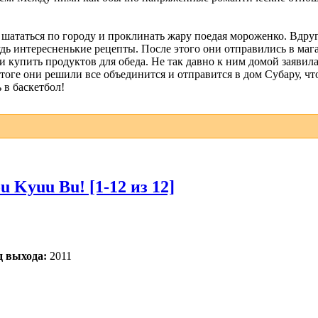
 шататься по городу и проклинать жару поедая мороженко. Вдру
дь интересненькие рецепты. После этого они отправились в мага
 купить продуктов для обеда. Не так давно к ним домой заявила
тоге они решили все объединится и отправится в дом Субару, чт
 в баскетбол!
 Kyuu Bu! [1-12 из 12]
д выхода:
2011