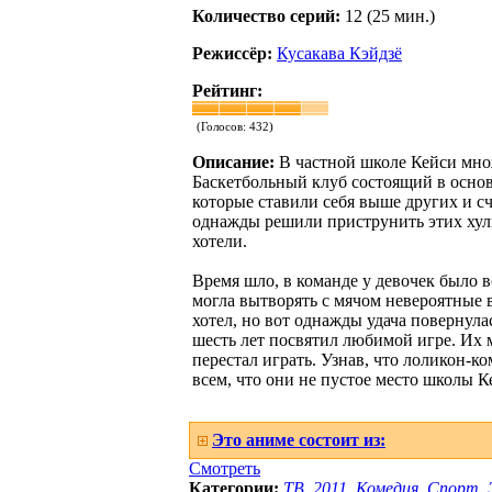
Количество серий:
12 (25 мин.)
Режиссёр:
Кусакава Кэйдзё
Рейтинг:
(Голосов:
432
)
Описание:
В частной школе Кейси мно
Баскетбольный клуб состоящий в основ
которые ставили себя выше других и сч
однажды решили приструнить этих хулиг
хотели.
Время шло, в команде у девочек было в
могла вытворять с мячом невероятные в
хотел, но вот однажды удача повернул
шесть лет посвятил любимой игре. Их м
перестал играть. Узнав, что лоликон-ко
всем, что они не пустое место школы К
Это аниме состоит из:
Смотреть
Категории:
ТВ
,
2011
,
Комедия
,
Спорт
,