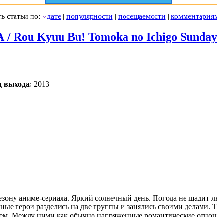
ь статьи по:
дате
|
популярности
|
посещаемости
|
комментария
/ Rou Kyuu Bu! Tomoka no Ichigo Sunday 
д выхода:
2013
сезону аниме-сериала. Яркий солнечный день. Погода не щадит 
ные герои разделись на две группы и занялись своими делами. 
ием. Между ними как обычно напряженные романтические отноше