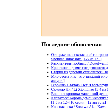
Последние обновления
Отверженная святая и её гастроном
Shoukan shimashita [1-5 из 12+]
Расхититель гробниц / Dogulwang [1
Крестьянин девятьсот девяносто де
Старик из деревни становится Святы
Мир отомэ-игр - это тяжёлый мир дл
августа]
Героиня? Святая? Нет, я всемогущая
Сюнмао Ли / Li Xiongmao [1-4 из 
Военная хроника маленькой девочки 
Клеватесс: Король демонических зв
[1-5 из 12+] [6 серия - 12 августа]
Красная река / Sora wa Akai Kawa n