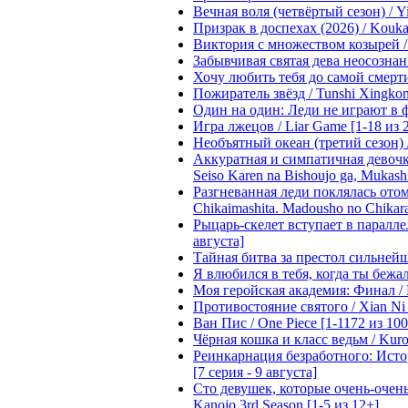
Вечная воля (четвёртый сезон) / Yi
Призрак в доспехах (2026) / Koukak
Виктория с множеством козырей / T
Забывчивая святая дева неосознанн
Хочу любить тебя до самой смерти 
Пожиратель звёзд / Tunshi Xingkon
Один на один: Леди не играют в фа
Игра лжецов / Liar Game [1-18 из 
Необъятный океан (третий сезон) / 
Аккуратная и симпатичная девочка
Seiso Karen na Bishoujo ga, Mukash
Разгневанная леди поклялась отом
Chikaimashita. Madousho no Chikara
Рыцарь-скелет вступает в параллель
августа]
Тайная битва за престол сильнейшег
Я влюбился в тебя, когда ты бежала
Моя геройская академия: Финал / B
Противостояние святого / Xian Ni 
Ван Пис / One Piece [1-1172 из 100
Чёрная кошка и класс ведьм / Kuron
Реинкарнация безработного: Истори
[7 серия - 9 августа]
Сто девушек, которые очень-очень-
Kanojo 3rd Season [1-5 из 12+]