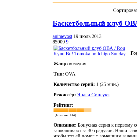
Сортироват
Баскетбольный клуб ОВА 
animevost
19 июль 2013
85909
9
Го
Жанр:
комедия
Тип:
OVA
Количество серий:
1 (25 мин.)
Режиссёр:
Янаги Синсукэ
Рейтинг:
(Голосов:
134
)
Описание:
Бонусная серия к первому 
зашкаливают за 30 градусов. Наши глав
чтобы тот ей помог с домашним задан