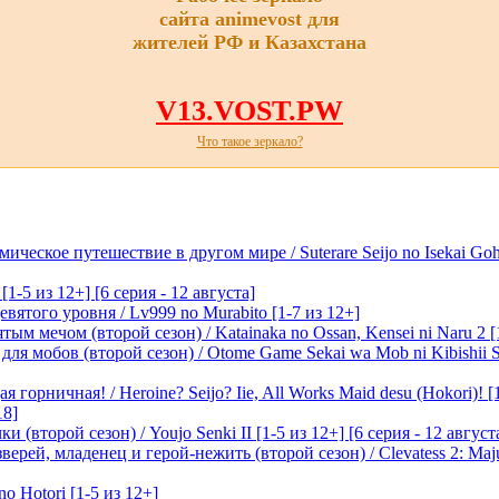
сайта animevost для
жителей РФ и Казахстана
V13.VOST.PW
Что такое зеркало?
ическое путешествие в другом мире / Suterare Seijo no Isekai Goh
-5 из 12+] [6 серия - 12 августа]
вятого уровня / Lv999 no Murabito [1-7 из 12+]
м мечом (второй сезон) / Katainaka no Ossan, Kensei ni Naru 2 [1-
я мобов (второй сезон) / Otome Game Sekai wa Mob ni Kibishii Sek
 горничная! / Heroine? Seijo? Iie, All Works Maid desu (Hokori)! [
18]
(второй сезон) / Youjo Senki II [1-5 из 12+] [6 серия - 12 август
ерей, младенец и герой-нежить (второй сезон) / Clevatess 2: Maju
o Hotori [1-5 из 12+]