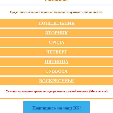
Представлены только те аниме, которые озвучивает сайт animevost.
ПОНЕДЕЛЬНИК
ВТОРНИК
СРЕДА
ЧЕТВЕРГ
ПЯТНИЦА
СУББОТА
ВОСКРЕСЕНЬЕ
Указано примерное время выхода релиза в русской озвучке. (Московское)
Подпишись на наш ВК!