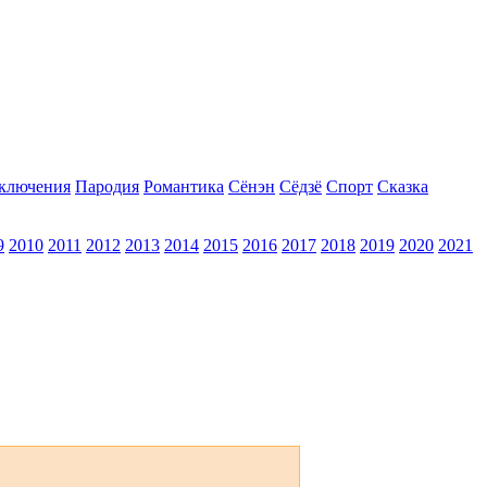
ключения
Пародия
Романтика
Сёнэн
Сёдзё
Спорт
Сказка
9
2010
2011
2012
2013
2014
2015
2016
2017
2018
2019
2020
2021