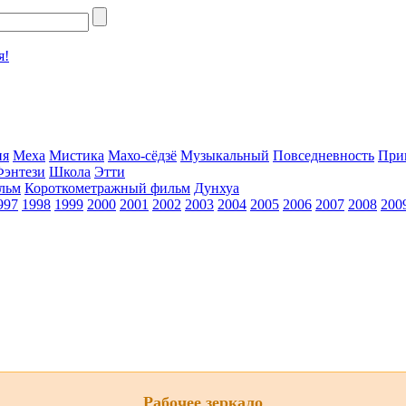
я!
ия
Меха
Мистика
Махо-сёдзё
Музыкальный
Повседневность
При
Фэнтези
Школа
Этти
льм
Короткометражный фильм
Дунхуа
997
1998
1999
2000
2001
2002
2003
2004
2005
2006
2007
2008
200
Рабочее зеркало