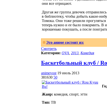
они все отрицают.
Другая же группа девочек отправились
в библиотеку, чтобы добыть какие-нибу
Томока. Они тоже решили прогуляться и
теперь нужно и ее было покормить. В и
хорошенько покушать, а после поиграть
Это аниме состоит из:
Смотреть
Категории:
OVA
,
2013
,
Комедия
Баскетбольный клуб / Rou
animevost
19 июль 2013
381630
50
Го
Жанр:
комедия, спорт, этти
Тип:
ТВ