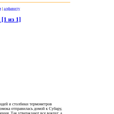
м
|
алфавиту
[1 из 1]
людей и столбики термометров
Томока отправилась домой к Субару,
ния. Так утверждают все вокруг, а