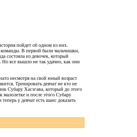
стория пойдет об одном из них.
е команды. В первой были мальчишки,
да состояла из девочек, который
 Но все вышло не так удачно, как они
инато несмотря на свой юный возраст
вится. Тренировать девчат не кто не
ник Субару Хасэгава, который до этого
к малолетке и после этого Субару
 теперь у девчат есть шанс доказать