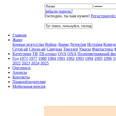
Забыли пароль?
Господин, ты нам нужен!
Регистрируйс
Главная
Жанр
Боевые искусства
Война
Драма
Детектив
История
Комед
Сёдзё-ай
Сёнэн-ай
Самураи
Триллер
Ужасы
Фантастика
Категории
ТВ
ТВ-спэшл
OVA
ONA
Полнометражный фи
Год
1971
1977
1980
1984
1991
1992
1993
1994
1995
1996
1
2022
2023
2024
2025
Онгоинги
Анонсы
Контакты
Правообладателям
Мобильная версия