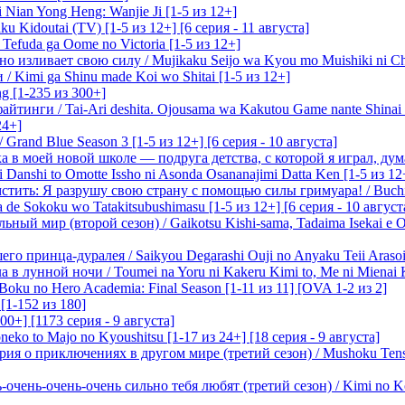
 Nian Yong Heng: Wanjie Ji [1-5 из 12+]
u Kidoutai (TV) [1-5 из 12+] [6 серия - 11 августа]
efuda ga Oome no Victoria [1-5 из 12+]
о изливает свою силу / Mujikaku Seijo wa Kyou mo Muishiki ni Chi
/ Kimi ga Shinu made Koi wo Shitai [1-5 из 12+]
g [1-235 из 300+]
йтинги / Tai-Ari deshita. Ojousama wa Kakutou Game nante Shinai 
24+]
Grand Blue Season 3 [1-5 из 12+] [6 серия - 10 августа]
 в моей новой школе — подруга детства, с которой я играл, думая
i Danshi to Omotte Issho ni Asonda Osananajimi Datta Ken [1-5 из 12
стить: Я разрушу свою страну с помощью силы гримуара! / Buchi
 de Sokoku wo Tatakitsubushimasu [1-5 из 12+] [6 серия - 10 август
ный мир (второй сезон) / Gaikotsu Kishi-sama, Tadaima Isekai e Od
о принца-дуралея / Saikyou Degarashi Ouji no Anyaku Teii Arasoi [
 в лунной ночи / Toumei na Yoru ni Kakeru Kimi to, Me ni Mienai K
oku no Hero Academia: Final Season [1-11 из 11] [OVA 1-2 из 2]
[1-152 из 180]
00+] [1173 серия - 9 августа]
eko to Majo no Kyoushitsu [1-17 из 24+] [18 серия - 9 августа]
я о приключениях в другом мире (третий сезон) / Mushoku Tensei 3
очень-очень-очень сильно тебя любят (третий сезон) / Kimi no Kot