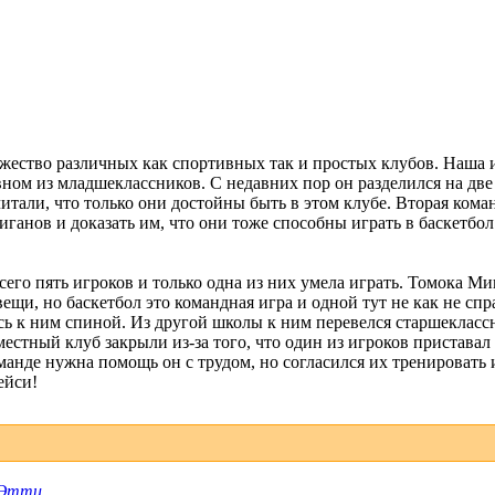
жество различных как спортивных так и простых клубов. Наша и
ном из младшеклассников. С недавних пор он разделился на дв
итали, что только они достойны быть в этом клубе. Вторая коман
анов и доказать им, что они тоже способны играть в баскетбол.
сего пять игроков и только одна из них умела играть. Томока М
ещи, но баскетбол это командная игра и одной тут не как не спра
ась к ним спиной. Из другой школы к ним перевелся старшекласс
естный клуб закрыли из-за того, что один из игроков приставал 
манде нужна помощь он с трудом, но согласился их тренировать и
ейси!
Этти