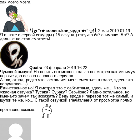
хак моего мозга
⎛⎝ღ °•★ маленьkое_чудо ★•° ღ⎛⎝
2 мая 2019 01:19
Я в шоке с сервой секунды ( 15 секунд ) озвучка бл* анимация Бл** А
дальше не стал смотреть!
Quatra
23 февраля 2019 16:22
Чумовой выпуск! Но понять его можно, только посмотрев как минимум
первые два сезона основного сериала.
А так, отпад, редко что заставляет меня смеяться в голос, здесь это
получилось. -)
Единственное но! Я смотрел это с сабтитрами, здесь же... Что за
ужасная озвучка? Тусака? Субаку? Серьёзно? Ладно остальное, но
имена-то зачем так искажать? Ведь вроде и перевод тот же самый, и
шутки те же, но... С такой озвучкой впечатления от просмотра прямо
противоположные.