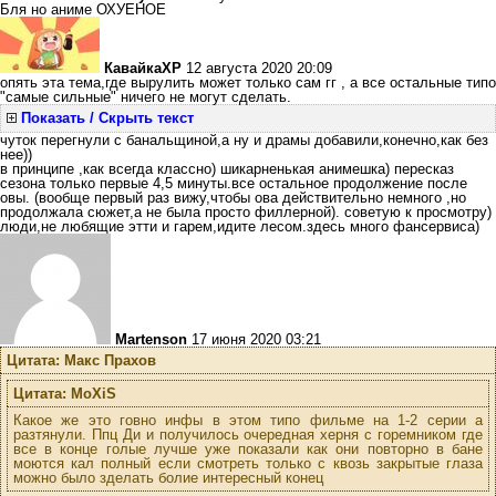
Бля но аниме ОХУЕНОЕ
КавайкаXP
12 августа 2020 20:09
опять эта тема,где вырулить может только сам гг , а все остальные типо
"самые сильные" ничего не могут сделать.
Показать / Скрыть текст
чуток перегнули с банальщиной,а ну и драмы добавили,конечно,как без
нее))
в принципе ,как всегда классно) шикарненькая анимешка) пересказ
сезона только первые 4,5 минуты.все остальное продолжение после
овы. (вообще первый раз вижу,чтобы ова действительно немного ,но
продолжала сюжет,а не была просто филлерной). советую к просмотру)
люди,не любящие этти и гарем,идите лесом.здесь много фансервиса)
Martenson
17 июня 2020 03:21
Цитата: Макс Прахов
Цитата: MoXiS
Какое же это говно инфы в этом типо фильме на 1-2 серии а
разтянули. Ппц Ди и получилось очередная херня с горемником где
все в конце голые лучше уже показали как они повторно в бане
моются кал полный если смотреть только с квозь закрытые глаза
можно было зделать болие интересный конец