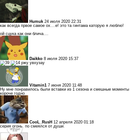
Humuk
24 июля 2020 22:31
как всегда првое самое ох....е! это та гинтама каторую я люблю!
ой сцука как они блича....
Daikko
8 июля 2020 15:37
ржу увхузау
Vitamin1
7 июня 2020 11:48
Ну мне понравилось были вставки из 1 сезона и смешные моменты
короче годно
CooL_RusH
12 апреля 2020 01:18
серия огонь. по смеялся от души.