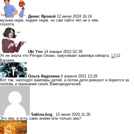
Денис Яровой
12 июня 2024 16:24
музыка норм, ендинг норм. но сам тайтл чёт ни о чём.
скукота.
Uki Yno
14 января 2022 02:28
Ух не знала что Рётаро Окиао, озвучивает вампира киборга.
Балдеж.
Ольга Авдохина
4 апреля 2021 13:29
Вот так, наплодят вампиры детей, а потом дети ревнуют и борются за
любовь и признание своих Вампародителей.
Sabina.bog_
15 июня 2020 11:26
Это ова, а есть само аниме или только ова?