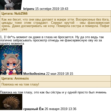
kriperu
15 октября 2019 19:43
Цитата: Nub2566
Как же бесит, что они овы делают в жанре этти. Воскресенье без бога,
цикады тоже этим страдают. Сериал крутой - овы фансервисная
хрень. Даже досматривать не хочу. Померла сестра и померла. Пофиг
уже
1, 1! бл*ть момент он даже в глаза не бросается. Ну да это ведь так
логично забрасывать просмотр отнюдь не фансервесную ову из за
одного момента
Moriko0osima
22 мая 2019 18:15
Цитата: Animezis
Повязка не на том глазу!
Повязка на том глазу, это как бы сёстры и у одной просто был ячмень
срашный Ёж
26 января 2019 13:36