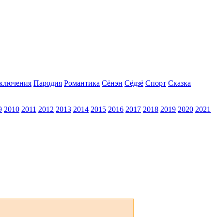
ключения
Пародия
Романтика
Сёнэн
Сёдзё
Спорт
Сказка
9
2010
2011
2012
2013
2014
2015
2016
2017
2018
2019
2020
2021