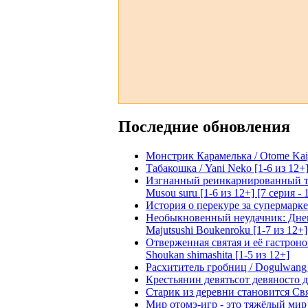
Последние обновления
Монстрик Карамелька / Otome Kaijuu
Табакошка / Yani Neko [1-6 из 12+
Изгнанный реинкарнированный тяжё
Musou suru [1-6 из 12+] [7 серия - 
История о перекуре за супермаркето
Необыкновенный неудачник: Дневн
Majutsushi Boukenroku [1-7 из 12+]
Отверженная святая и её гастроном
Shoukan shimashita [1-5 из 12+]
Расхититель гробниц / Dogulwang [1
Крестьянин девятьсот девяносто де
Старик из деревни становится Святы
Мир отомэ-игр - это тяжёлый мир дл