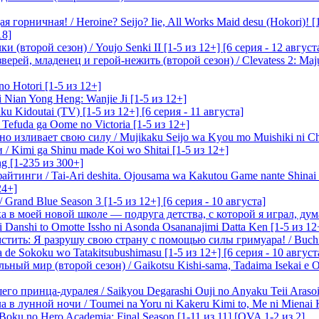
 горничная! / Heroine? Seijo? Iie, All Works Maid desu (Hokori)! [
18]
(второй сезон) / Youjo Senki II [1-5 из 12+] [6 серия - 12 август
ерей, младенец и герой-нежить (второй сезон) / Clevatess 2: Maju
o Hotori [1-5 из 12+]
 Nian Yong Heng: Wanjie Ji [1-5 из 12+]
u Kidoutai (TV) [1-5 из 12+] [6 серия - 11 августа]
efuda ga Oome no Victoria [1-5 из 12+]
о изливает свою силу / Mujikaku Seijo wa Kyou mo Muishiki ni Chi
/ Kimi ga Shinu made Koi wo Shitai [1-5 из 12+]
g [1-235 из 300+]
йтинги / Tai-Ari deshita. Ojousama wa Kakutou Game nante Shinai 
24+]
Grand Blue Season 3 [1-5 из 12+] [6 серия - 10 августа]
 в моей новой школе — подруга детства, с которой я играл, думая
i Danshi to Omotte Issho ni Asonda Osananajimi Datta Ken [1-5 из 12
стить: Я разрушу свою страну с помощью силы гримуара! / Buchi
 de Sokoku wo Tatakitsubushimasu [1-5 из 12+] [6 серия - 10 август
ный мир (второй сезон) / Gaikotsu Kishi-sama, Tadaima Isekai e Od
о принца-дуралея / Saikyou Degarashi Ouji no Anyaku Teii Arasoi [
 в лунной ночи / Toumei na Yoru ni Kakeru Kimi to, Me ni Mienai K
oku no Hero Academia: Final Season [1-11 из 11] [OVA 1-2 из 2]