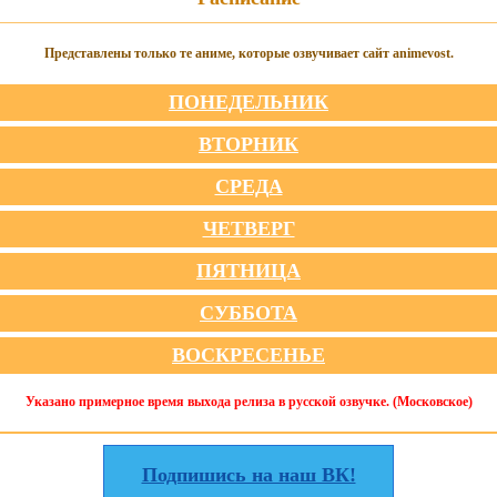
Представлены только те аниме, которые озвучивает сайт animevost.
ПОНЕДЕЛЬНИК
ВТОРНИК
СРЕДА
ЧЕТВЕРГ
ПЯТНИЦА
СУББОТА
ВОСКРЕСЕНЬЕ
Указано примерное время выхода релиза в русской озвучке. (Московское)
Подпишись на наш ВК!