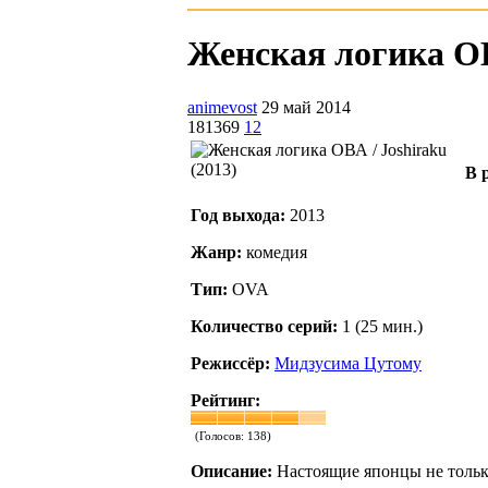
Женская логика ОВА
animevost
29 май 2014
181369
12
В 
Год выхода:
2013
Жанр:
комедия
Тип:
OVA
Количество серий:
1 (25 мин.)
Режиссёр:
Мидзусима Цутому
Рейтинг:
(Голосов:
138
)
Описание:
Настоящие японцы не тольк