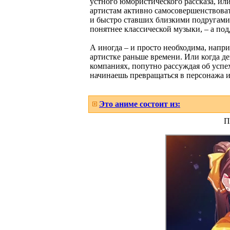
устного юмористического рассказа, или
артистам активно самосовершенствова
и быстро ставших близкими подругами. 
понятнее классической музыки, – а под
А иногда – и просто необходима, напр
артистке раньше времени. Или когда д
компаниях, попутно рассуждая об успех
начинаешь превращаться в персонажа и
Это аниме состоит из:
П