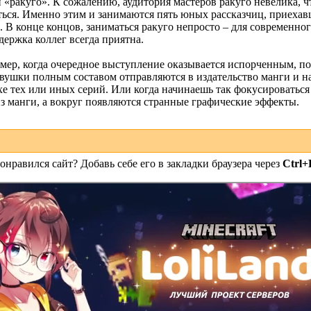
 «ракуго». К сожалению, аудитория мастеров ракуго невелика, 
ться. Именно этим и занимаются пять юных рассказчиц, приеха
В конце концов, заниматься ракуго непросто – для современного
держка коллег всегда приятна.
имер, когда очередное выступление оказывается испорченным, по
евушки полным составом отправляются в издательство манги и на
е тех или иных серий. Или когда начинаешь так фокусироваться н
з манги, а вокруг появляются странные графические эффекты.
онравился сайт? Добавь себе его в закладки браузера через
Ctrl+