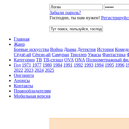
Забыли пароль?
Господин, ты нам нужен!
Регистрируйс
Главная
Жанр
Боевые искусства
Война
Драма
Детектив
История
Комед
Сёдзё-ай
Сёнэн-ай
Самураи
Триллер
Ужасы
Фантастика
Категории
ТВ
ТВ-спэшл
OVA
ONA
Полнометражный фи
Год
1971
1977
1980
1984
1991
1992
1993
1994
1995
1996
1
2022
2023
2024
2025
Онгоинги
Анонсы
Контакты
Правообладателям
Мобильная версия