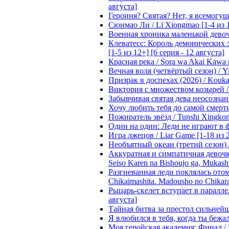
августа]
Героиня? Святая? Нет, я всемогущая
Сюнмао Ли / Li Xiongmao [1-4 из 
Военная хроника маленькой девочки 
Клеватесс: Король демонических зв
[1-5 из 12+] [6 серия - 12 августа]
Красная река / Sora wa Akai Kawa n
Вечная воля (четвёртый сезон) / Yi
Призрак в доспехах (2026) / Koukak
Виктория с множеством козырей / T
Забывчивая святая дева неосознанн
Хочу любить тебя до самой смерти 
Пожиратель звёзд / Tunshi Xingkon
Один на один: Леди не играют в фа
Игра лжецов / Liar Game [1-18 из 
Необъятный океан (третий сезон) / 
Аккуратная и симпатичная девочка
Seiso Karen na Bishoujo ga, Mukash
Разгневанная леди поклялась отом
Chikaimashita. Madousho no Chikara
Рыцарь-скелет вступает в параллель
августа]
Тайная битва за престол сильнейшег
Я влюбился в тебя, когда ты бежала
Моя геройская академия: Финал / B