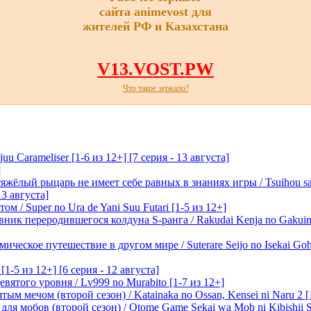
сайта animevost для
жителей РФ и Казахстана
V13.VOST.PW
Что такое зеркало?
 Carameliser [1-6 из 12+] [7 серия - 13 августа]
]
лый рыцарь не имеет себе равных в знаниях игры / Tsuihou saret
13 августа]
м / Super no Ura de Yani Suu Futari [1-5 из 12+]
ик переродившегося колдуна S-ранга / Rakudai Kenja no Gakuin 
ическое путешествие в другом мире / Suterare Seijo no Isekai Goh
-5 из 12+] [6 серия - 12 августа]
вятого уровня / Lv999 no Murabito [1-7 из 12+]
м мечом (второй сезон) / Katainaka no Ossan, Kensei ni Naru 2 [1-
я мобов (второй сезон) / Otome Game Sekai wa Mob ni Kibishii Sek