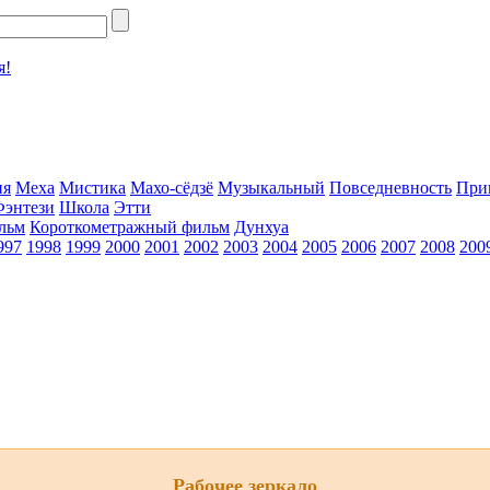
я!
ия
Меха
Мистика
Махо-сёдзё
Музыкальный
Повседневность
При
Фэнтези
Школа
Этти
льм
Короткометражный фильм
Дунхуа
997
1998
1999
2000
2001
2002
2003
2004
2005
2006
2007
2008
200
Рабочее зеркало