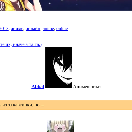
2013
,
аниме
,
онлайн
,
anime
,
online
 их, иначе а-та-та.)
Abbat
Анимешники
из за картинки, но....