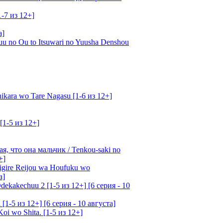
1-7 из 12+]
а]
u no Ou to Itsuwari no Yuusha Denshou
kara wo Tare Nagasu [1-6 из 12+]
[1-5 из 12+]
, что она мальчик / Tenkou-saki no
+]
gire Reijou wa Houfuku wo
а]
ekakechuu 2 [1-5 из 12+] [6 серия - 10
1-5 из 12+] [6 серия - 10 августа]
oi wo Shita. [1-5 из 12+]