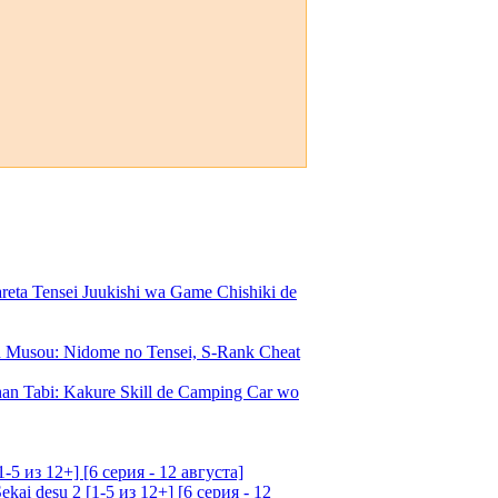
a Tensei Juukishi wa Game Chishiki de
Musou: Nidome no Tensei, S-Rank Cheat
an Tabi: Kakure Skill de Camping Car wo
5 из 12+] [6 серия - 12 августа]
ai desu 2 [1-5 из 12+] [6 серия - 12