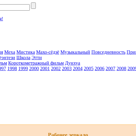
я!
ия
Меха
Мистика
Махо-сёдзё
Музыкальный
Повседневность
При
Фэнтези
Школа
Этти
льм
Короткометражный фильм
Дунхуа
997
1998
1999
2000
2001
2002
2003
2004
2005
2006
2007
2008
200
Рабочее зеркало