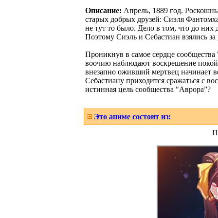
Описание:
Апрель, 1889 год. Роскошн
старых добрых друзей: Сиэля Фантомха
не тут то было. Дело в том, что до ни
Поэтому Сиэль и Себастиан взялись за 
Проникнув в самое сердце сообщества 
воочию наблюдают воскрешение покойни
внезапно оживший мертвец начинает ве
Себастиану приходится сражаться с во
истинная цель сообщества "Аврора”?
Это аниме состоит из:
П