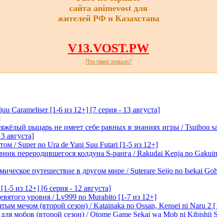
сайта animevost для
жителей РФ и Казахстана
V13.VOST.PW
Что такое зеркало?
 Carameliser [1-6 из 12+] [7 серия - 13 августа]
]
лый рыцарь не имеет себе равных в знаниях игры / Tsuihou saret
13 августа]
м / Super no Ura de Yani Suu Futari [1-5 из 12+]
ик переродившегося колдуна S-ранга / Rakudai Kenja no Gakuin 
ическое путешествие в другом мире / Suterare Seijo no Isekai Goh
-5 из 12+] [6 серия - 12 августа]
вятого уровня / Lv999 no Murabito [1-7 из 12+]
м мечом (второй сезон) / Katainaka no Ossan, Kensei ni Naru 2 [1-
я мобов (второй сезон) / Otome Game Sekai wa Mob ni Kibishii Sek