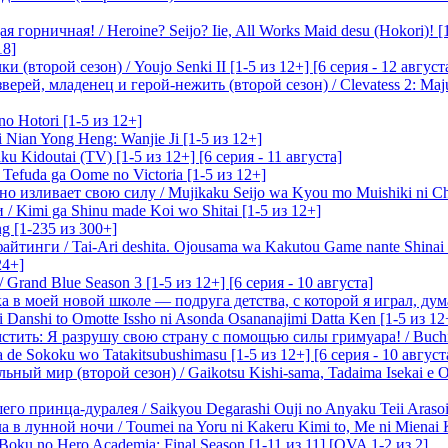
 горничная! / Heroine? Seijo? Iie, All Works Maid desu (Hokori)! [
18]
(второй сезон) / Youjo Senki II [1-5 из 12+] [6 серия - 12 август
ерей, младенец и герой-нежить (второй сезон) / Clevatess 2: Maju
o Hotori [1-5 из 12+]
 Nian Yong Heng: Wanjie Ji [1-5 из 12+]
u Kidoutai (TV) [1-5 из 12+] [6 серия - 11 августа]
efuda ga Oome no Victoria [1-5 из 12+]
о изливает свою силу / Mujikaku Seijo wa Kyou mo Muishiki ni Chi
/ Kimi ga Shinu made Koi wo Shitai [1-5 из 12+]
g [1-235 из 300+]
йтинги / Tai-Ari deshita. Ojousama wa Kakutou Game nante Shinai 
24+]
Grand Blue Season 3 [1-5 из 12+] [6 серия - 10 августа]
 в моей новой школе — подруга детства, с которой я играл, думая
i Danshi to Omotte Issho ni Asonda Osananajimi Datta Ken [1-5 из 12
стить: Я разрушу свою страну с помощью силы гримуара! / Buchi
 de Sokoku wo Tatakitsubushimasu [1-5 из 12+] [6 серия - 10 август
ный мир (второй сезон) / Gaikotsu Kishi-sama, Tadaima Isekai e Od
о принца-дуралея / Saikyou Degarashi Ouji no Anyaku Teii Arasoi [
 в лунной ночи / Toumei na Yoru ni Kakeru Kimi to, Me ni Mienai K
oku no Hero Academia: Final Season [1-11 из 11] [OVA 1-2 из 2]