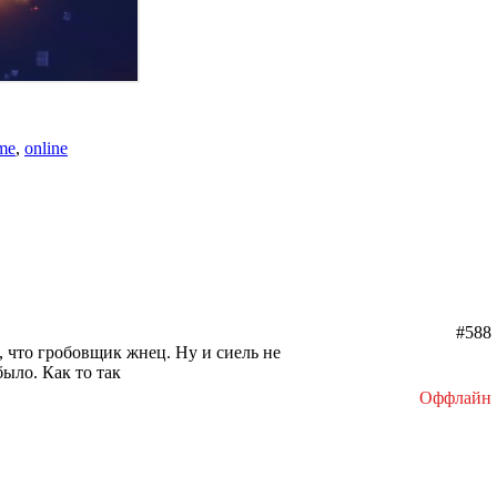
me
,
online
#588
и, что гробовщик жнец. Ну и сиель не
было. Как то так
Оффлайн