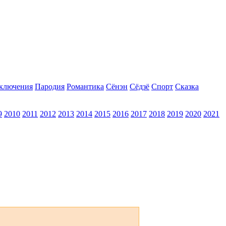
ключения
Пародия
Романтика
Сёнэн
Сёдзё
Спорт
Сказка
9
2010
2011
2012
2013
2014
2015
2016
2017
2018
2019
2020
2021