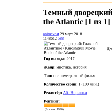
Темный дворецкий: 
the Atlantic [1 из 1]
animevost
29 март 2018
1148612
588
Де
Год выхода:
2017
Жанр:
мистика, история
Тип:
полнометражный фильм
Количество серий:
1 (100 мин.)
Режиссёр:
Абэ Нориюки
Рейтинг:
(Голосов:
1990
)