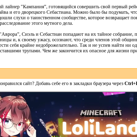
ый лайнер "Кампания”, готовящийся совершить свой первый рейс
йва и его дворецкого Себастиана. Можно было бы подумать, что
х дошли слухи о таинственном сообществе, которое возвращает пок
расследование этого мутного дела.
"Аврора”, Сиэль и Себастиан попадают на их тайное собрание, 
цы и, к своему ужасу, осознают, что среди членов этой общин
сти себя крайне недоброжелательно. Так и не успев найти ни од
сставшими трупами. Чем же закончится их опасное для жизни пр
онравился сайт? Добавь себе его в закладки браузера через
Ctrl+