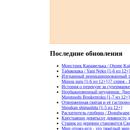
Последние обновления
Монстрик Карамелька / Otome Kaijuu
Табакошка / Yani Neko [1-6 из 12+
Изгнанный реинкарнированный тяжё
Musou suru [1-6 из 12+] [7 серия - 
История о перекуре за супермаркето
Необыкновенный неудачник: Дневн
Majutsushi Boukenroku [1-7 из 12+]
Отверженная святая и её гастроном
Shoukan shimashita [1-5 из 12+]
Расхититель гробниц / Dogulwang [1
Крестьянин девятьсот девяносто де
Старик из деревни становится Святы
Мир отомэ-игр - это тяжёлый мир дл