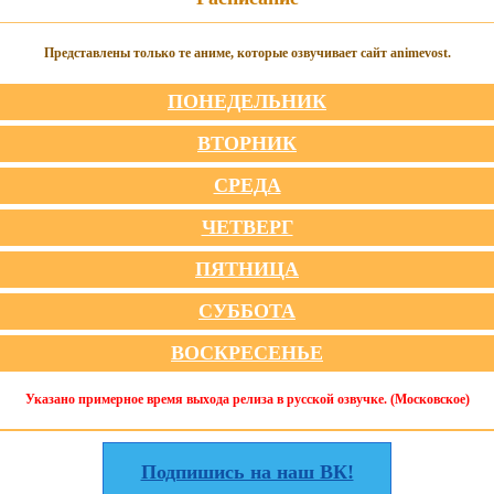
Представлены только те аниме, которые озвучивает сайт animevost.
ПОНЕДЕЛЬНИК
ВТОРНИК
СРЕДА
ЧЕТВЕРГ
ПЯТНИЦА
СУББОТА
ВОСКРЕСЕНЬЕ
Указано примерное время выхода релиза в русской озвучке. (Московское)
Подпишись на наш ВК!