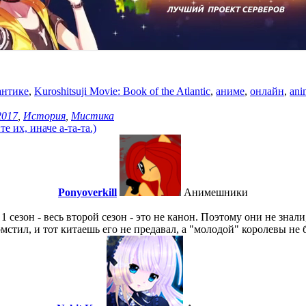
антике
,
Kuroshitsuji Movie: Book of the Atlantic
,
аниме
,
онлайн
,
ani
2017
,
История
,
Мистика
 их, иначе а-та-та.)
Ponyoverkill
Анимешники
1 сезон - весь второй сезон - это не канон. Поэтому они не знал
стил, и тот китаешь его не предавал, а "молодой" королевы не 