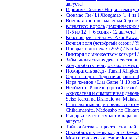
августа]
Героиня? Святая? Нет, я всемогущая
Сюнмао Ли / Li Xiongmao [1-4 из 
Военная хроника маленькой девочки 
Клеватесс: Король демонических зв
[1-5 из 12+] [6 серия - 12 августа]
Красная река / Sora wa Akai Kawa n
Вечная воля (четвёртый сезон) / Yi
Призрак в доспехах (2026) / Koukak
Виктория с множеством козырей / T
Забывчивая святая дева неосознанн
Хочу любить тебя до самой смерти 
Пожиратель звёзд / Tunshi Xingkon
Один на один: Леди не играют в фа
Игра лжецов / Liar Game [1-18 из 
Необъятный океан (третий сезон) / 
Аккуратная и симпатичная девочка
Seiso Karen na Bishoujo ga, Mukash
Разгневанная леди поклялась отом
Chikaimashita. Madousho no Chikara
Рыцарь-скелет вступает в параллель
августа]
Тайная битва за престол сильнейшег
Я влюбился в тебя, когда ты бежала
Моя геройская академия: Финал / B