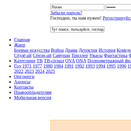
Забыли пароль?
Господин, ты нам нужен!
Регистрируйс
Главная
Жанр
Боевые искусства
Война
Драма
Детектив
История
Комед
Сёдзё-ай
Сёнэн-ай
Самураи
Триллер
Ужасы
Фантастика
Категории
ТВ
ТВ-спэшл
OVA
ONA
Полнометражный фи
Год
1971
1977
1980
1984
1991
1992
1993
1994
1995
1996
1
2022
2023
2024
2025
Онгоинги
Анонсы
Контакты
Правообладателям
Мобильная версия