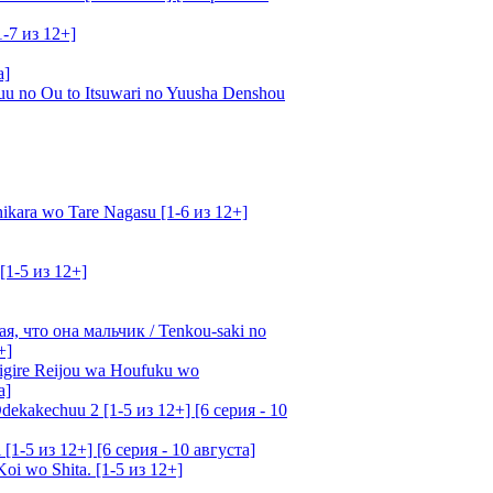
1-7 из 12+]
а]
u no Ou to Itsuwari no Yuusha Denshou
kara wo Tare Nagasu [1-6 из 12+]
[1-5 из 12+]
, что она мальчик / Tenkou-saki no
+]
gire Reijou wa Houfuku wo
а]
ekakechuu 2 [1-5 из 12+] [6 серия - 10
1-5 из 12+] [6 серия - 10 августа]
oi wo Shita. [1-5 из 12+]