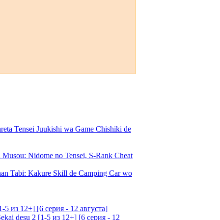
a Tensei Juukishi wa Game Chishiki de
Musou: Nidome no Tensei, S-Rank Cheat
an Tabi: Kakure Skill de Camping Car wo
5 из 12+] [6 серия - 12 августа]
ai desu 2 [1-5 из 12+] [6 серия - 12