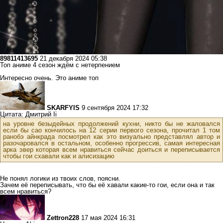
89811413695
21 декабря 2024 05:38
Топ аниме 4 сезон ждём с нетерпением
Интересно очень. Это аниме топ
SKARFYIS
9 сентября 2024 17:32
Цитата: Дмитрий Ii
на уровне безыдейных продолжений кухни, никто бы не жаловался
если бы сао кончилось на 12 серии первого сезона, прочитал 1 том
ранобэ айнкрада посмотрел как это визуально представлял автор и
разочаровался в остальном, особенно прогрессив, самая интересная
арка эвер которая всем нравиться сейчас доиться и переписывается
чтобы гои схавали как и алисизацию
Не понял логики из твоих слов, поясни.
Зачем её переписывать, что бы её хавали какие-то гои, если она и так
всем нравиться?
Zettron228
17 мая 2024 16:31