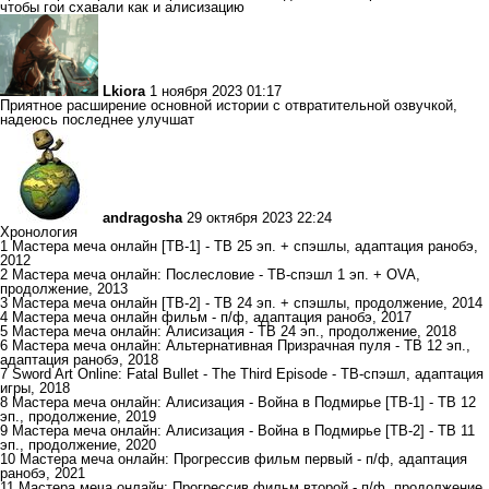
чтобы гои схавали как и алисизацию
Lkiora
1 ноября 2023 01:17
Приятное расширение основной истории с отвратительной озвучкой,
надеюсь последнее улучшат
andragosha
29 октября 2023 22:24
Хронология
1 Мастера меча онлайн [ТВ-1] - ТВ 25 эп. + спэшлы, адаптация ранобэ,
2012
2 Мастера меча онлайн: Послесловие - ТВ-спэшл 1 эп. + OVA,
продолжение, 2013
3 Мастера меча онлайн [ТВ-2] - ТВ 24 эп. + спэшлы, продолжение, 2014
4 Мастера меча онлайн фильм - п/ф, адаптация ранобэ, 2017
5 Мастера меча онлайн: Алисизация - ТВ 24 эп., продолжение, 2018
6 Мастера меча онлайн: Альтернативная Призрачная пуля - ТВ 12 эп.,
адаптация ранобэ, 2018
7 Sword Art Online: Fatal Bullet - The Third Episode - ТВ-спэшл, адаптация
игры, 2018
8 Мастера меча онлайн: Алисизация - Война в Подмирье [ТВ-1] - ТВ 12
эп., продолжение, 2019
9 Мастера меча онлайн: Алисизация - Война в Подмирье [ТВ-2] - ТВ 11
эп., продолжение, 2020
10 Мастера меча онлайн: Прогрессив фильм первый - п/ф, адаптация
ранобэ, 2021
11 Мастера меча онлайн: Прогрессив фильм второй - п/ф, продолжение,