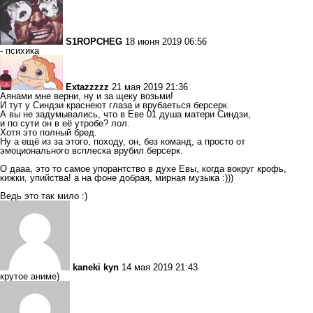
S1ROPCHEG
18 июня 2019 06:56
- психика
Extazzzzz
21 мая 2019 21:36
Аянами мне верни, ну и за щеку возьми!
И тут у Синдзи краснеют глаза и врубаеться берсерк.
А вы не задумывались, что в Еве 01 душа матери Синдзи,
и по сути он в её утробе? лол.
Хотя это полный бред.
Ну а ещё из за этого, походу, он, без команд, а просто от
эмоционального всплеска врубил берсерк.
О дааа, это то самое упорантство в духе Евы, когда вокруг крофь,
кижки, упийства! а на фоне добрая, мирная музыка :)))
Ведь это так мило :)
kaneki kyn
14 мая 2019 21:43
крутое аниме)