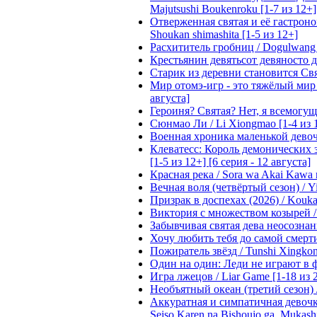
Majutsushi Boukenroku [1-7 из 12+]
Отверженная святая и её гастроном
Shoukan shimashita [1-5 из 12+]
Расхититель гробниц / Dogulwang [1
Крестьянин девятьсот девяносто де
Старик из деревни становится Святы
Мир отомэ-игр - это тяжёлый мир дл
августа]
Героиня? Святая? Нет, я всемогущая
Сюнмао Ли / Li Xiongmao [1-4 из 
Военная хроника маленькой девочки 
Клеватесс: Король демонических зв
[1-5 из 12+] [6 серия - 12 августа]
Красная река / Sora wa Akai Kawa n
Вечная воля (четвёртый сезон) / Yi
Призрак в доспехах (2026) / Koukak
Виктория с множеством козырей / T
Забывчивая святая дева неосознанн
Хочу любить тебя до самой смерти 
Пожиратель звёзд / Tunshi Xingkon
Один на один: Леди не играют в фа
Игра лжецов / Liar Game [1-18 из 
Необъятный океан (третий сезон) / 
Аккуратная и симпатичная девочка
Seiso Karen na Bishoujo ga, Mukash