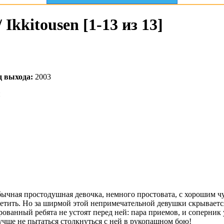
kkitousen [1-13 из 13]
д выхода:
2003
и
бычная простодушная девочка, немного простовата, с хорошим 
метить. Но за ширмой этой непримечательной девушки скрываетс
ованный ребята не устоят перед ней: пара приемов, и соперник 
учше не пытаться столкнуться с ней в рукопашном бою!