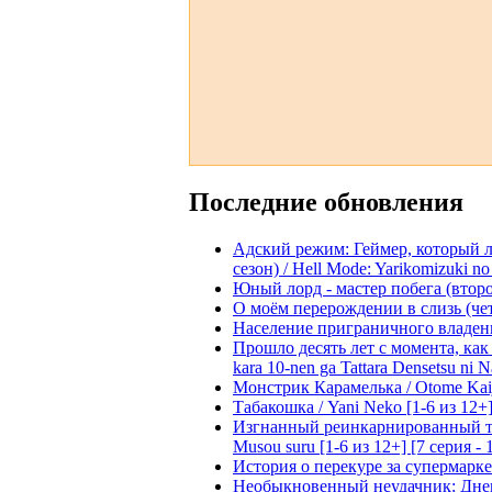
Последние обновления
Адский режим: Геймер, который 
сезон) / Hell Mode: Yarikomizuki no
Юный лорд - мастер побега (второй
О моём перерождении в слизь (четвё
Население приграничного владения 
Прошло десять лет с момента, как я
kara 10-nen ga Tattara Densetsu ni Na
Монстрик Карамелька / Otome Kaijuu
Табакошка / Yani Neko [1-6 из 12+
Изгнанный реинкарнированный тяжё
Musou suru [1-6 из 12+] [7 серия - 
История о перекуре за супермаркето
Необыкновенный неудачник: Дневн