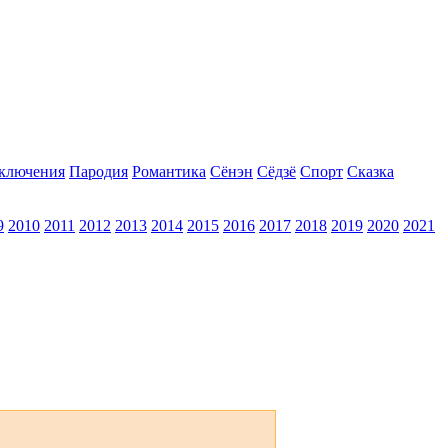
ключения
Пародия
Романтика
Сёнэн
Сёдзё
Спорт
Сказка
9
2010
2011
2012
2013
2014
2015
2016
2017
2018
2019
2020
2021