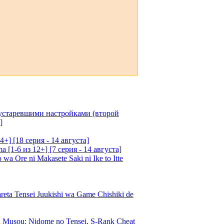
 устаревшими настройками (второй
]
4+] [18 серия - 14 августа]
[1-6 из 12+] [7 серия - 14 августа]
 Ore ni Makasete Saki ni Ike to Itte
a Tensei Juukishi wa Game Chishiki de
Musou: Nidome no Tensei, S-Rank Cheat