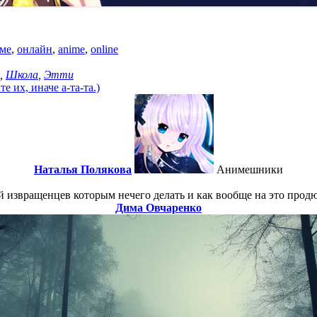
ме
,
онлайн
,
anime
,
online
,
Школа
,
Этти
 их, иначе а-та-та.)
Наталья Полякова
Анимешники
ой извращенцев которым нечего делать и как вообще на это про
Дима Овчаренко