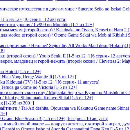
ическое путешествие в другом мире / Suterare Seijo no Isekai Goh
-5 из 12+] [6 серия - 12 августа]
вятого уровня / Lv999 no Murabito [1-7 из 12+]
м мечом (второй сезон) / Katainaka no Ossan, Kensei ni Naru 2 [1-
я мобов (второй сезон) / Otome Game Sekai wa Mob ni Kibishii Sek
 горничная! / Heroine? Seijo? Iie, All Works Maid desu (Hokori)! [
18]
(второй сезон) / Youjo Senki II [1-5 из 12+] [6 серия - 12 август
ерей, младенец и герой-нежить (второй сезон) / Clevatess 2: Maju
o Hotori [1-5 из 12+]
 Nian Yong Heng: Wanjie Ji [1-5 из 12+]
u Kidoutai (TV) [1-5 из 12+] [6 серия - 11 августа]
efuda ga Oome no Victoria [1-5 из 12+]
о изливает свою силу / Mujikaku Seijo wa Kyou mo Muishiki ni Chi
/ Kimi ga Shinu made Koi wo Shitai [1-5 из 12+]
g [1-235 из 300+]
йтинги / Tai-Ari deshita. Ojousama wa Kakutou Game nante Shinai 
24+]
Grand Blue Season 3 [1-5 из 12+] [6 серия - 10 августа]
 в моей новой школе — подруга детства, с которой я играл, думая
i Danshi to Omotte Issho ni Asonda Osananajimi Datta Ken [1-5 из 12