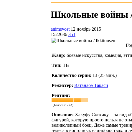
Школьные войны / I
animevost
12 ноябрь 2015
1522686
351
Го
Жанр:
боевые искусства, комедия, этт
Тип:
ТВ
Количество серий:
13 (25 мин.)
Режиссёр:
Ватанабэ Такаси
Рейтинг:
(Голосов:
773
)
Описание:
Хакуфу Сонсаку – на вид о
фигурой, которую просто нельзя не от
великолепный боец. Даже самые тренир
чудеса в восточных единоборствах, и л