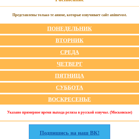
Представлены только те аниме, которые озвучивает сайт animevost.
ПОНЕДЕЛЬНИК
ВТОРНИК
СРЕДА
ЧЕТВЕРГ
ПЯТНИЦА
СУББОТА
ВОСКРЕСЕНЬЕ
Указано примерное время выхода релиза в русской озвучке. (Московское)
Подпишись на наш ВК!