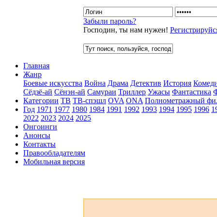
Забыли пароль?
Господин, ты нам нужен!
Регистрируйс
Главная
Жанр
Боевые искусства
Война
Драма
Детектив
История
Комед
Сёдзё-ай
Сёнэн-ай
Самураи
Триллер
Ужасы
Фантастика
Категории
ТВ
ТВ-спэшл
OVA
ONA
Полнометражный фи
Год
1971
1977
1980
1984
1991
1992
1993
1994
1995
1996
1
2022
2023
2024
2025
Онгоинги
Анонсы
Контакты
Правообладателям
Мобильная версия