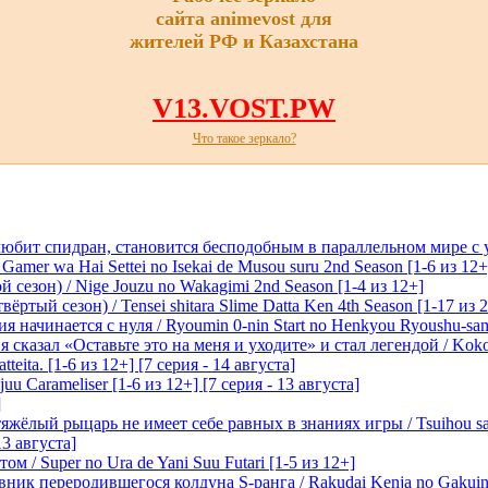
сайта animevost для
жителей РФ и Казахстана
V13.VOST.PW
Что такое зеркало?
любит спидран, становится бесподобным в параллельном мире с
 Gamer wa Hai Settei no Isekai de Musou suru 2nd Season [1-6 из 12+
 сезон) / Nige Jouzu no Wakagimi 2nd Season [1-4 из 12+]
ртый сезон) / Tensei shitara Slime Datta Ken 4th Season [1-17 из 2
начинается с нуля / Ryoumin 0-nin Start no Henkyou Ryoushu-sama 
 сказал «Оставьте это на меня и уходите» и стал легендой / Koko wa
tteita. [1-6 из 12+] [7 серия - 14 августа]
 Carameliser [1-6 из 12+] [7 серия - 13 августа]
]
лый рыцарь не имеет себе равных в знаниях игры / Tsuihou saret
13 августа]
м / Super no Ura de Yani Suu Futari [1-5 из 12+]
ик переродившегося колдуна S-ранга / Rakudai Kenja no Gakuin 