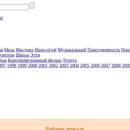
я!
ия
Меха
Мистика
Махо-сёдзё
Музыкальный
Повседневность
При
Фэнтези
Школа
Этти
льм
Короткометражный фильм
Дунхуа
997
1998
1999
2000
2001
2002
2003
2004
2005
2006
2007
2008
200
Рабочее зеркало