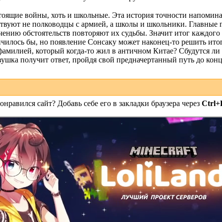
тоящие войны, хоть и школьные. Эта история точности напоминае
твуют не полководцы с армией, а школы и школьники. Главные 
чению обстоятельств повторяют их судьбы. Значит итог каждого
нчилось бы, но появление Сонсаку может наконец-то решить итог
 фамилией, который когда-то жил в античном Китае? Сбудутся ли
вушка получит ответ, пройдя свой предначертанный путь до конц
онравился сайт? Добавь себе его в закладки браузера через
Ctrl+