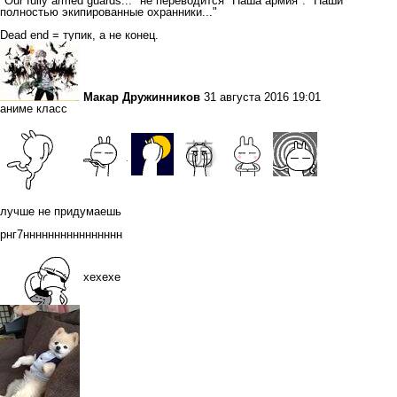
"Our fully armed guards..." не переводится "Наша армия". "Наши
полностью экипированные охранники..."
Dead end = тупик, а не конец.
Макар Дружинников
31 августа 2016 19:01
аниме класс
лучше не придумаешь
рнг7нннннннннннннннн
хехехе