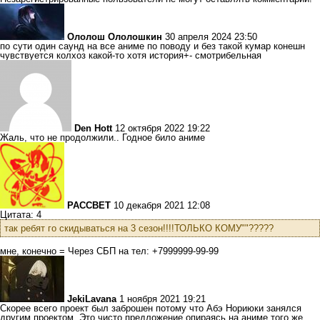
Ололош Ололошкин
30 апреля 2024 23:50
по сути один саунд на все аниме по поводу и без такой кумар конешн
чувствуется колхоз какой-то хотя история+- смотрибельная
Den Hott
12 октября 2022 19:22
Жаль, что не продолжили.. Годное било аниме
PACCBET
10 декабря 2021 12:08
Цитата: 4
так ребят го скидываться на 3 сезон!!!!ТОЛЬКО КОМУ""?????
мне, конечно = Через СБП на тел: +7999999-99-99
JekiLavana
1 ноября 2021 19:21
Скорее всего проект был заброшен потому что Абэ Нориюки занялся
другим проектом. Это чисто предложение опираясь на аниме того же