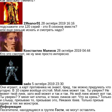
Как аватарку сменить?
19feanor91
28 октября 2019 16:16
подскажите эти 120 серий - это 8 сезонов вместе?
или еще раньше искать и смотреть надо?
Константин Маямов
28 октября 2019 04:44
Кто это смотрит, не ну мне просто интересно
sado
5 октября 2019 23:30
Они играют, а карт противника не знают, бред, так можно придумать что
угодно. В 10 серии вообще отстой. Мой линк может так. Ты уверен? Не
может твой линк, зато мой может и так и так. Но мой линк может вот так.
Ты уверен? У меня чит клетка, и твоих линков нет. Что за хрень? Только
и слышу, призываю то, призываю это, Никаких боев. Только призыв
одних и тех же монстров.
Информация
Посетители, находящиеся в группе
Гости
, не могут оставлять