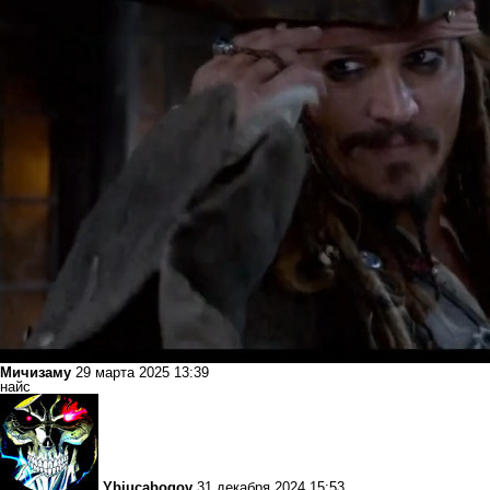
Мичизаму
29 марта 2025 13:39
найс
Ybiucabogov
31 декабря 2024 15:53