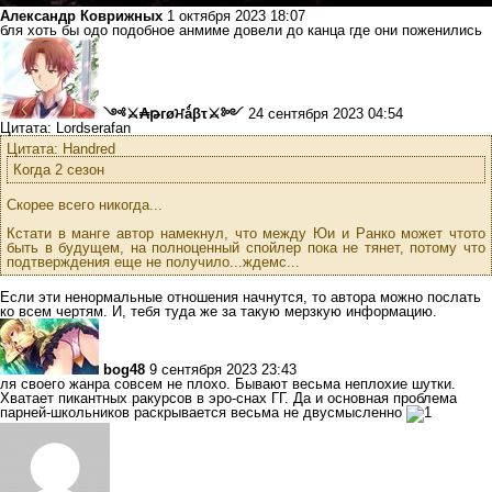
Александр Коврижных
1 октября 2023 18:07
бля хоть бы одо подобное анмиме довели до канца где они поженились
༺⚔₳թгøਮǻβτ⚔༻
24 сентября 2023 04:54
Цитата: Lordserafan
Цитата: Handred
Когда 2 сезон
Скорее всего никогда...
Кстати в манге автор намекнул, что между Юи и Ранко может чтото
быть в будущем, на полноценный спойлер пока не тянет, потому что
подтверждения еще не получило...ждемс...
Если эти ненормальные отношения начнутся, то автора можно послать
ко всем чертям. И, тебя туда же за такую мерзкую информацию.
bog48
9 сентября 2023 23:43
ля своего жанра совсем не плохо. Бывают весьма неплохие шутки.
Хватает пикантных ракурсов в эро-снах ГГ. Да и основная проблема
парней-школьников раскрывается весьма не двусмысленно