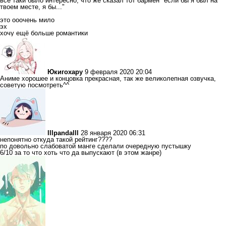
все таки было интересно, что же сказал тот бармен "если бы я был на
твоем месте, я бы..."
это ооочень мило
эх
хочу ещё больше романтики
Юкигохару
9 февраля 2020 20:04
Аниме хорошее и концовка прекрасная, так же великолепная озвучка,
советую посмотреть^^
lllpandalll
28 января 2020 06:31
непонятно откуда такой рейтинг????
по довольно слабоватой манге сделали очередную пустышку
6/10 за то что хоть что да выпускают (в этом жанре)