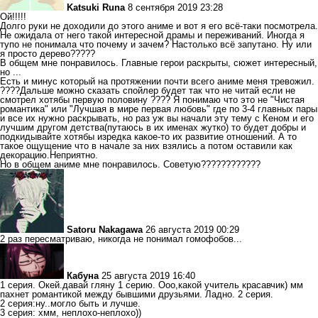
Katsuki Runa
8 сентября 2019 23:28
Ой!!!!!
Долго руки не доходили до этого аниме и вот я его всё-таки посмотрела.
Не ожидала от него такой интересной драмы и переживаний. Иногда я
тупо не понимала что почему и зачем? Настолько всё запутано. Ну или
я просто дерево?????
В общем мне понравилось. Главные герои раскрыты, сюжет интересный,
но ...
Есть и минус который на протяжении почти всего аниме меня тревожил.
????Дальше можно сказать спойлер будет так что не читай если не
смотрел хотябы первую половину ???? Я понимаю что это не "Чистая
романтика" или "Лучшая в мире первая любовь" где по 3-4 главных пары
и все их нужно раскрывать, но раз уж вы начали эту тему с Кеном и его
лучшим другом детства(путаюсь в их именах жутко) то будет добры и
подкидывайте хотябы изредка какое-то их развитие отношений. А то
такое ощущение что в начале за них взялись а потом оставили как
декорацию.Неприятно.
Но в общем аниме мне понравилось. Советую????????????
Satoru Nakagawa
26 августа 2019 00:29
2 раз пересматриваю, никогда не понимал гомофобов...
Кабуна
25 августа 2019 16:40
1 серия. Окей.давай гляну 1 серию. Ооо,какой учитель красавчик) мм
пахнет романтикой между бывшими друзьями. Ладно. 2 серия.
2 серия:ну..могло быть и лучше.
3 серия: хмм, неплохо-неплохо))