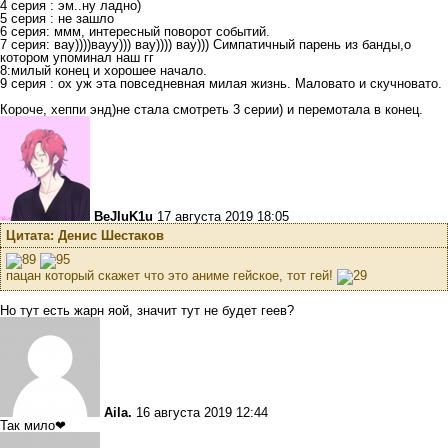
4 серия : эм..ну ладно)
5 серия : не зашло
6 серия: ммм, интересный поворот событий.
7 серия: вау))))вауу))) вау)))) вау))) Симпатичный парень из банды,о
котором упоминал наш гг
8:милый конец и хорошее начало.
9 серия : ох уж эта повседневная милая жизнь. Маловато и скучновато.
Короче, хеппи энд)не стала смотреть 3 серии) и перемотала в конец.
BeJIuK1u
17 августа 2019 18:05
Цитата: Денис Шестаков
пацан который скажет что это аниме гейское, тот гей!
Но тут есть жарн яой, значит тут не будет геев?
Aila.
16 августа 2019 12:44
Так мило❤