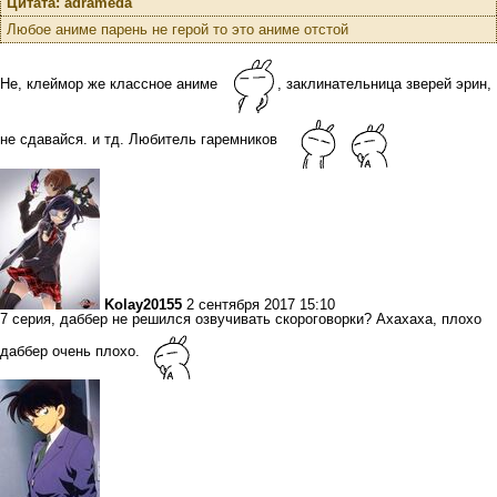
Цитата: adrameda
Любое аниме парень не герой то это аниме отстой
Не, клеймор же классное аниме
, заклинательница зверей эрин,
не сдавайся. и тд. Любитель гаремников
Kolay20155
2 сентября 2017 15:10
7 серия, даббер не решился озвучивать скороговорки? Ахахаха, плохо
даббер очень плохо.