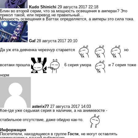
Kudo Shinichi
29 августа 2017 22:18
Блин во второй серии, что за мощность освещения в амперах? Это
прикол такой, или перевод не правильный...
Мощность освещения в Ваттах определяется, а амперы это сила тока.
Gaf
28 августа 2017 20:10
Да уж ета девченка черезчур старается
но
всетаки прошла
6 серия умора
и 7 серия тоже
норм
asterix77
27 августа 2017 14:03
Кое-где уже седьмая серия в наличии, а на анимевосте -
стабильное отсутствие, даже обидно как-то.
Информация
Посетители, находящиеся в группе
Гости
, не могут оставлять
комментарии к данной публикации.