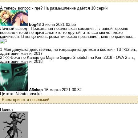
А теперь вопрос - где? На размышление даётся 10 серий
bog48
3 июня 2021 03:55
Личный вывод= Прикольная пошленькая комедия . Главной героине
повезло что ей не признался кто-то другой, а то все могло плохо
кончиться. В конце очень романтическое признание , мне понравилось .
1 Моя девушка девственна, но извращенка до мозга костей - ТВ >12 эп.,
адаптация манги, 2017
2 >>>Boku no Kanojo ga Majime Sugiru Shobitch na Ken 2018 - OVA 2 эп.,
адаптация манги, 2018
A6akap
16 марта 2021 00:32
Цитата: Naruto sasuke
Всем привет я новенький
Привет