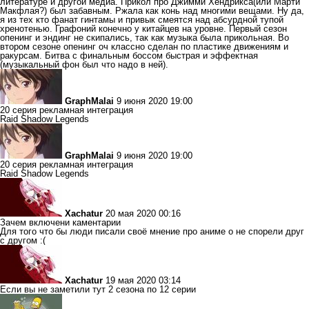
литературе и другой медиа. Прикол про Джимми Хендрикса(или Марти
Макфлая?) был забавным. Ржала как конь над многими вещами. Ну да,
я из тех кто фанат гинтамы и привык смеятся над абсурдной тупой
хренотенью. Графоний конечно у китайцев на уровне. Первый сезон
опенинг и эндинг не скипались, так как музыка была прикольная. Во
втором сезоне опенинг оч классно сделан по пластике движениям и
ракурсам. Битва с финальным боссом быстрая и эффектная
(музыкальный фон был что надо в ней).
GraphMalai
9 июня 2020 19:00
20 серия рекламная интеграция
Raid Shadow Legends
GraphMalai
9 июня 2020 19:00
20 серия рекламная интеграция
Raid Shadow Legends
Xachatur
20 мая 2020 00:16
Зачем включени каментарии
Для того что бы люди писали своё мнение про аниме о не спорели друг
с другом :(
Xachatur
19 мая 2020 03:14
Если вы не заметили тут 2 сезона по 12 серии