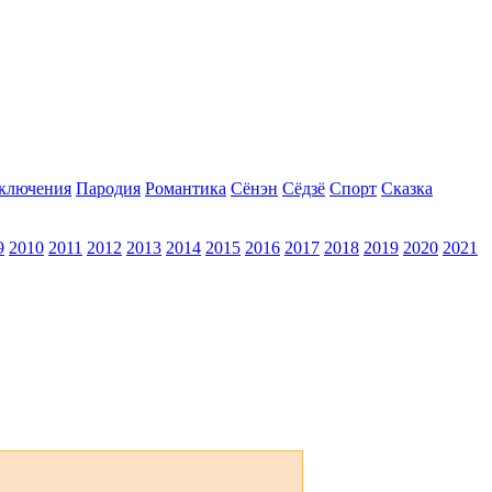
ключения
Пародия
Романтика
Сёнэн
Сёдзё
Спорт
Сказка
9
2010
2011
2012
2013
2014
2015
2016
2017
2018
2019
2020
2021