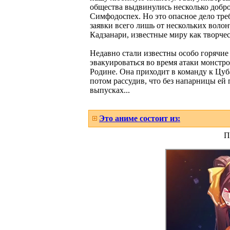
общества выдвинулись несколько добро
Симфодоспех. Но это опасное дело тре
заявки всего лишь от нескольких воло
Кадзанари, известные миру как творче
Недавно стали известны особо горячие
эвакуироваться во время атаки монстро
Родине. Она приходит в команду к Цубас
потом рассудив, что без напарницы ей 
выпусках...
Это аниме состоит из:
П