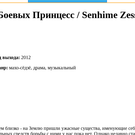
оевых Принцесс / Senhime Zes
д выхода:
2012
нр:
махо-сёдзё, драма, музыкальный
ем близко - на Землю пришли ужасные существа, именующие себя
ных средств борьбы с ними у нас пока нет. Однако недавно стал