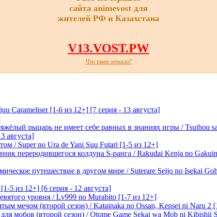
сайта animevost для
жителей РФ и Казахстана
V13.VOST.PW
Что такое зеркало?
 Carameliser [1-6 из 12+] [7 серия - 13 августа]
]
лый рыцарь не имеет себе равных в знаниях игры / Tsuihou saret
13 августа]
м / Super no Ura de Yani Suu Futari [1-5 из 12+]
ик переродившегося колдуна S-ранга / Rakudai Kenja no Gakuin 
ическое путешествие в другом мире / Suterare Seijo no Isekai Goh
-5 из 12+] [6 серия - 12 августа]
вятого уровня / Lv999 no Murabito [1-7 из 12+]
м мечом (второй сезон) / Katainaka no Ossan, Kensei ni Naru 2 [1-
я мобов (второй сезон) / Otome Game Sekai wa Mob ni Kibishii Sek