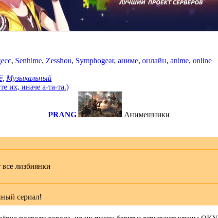
есс
,
Senhime
,
Zesshou
,
Symphogear
,
аниме
,
онлайн
,
anime
,
online
ё
,
Музыкальный
 их, иначе а-та-та.)
PRANG
Анимешники
т все лизбиянки
нный сериал!