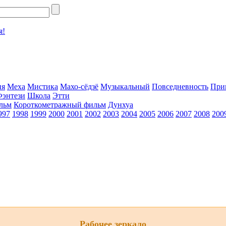
я!
ия
Меха
Мистика
Махо-сёдзё
Музыкальный
Повседневность
При
Фэнтези
Школа
Этти
льм
Короткометражный фильм
Дунхуа
997
1998
1999
2000
2001
2002
2003
2004
2005
2006
2007
2008
200
Рабочее зеркало