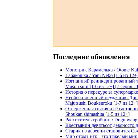
Последние обновления
Монстрик Карамелька / Otome Kaijuu
Табакошка / Yani Neko [1-6 из 12+
Изгнанный реинкарнированный тяжё
Musou suru [1-6 из 12+] [7 серия - 
История о перекуре за супермаркето
Необыкновенный неудачник: Дневн
Majutsushi Boukenroku [1-7 из 12+]
Отверженная святая и её гастроном
Shoukan shimashita [1-5 из 12+]
Расхититель гробниц / Dogulwang [1
Крестьянин девятьсот девяносто де
Старик из деревни становится Святы
Мир отомэ-игр - это тяжёлый мир дл