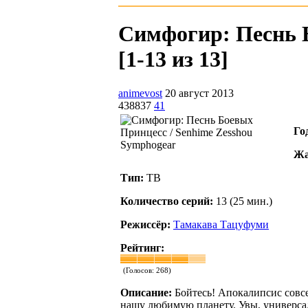
Симфогир: Песнь Б
[1-13 из 13]
animevost
20 август 2013
438837
41
Го
Жа
Тип:
ТВ
Количество серий:
13 (25 мин.)
Режиссёр:
Тамакава Тацуфуми
Рейтинг:
(Голосов:
268
)
Описание:
Бойтесь! Апокалипсис совс
нашу любимую планету. Увы, универсаль