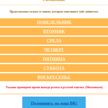
Представлены только те аниме, которые озвучивает сайт animevost.
ПОНЕДЕЛЬНИК
ВТОРНИК
СРЕДА
ЧЕТВЕРГ
ПЯТНИЦА
СУББОТА
ВОСКРЕСЕНЬЕ
Указано примерное время выхода релиза в русской озвучке. (Московское)
Подпишись на наш ВК!