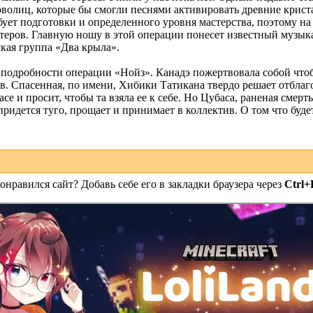
волиц, которые бы смогли песнями активировать древние крист
бует подготовки и определенного уровня мастерства, поэтому н
нтеров. Главную ношу в этой операции понесет известный музы
ская группа «Два крыла».
 подробности операции «Нойз». Канадэ пожертвовала собой что
в. Спасенная, по имени, Хибики Татикана твердо решает отблаг
е и просит, чтобы та взяла ее к себе. Но Цубаса, раненая смерт
придется туго, прощает и принимает в коллектив. О том что буд
онравился сайт? Добавь себе его в закладки браузера через
Ctrl+