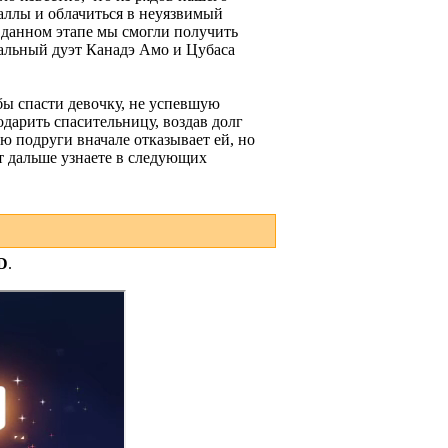
аллы и облачиться в неуязвимый
а данном этапе мы смогли получить
кальный дуэт Канадэ Амо и Цубаса
бы спасти девочку, не успевшую
одарить спасительницу, воздав долг
ью подруги вначале отказывает ей, но
ет дальше узнаете в следующих
D
.