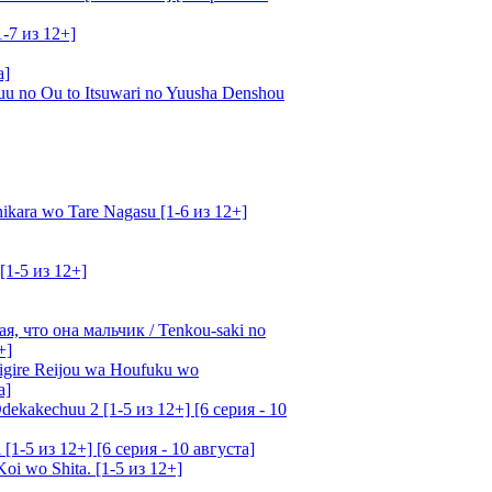
1-7 из 12+]
а]
u no Ou to Itsuwari no Yuusha Denshou
kara wo Tare Nagasu [1-6 из 12+]
[1-5 из 12+]
, что она мальчик / Tenkou-saki no
+]
gire Reijou wa Houfuku wo
а]
ekakechuu 2 [1-5 из 12+] [6 серия - 10
1-5 из 12+] [6 серия - 10 августа]
oi wo Shita. [1-5 из 12+]