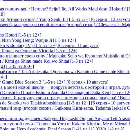
 горничная! / Heroine? Seijo? Iie, All Works Maid desu (Hokori)! [
18]
(второй сезон) / Youjo Senki II [1-5 из 12+] [6 серия - 12 август
ерей, младенец и герой-нежить (второй сезон) / Clevatess 2: Maju
o Hotori [1-5 из 12+]
 Nian Yong Heng: Wanjie Ji [1-5 из 12+]
u Kidoutai (TV) [1-5 из 12+] [6 серия - 11 августа]
efuda ga Oome no Victoria [1-5 из 12+]
о изливает свою силу / Mujikaku Seijo wa Kyou mo Muishiki ni Chi
/ Kimi ga Shinu made Koi wo Shitai [1-5 из 12+]
g [1-235 из 300+]
йтинги / Tai-Ari deshita. Ojousama wa Kakutou Game nante Shinai 
24+]
Grand Blue Season 3 [1-5 из 12+] [6 серия - 10 августа]
 в моей новой школе — подруга детства, с которой я играл, думая
i Danshi to Omotte Issho ni Asonda Osananajimi Datta Ken [1-5 из 12
стить: Я разрушу свою страну с помощью силы гримуара! / Buchi
 de Sokoku wo Tatakitsubushimasu [1-5 из 12+] [6 серия - 10 август
ный мир (второй сезон) / Gaikotsu Kishi-sama, Tadaima Isekai e Od
о принца-дуралея / Saikyou Degarashi Ouji no Anyaku Teii Arasoi [
 в лунной ночи / Toumei na Yoru ni Kakeru Kimi to, Me ni Mienai K
oku no Hero Academia: Final Season [1-11 из 11] [OVA 1-2 из 2]