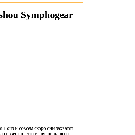
shou Symphogear
 Нойз и совсем скоро они захватят
о известно, что из рядов нашего