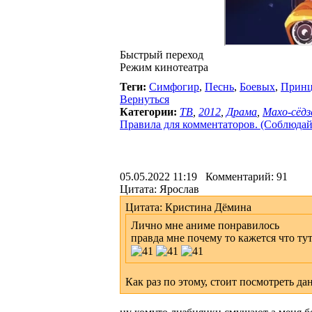
Быстрый переход
Режим кинотеатра
Теги:
Симфогир
,
Песнь
,
Боевых
,
Принц
Вернуться
Категории:
ТВ
,
2012
,
Драма
,
Махо-сёдз
Правила для комментаторов. (Соблюдайте
05.05.2022 11:19 Комментарий: 91
Цитата: Ярослав
Цитата: Кристина Дёмина
Лично мне аниме понравилось
правда мне почему то кажется что ту
Как раз по этому, стоит посмотреть да