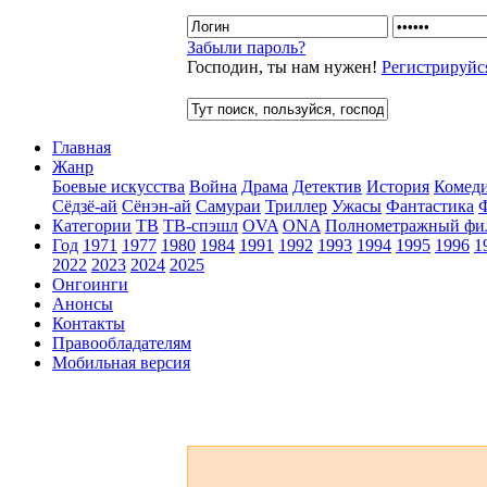
Забыли пароль?
Господин, ты нам нужен!
Регистрируйс
Главная
Жанр
Боевые искусства
Война
Драма
Детектив
История
Комед
Сёдзё-ай
Сёнэн-ай
Самураи
Триллер
Ужасы
Фантастика
Категории
ТВ
ТВ-спэшл
OVA
ONA
Полнометражный фи
Год
1971
1977
1980
1984
1991
1992
1993
1994
1995
1996
1
2022
2023
2024
2025
Онгоинги
Анонсы
Контакты
Правообладателям
Мобильная версия