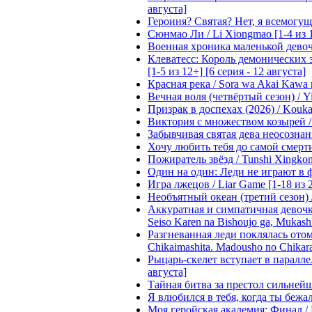
августа]
Героиня? Святая? Нет, я всемогущая
Сюнмао Ли / Li Xiongmao [1-4 из 
Военная хроника маленькой девочки 
Клеватесс: Король демонических зв
[1-5 из 12+] [6 серия - 12 августа]
Красная река / Sora wa Akai Kawa n
Вечная воля (четвёртый сезон) / Yi
Призрак в доспехах (2026) / Koukak
Виктория с множеством козырей / T
Забывчивая святая дева неосознанн
Хочу любить тебя до самой смерти 
Пожиратель звёзд / Tunshi Xingkon
Один на один: Леди не играют в фа
Игра лжецов / Liar Game [1-18 из 
Необъятный океан (третий сезон) / 
Аккуратная и симпатичная девочка
Seiso Karen na Bishoujo ga, Mukash
Разгневанная леди поклялась отом
Chikaimashita. Madousho no Chikara
Рыцарь-скелет вступает в параллель
августа]
Тайная битва за престол сильнейшег
Я влюбился в тебя, когда ты бежала
Моя геройская академия: Финал / B