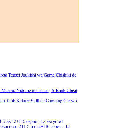
a Tensei Juukishi wa Game Chishiki de
Musou: Nidome no Tensei, S-Rank Cheat
an Tabi: Kakure Skill de Camping Car wo
5 из 12+] [6 серия - 12 августа]
ai desu 2 [1-5 из 12+] [6 серия - 12