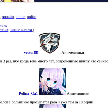
,
онлайн
,
anime
,
online
тика
 их, иначе а-та-та.)
vector88
Анимешники
в 3 раз, ибо когда тебе много лет, современную шляпу что сейча
Polina_Ga1
Анимешники
ался в больничке просыпатса раза 4 ужэ там за 18 серий