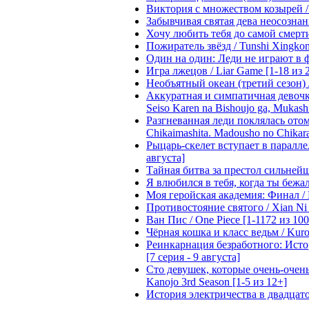
Виктория с множеством козырей / T
Забывчивая святая дева неосознанн
Хочу любить тебя до самой смерти 
Пожиратель звёзд / Tunshi Xingkon
Один на один: Леди не играют в фа
Игра лжецов / Liar Game [1-18 из 
Необъятный океан (третий сезон) / 
Аккуратная и симпатичная девочка
Seiso Karen na Bishoujo ga, Mukash
Разгневанная леди поклялась отом
Chikaimashita. Madousho no Chikara
Рыцарь-скелет вступает в параллель
августа]
Тайная битва за престол сильнейшег
Я влюбился в тебя, когда ты бежала
Моя геройская академия: Финал / B
Противостояние святого / Xian Ni 
Ван Пис / One Piece [1-1172 из 100
Чёрная кошка и класс ведьм / Kuron
Реинкарнация безработного: Истори
[7 серия - 9 августа]
Сто девушек, которые очень-очень-
Kanojo 3rd Season [1-5 из 12+]
История электричества в двадцатом