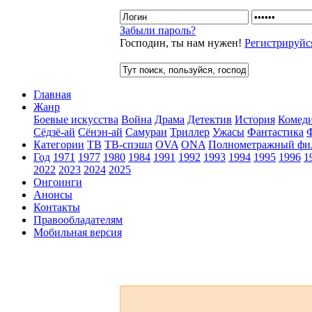
Забыли пароль?
Господин, ты нам нужен!
Регистрируйс
Главная
Жанр
Боевые искусства
Война
Драма
Детектив
История
Комед
Сёдзё-ай
Сёнэн-ай
Самураи
Триллер
Ужасы
Фантастика
Категории
ТВ
ТВ-спэшл
OVA
ONA
Полнометражный фи
Год
1971
1977
1980
1984
1991
1992
1993
1994
1995
1996
1
2022
2023
2024
2025
Онгоинги
Анонсы
Контакты
Правообладателям
Мобильная версия