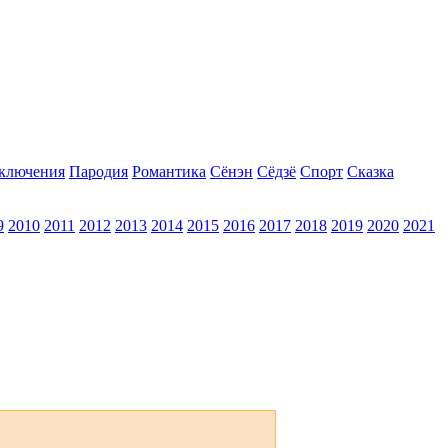
ключения
Пародия
Романтика
Сёнэн
Сёдзё
Спорт
Сказка
9
2010
2011
2012
2013
2014
2015
2016
2017
2018
2019
2020
2021