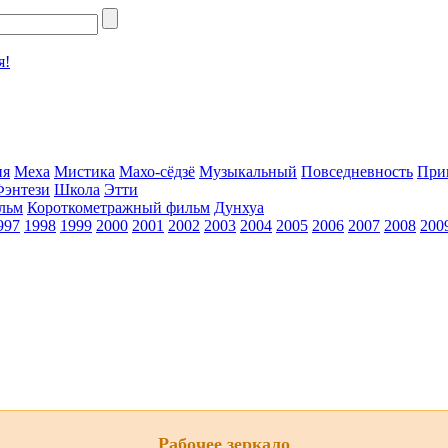
я!
ия
Меха
Мистика
Махо-сёдзё
Музыкальный
Повседневность
При
Фэнтези
Школа
Этти
льм
Короткометражный фильм
Дунхуа
997
1998
1999
2000
2001
2002
2003
2004
2005
2006
2007
2008
200
Рабочее зеркало