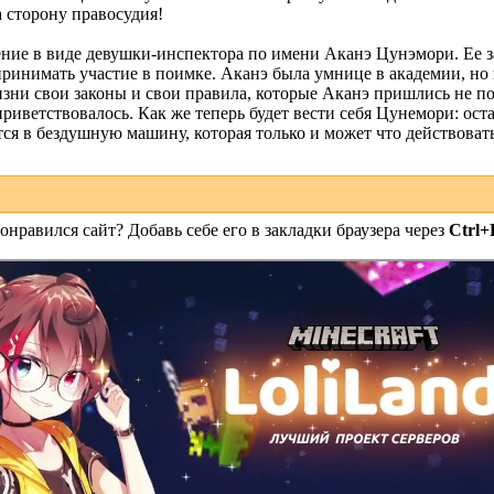
 сторону правосудия!
ие в виде девушки-инспектора по имени Аканэ Цунэмори. Ее за
 принимать участие в поимке. Аканэ была умнице в академии, но в
зни свои законы и свои правила, которые Аканэ пришлись не по
 приветствовалось. Как же теперь будет вести себя Цунемори: ост
я в бездушную машину, которая только и может что действовать 
онравился сайт? Добавь себе его в закладки браузера через
Ctrl+