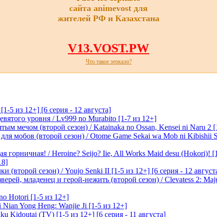
сайта animevost для
жителей РФ и Казахстана
V13.VOST.PW
Что такое зеркало?
-5 из 12+] [6 серия - 12 августа]
вятого уровня / Lv999 no Murabito [1-7 из 12+]
м мечом (второй сезон) / Katainaka no Ossan, Kensei ni Naru 2 [1-
я мобов (второй сезон) / Otome Game Sekai wa Mob ni Kibishii Sek
 горничная! / Heroine? Seijo? Iie, All Works Maid desu (Hokori)! [
18]
(второй сезон) / Youjo Senki II [1-5 из 12+] [6 серия - 12 август
ерей, младенец и герой-нежить (второй сезон) / Clevatess 2: Maju
o Hotori [1-5 из 12+]
 Nian Yong Heng: Wanjie Ji [1-5 из 12+]
u Kidoutai (TV) [1-5 из 12+] [6 серия - 11 августа]