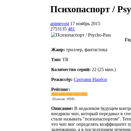
Психопаспорт / Psyc
animevost
17 ноябрь 2015
2753135
481
Го
Жанр:
триллер, фантастика
Тип:
ТВ
Количество серий:
22 (25 мин.)
Режиссёр:
Сиотани Наоёси
Рейтинг:
(Голосов:
1959
)
Описание:
В недалеком будущем контр
внедряли чип, который передавал в сп
стали называть "психопаспортом". Теп
что чип мог определять коэффициент п
задержанию, а в последующем лечению 