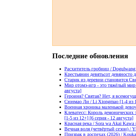
Последние обновления
Расхититель гробниц / Dogulwang [1
Крестьянин девятьсот девяносто де
Старик из деревни становится Святы
Мир отомэ-игр - это тяжёлый мир дл
августа]
Героиня? Святая? Нет, я всемогущая
Сюнмао Ли / Li Xiongmao [1-4 из 
Военная хроника маленькой девочки 
Клеватесс: Король демонических зв
[1-5 из 12+] [6 серия - 12 августа]
Красная река / Sora wa Akai Kawa n
Вечная воля (четвёртый сезон) / Yi
Призрак в доспехах (2026) / Koukak