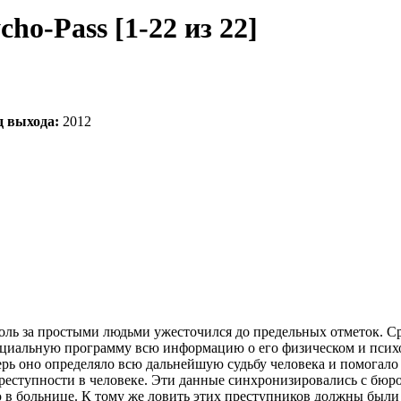
ho-Pass [1-22 из 22]
д выхода:
2012
оль за простыми людьми ужесточился до предельных отметок. Ср
ециальную программу всю информацию о его физическом и психо
ерь оно определяло всю дальнейшую судьбу человека и помогало 
реступности в человеке. Эти данные синхронизировались с бюро
в больнице. К тому же ловить этих преступников должны были 