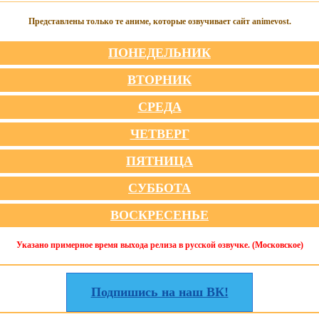
Представлены только те аниме, которые озвучивает сайт animevost.
ПОНЕДЕЛЬНИК
ВТОРНИК
СРЕДА
ЧЕТВЕРГ
ПЯТНИЦА
СУББОТА
ВОСКРЕСЕНЬЕ
Указано примерное время выхода релиза в русской озвучке. (Московское)
Подпишись на наш ВК!