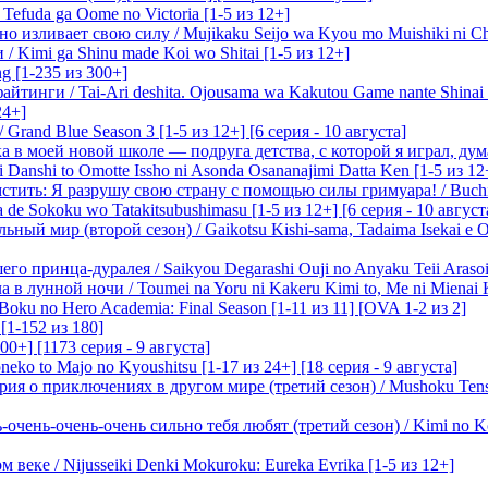
efuda ga Oome no Victoria [1-5 из 12+]
о изливает свою силу / Mujikaku Seijo wa Kyou mo Muishiki ni Chi
/ Kimi ga Shinu made Koi wo Shitai [1-5 из 12+]
g [1-235 из 300+]
йтинги / Tai-Ari deshita. Ojousama wa Kakutou Game nante Shinai 
24+]
Grand Blue Season 3 [1-5 из 12+] [6 серия - 10 августа]
 в моей новой школе — подруга детства, с которой я играл, думая
i Danshi to Omotte Issho ni Asonda Osananajimi Datta Ken [1-5 из 12
стить: Я разрушу свою страну с помощью силы гримуара! / Buchi
 de Sokoku wo Tatakitsubushimasu [1-5 из 12+] [6 серия - 10 август
ный мир (второй сезон) / Gaikotsu Kishi-sama, Tadaima Isekai e Od
о принца-дуралея / Saikyou Degarashi Ouji no Anyaku Teii Arasoi [
 в лунной ночи / Toumei na Yoru ni Kakeru Kimi to, Me ni Mienai K
oku no Hero Academia: Final Season [1-11 из 11] [OVA 1-2 из 2]
[1-152 из 180]
00+] [1173 серия - 9 августа]
eko to Majo no Kyoushitsu [1-17 из 24+] [18 серия - 9 августа]
я о приключениях в другом мире (третий сезон) / Mushoku Tensei 3
очень-очень-очень сильно тебя любят (третий сезон) / Kimi no Kot
 веке / Nijusseiki Denki Mokuroku: Eureka Evrika [1-5 из 12+]