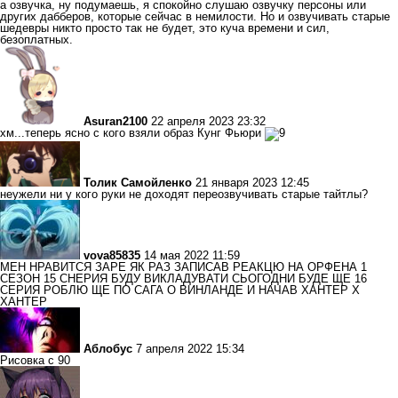
а озвучка, ну подумаешь, я спокойно слушаю озвучку персоны или
других дабберов, которые сейчас в немилости. Но и озвучивать старые
шедевры никто просто так не будет, это куча времени и сил,
безоплатных.
Asuran2100
22 апреля 2023 23:32
хм...теперь ясно с кого взяли образ Кунг Фьюри
Толик Самойленко
21 января 2023 12:45
неужели ни у кого руки не доходят переозвучивать старые тайтлы?
vova85835
14 мая 2022 11:59
МЕН НРАВИТСЯ ЗАРЕ ЯК РАЗ ЗАПИСАВ РЕАКЦЮ НА ОРФЕНА 1
СЕЗОН 15 СНЕРИЯ БУДУ ВИКЛАДУВАТИ СЬОГОДНИ БУДЕ ЩЕ 16
СЕРИЯ РОБЛЮ ЩЕ ПО САГА О ВИНЛАНДЕ И НАЧАВ ХАНТЕР Х
ХАНТЕР
Аблобус
7 апреля 2022 15:34
Рисовка с 90