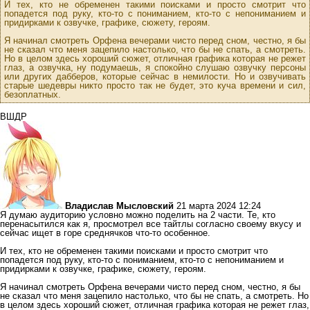
И тех, кто не обременен такими поисками и просто смотрит что
попадется под руку, кто-то с пониманием, кто-то с непониманием и
придирками к озвучке, графике, сюжету, героям.
Я начинал смотреть Орфена вечерами чисто перед сном, честно, я бы
не сказал что меня зацепило настолько, что бы не спать, а смотреть.
Но в целом здесь хороший сюжет, отличная графика которая не режет
глаз, а озвучка, ну подумаешь, я спокойно слушаю озвучку персоны
или других дабберов, которые сейчас в немилости. Но и озвучивать
старые шедевры никто просто так не будет, это куча времени и сил,
безоплатных.
ВШДР
Владислав Мысловский
21 марта 2024 12:24
Я думаю аудиторию условно можно поделить на 2 части. Те, кто
перенасытился как я, просмотрел все тайтлы согласно своему вкусу и
сейчас ищет в горе среднячков что-то особенное.
И тех, кто не обременен такими поисками и просто смотрит что
попадется под руку, кто-то с пониманием, кто-то с непониманием и
придирками к озвучке, графике, сюжету, героям.
Я начинал смотреть Орфена вечерами чисто перед сном, честно, я бы
не сказал что меня зацепило настолько, что бы не спать, а смотреть. Но
в целом здесь хороший сюжет, отличная графика которая не режет глаз,