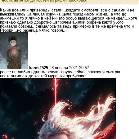
ностальгия аж до костей мурашки пробирают
Какие все блин привереды стали...когдато смотрели все с сабами и не
выеживались...а любая озвучка была праздником жизни...а что до
анимешки то я лично в ней ничего особо выдающегося не увидел...хотя
признаю сделано добротно...впрочем абилки орфена както убого
показали совсем...снималось та ведь примерно в те же времена что и
Реборн...но разница мягко говоря...
karas2525
23 января 2021 20:57
ранее не любил одноголосную озвучу сейчас захожу и смотрю
ностальгия аж до костей мурашки пробирают