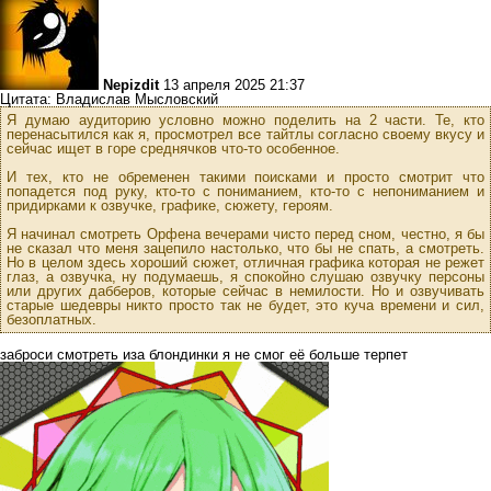
Nepizdit
13 апреля 2025 21:37
Цитата: Владислав Мысловский
Я думаю аудиторию условно можно поделить на 2 части. Те, кто
перенасытился как я, просмотрел все тайтлы согласно своему вкусу и
сейчас ищет в горе среднячков что-то особенное.
И тех, кто не обременен такими поисками и просто смотрит что
попадется под руку, кто-то с пониманием, кто-то с непониманием и
придирками к озвучке, графике, сюжету, героям.
Я начинал смотреть Орфена вечерами чисто перед сном, честно, я бы
не сказал что меня зацепило настолько, что бы не спать, а смотреть.
Но в целом здесь хороший сюжет, отличная графика которая не режет
глаз, а озвучка, ну подумаешь, я спокойно слушаю озвучку персоны
или других дабберов, которые сейчас в немилости. Но и озвучивать
старые шедевры никто просто так не будет, это куча времени и сил,
безоплатных.
заброси смотреть иза блондинки я не смог её больше терпет