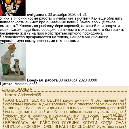
evilgamers
30 декабря 2020 01:31
У них в Японии кроме работы и учебы нет занятий? Как еще обяснить
популярность анимех про обыденные вещи? Зачем вообще такое
смотреть? Хочешь на рыбалку бери корешей, алкашей или подруг и
лови. Каким надо быть овощем, винтиком в механизме что бы тратить
бесценную жизнь на просмотр третьесортного проходняка.
Человечество преаращается на тупую, нещастную биомассу
управляемую самоуверенными отморозками.
Вредная_работа
30 октября 2020 03:00
Цитата: Andreevich35
Цитата: BOJIbXA
Цитата: Andreevich35
ААА! БЕСИТ, БЕСИТ, БЕСИТ! какой джиггинг?! Это твичинг! не
офсетный крючок, а джиг головка!Это с плоскоголовом они юзали
джиговую ступеньку или джиггинг, а в случае с воблеромкреветкой
используется твичинг! и воблер не обязательно опускать на дно.
уверен что в оригинале говорится что то вроде: "ДЕРГАЕШЬ
ОДИН-ДВА РАЗА, ДЕЛАЕШЬ ПАУЗУ ЧТО БЫ ПРИМАНКА
ВЕРНУЛАСЬ НА РАБОЧУЮ ГЛУБИНУ. КСТАТИ КОГДА ОНА
ОПУСКАЕТСЯ ОНА ТОЖЕ ИГРАЕТ ПО СВОЕМУ." Хуже незнания