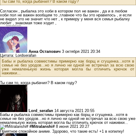
Ты сам то, когда рыбачил? В каком году?
Согласен , рыбалка это хоби в котором пол не важен , да и в любом
хоби пол не важен вообщем то ,главное что бы это нравилось , и если
не видел это не значит что нет , к примеру у меня вся семья рыбалку
любит , знакомая тоже ходит ,
Анна Остапович
3 октября 2021 20:34
Цитата: Lordserafan
Бабы и рыбалка совместимы примерно как борщ и сгущенка...хотя в
семье не без уродов...но я лично ни одной не встречал за всю свою
уже немаленькую жизнь которая могла бы отличить крючок от
наживки...
Ты сам то, когда рыбачил? В каком году?
Lord_serafan
14 августа 2021 20:55
Бабы и рыбалка совместимы примерно как борщ и сгущенка...хотя в
семье не без уродов...но я лично ни одной не встречал за всю свою уже
немаленькую жизнь которая могла бы отличить крючок от наживки...
#Mitralanshi#
8 июня 2021 20:27
Приятное спокойное аниме. Здорово, что такие есть! +1 в копилку!