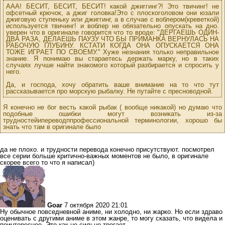
ААА! БЕСИТ, БЕСИТ, БЕСИТ! какой джиггинг?! Это твичинг! не
офсетный крючок, а джиг головка!Это с плоскоголовом они юзали
джиговую ступеньку или джиггинг, а в случае с воблером(креветкой)
используется твичинг! и воблер не обязательно опускать на дно.
уверен что в оригинале говорится что то вроде: "ДЕРГАЕШЬ ОДИН-
ДВА РАЗА, ДЕЛАЕШЬ ПАУЗУ ЧТО БЫ ПРИМАНКА ВЕРНУЛАСЬ НА
РАБОЧУЮ ГЛУБИНУ. КСТАТИ КОГДА ОНА ОПУСКАЕТСЯ ОНА
ТОЖЕ ИГРАЕТ ПО СВОЕМУ." Хуже незнания только неправильное
знание. Я понимаю вы стараетесь держать марку, но в таких
случаях лучше найти знакомого который разбирается и спросить у
него.
Да, и господа, хочу обратить ваше внимание на то что тут
рассказывается про морскую рыбалку. Не путайте с пресноводной.
Я конечно не бог весть какой рыбак ( вообще никакой) но думаю что
подобные ошибки могут возникать из-за
трудностейипереводппрофессиональной терминологии, хорошо бы
знать что там в оригинале было
да не плохо. и трудности перевода конечно присутствуют. посмотрел
все серии больше критично-важных моментов не было, в оригинале
скорее всего то что я написал)
Goar
7 октября 2020 21:01
Ну обычное повседневной аниме, ни холодно, ни жарко. Но если здраво
оценивать с другими аниме в этом жанре, то могу сказать, что видела и
поинтереснее. Это как не сильно трогает