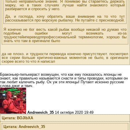
только неправильное знание. Я понимаю вы стараетесь держать
марку, но в таких случаях лучше найти знакомого который
разбирается и спросить у него.
Да, и господа, хочу обратить ваше внимание на то что тут
рассказывается про морскую рыбалку. Не путайте с пресноводной.
Я конечно не бог весть какой рыбак вообще никакой но думаю что
подобные ошибки могут возникать из-за
трудностейипереводппрофессиональной терминологии, хорошо бы
знать что там в оригинале было
да не плохо. и трудности перевода конечно присутствуют. посмотрел
все серии больше критично-важных моментов не было, в оригинале
скорее всего то что я написал
Браконьер-пилькераст возмущен, что как ему показалось японцы не
знают, как правильно называются снасти и типы проводки, которыми он
так любит калечить рыбу. Ох уж эти японцы! Путают исконно русские
слова джиг и твич.
Andreevich_35
14 октября 2020 19:49
Цитата: BOJIbXA
Цитата: Andreevich_35