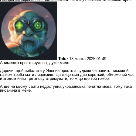
Tofur
13 марта 2025 01:49
Анимешка просто чудова, дуже мило.
Доречи, щоб рибалити у Японии просто з вудкою чи навить лискою й
гачком треба мати лицензию. Ця лицензия дие короткий, обмежений час
й згодом йийи тря знову отримувати, то ж це ще той гемор.
А ще на цьому сайти недоступна украйинська печатна мова, тому така
писанина в мене.