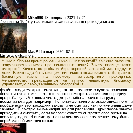
Miha996
13 февраля 2021 17:21
7 серия на 10:47 у нас мысли и слова сказали прям одинаково
MadV
8 января 2021 02:18
Цитата: evilgamers
У них в Японии кроме работы и учебы нет занятий? Как еще обяснить
популярность анимех про обыденные вещи? Зачем вообще такое
смотреть? Хочешь на рыбалку бери корешей, алкашей или подруг и
лови. Каким надо быть овощем, винтиком в механизме что бы тратить
бесценную жизнь на просмотр третьесортного проходняка.
Человечество преаращается на тупую, нещастную биомассу
управляемую самоуверенными отморозками.
футбол люди смотрят , смотрят , так вот там просто куча человечков
бегают и катают мяч , так что такого посмотреть аниме или передачу
про рыбалку . Это аниме чисто для раслабона , хочеш нагрузку
посмотри кландат например . Не понимаю ничего из выше описанного , и
вообще если это проходняк закрыл и не смотри , как по мне очень даже
забавно . Я смотрю аниме например для раслабона , друг после работы
приходить и смотрит , если человек хочет то он тратит свое время на
все что угодно . И аниме тут не при чем человек сам решает ему быть
серой массой или личностью .