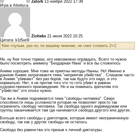
Zelor6
13 ноября 2022 17:39
Игра в Абобуса
Ziohekx
21 июня 2022 10:25
Цитата: k1t5un9
Кёю глупым, раз он, по вашему мнению, не смог сложить 2+2.
Не, ну Кея точно тормаз, его невозможно оправдать. Всего то нужно
было посмотреть анимеху "Бездарная Нана" и все бы сложилось
Аниме хорошее. Мне тоже не приятны методы Нанны. Но! Именно в
данном Аниме затрагиваетя тема "неприятие убийства" . Слишком часто
в Аниме "убивают" без раз боров, так как будто это надо, и это
нормально. Нет, я не против того что то гото убивт в рамках
художественного произведение. Но и на поминать зрителям что
"убийство" это плохо нужно.
Так же в Аниме поднимается тема "свободы человека". Сверх
способности лишь условности которая не позволяет просто так
ограничить свободу человека. Так свобода одного индивидумам или
группы заканчивается там где начинается свобода другого или других.
Больше всего свободы у диктотаров, которые имеют неограниченную
свободу, так как у других свободы не осталось.
Свобода без равенства это призыв к личной диктатуры.