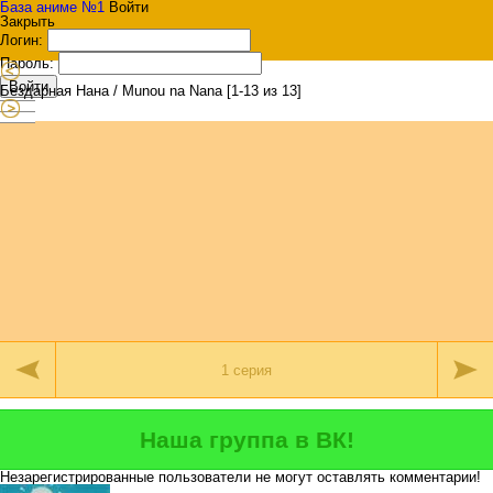
База аниме №1
Войти
Закрыть
Логин:
Пароль:
Войти
Бездарная Нана / Munou na Nana [1-13 из 13]
Наша группа в ВК!
Незарегистрированные пользователи не могут оставлять комментарии!