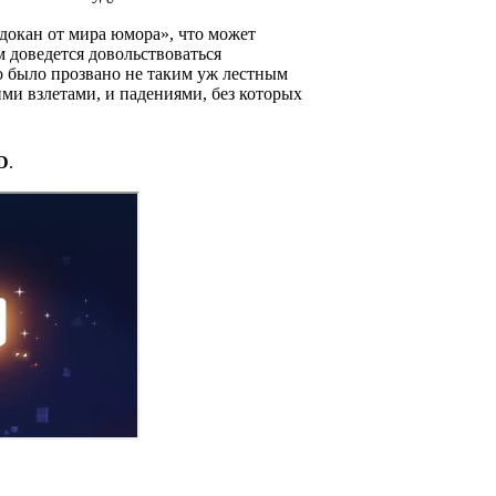
удокан от мира юмора», что может
м доведется довольствоваться
о было прозвано не таким уж лестным
ими взлетами, и падениями, без которых
D
.