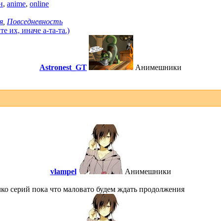
н
,
anime
,
online
я
,
Повседневность
 их, иначе а-та-та.)
Astronest_GT
Анимешники
vlampel
Анимешники
лко серий пока что маловато будем ждать продолжения