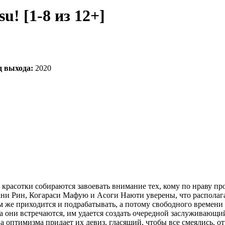
u! [1-8 из 12+]
д выхода:
2020
 красотки собираются завоевать внимание тех, кому по нраву п
ани Рин, Когараси Мафую и Асоги Наюти уверены, что распола
 же приходится и подрабатывать, а потому свободного времени у
да они встречаются, им удается создать очередной заслуживающи
а оптимизма придает их девиз, гласящий, чтобы все смеялись, от