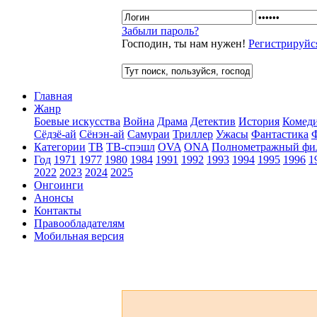
Забыли пароль?
Господин, ты нам нужен!
Регистрируйс
Главная
Жанр
Боевые искусства
Война
Драма
Детектив
История
Комед
Сёдзё-ай
Сёнэн-ай
Самураи
Триллер
Ужасы
Фантастика
Категории
ТВ
ТВ-спэшл
OVA
ONA
Полнометражный фи
Год
1971
1977
1980
1984
1991
1992
1993
1994
1995
1996
1
2022
2023
2024
2025
Онгоинги
Анонсы
Контакты
Правообладателям
Мобильная версия