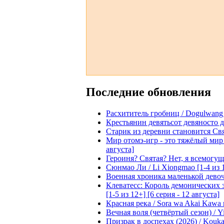
Последние обновления
Расхититель гробниц / Dogulwang [1
Крестьянин девятьсот девяносто де
Старик из деревни становится Святы
Мир отомэ-игр - это тяжёлый мир дл
августа]
Героиня? Святая? Нет, я всемогущая
Сюнмао Ли / Li Xiongmao [1-4 из 
Военная хроника маленькой девочки 
Клеватесс: Король демонических зв
[1-5 из 12+] [6 серия - 12 августа]
Красная река / Sora wa Akai Kawa n
Вечная воля (четвёртый сезон) / Yi
Призрак в доспехах (2026) / Koukak