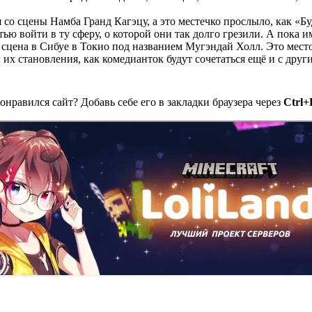
 со сцены Намба Гранд Кагэцу, а это местечко прослыло, как «Б
ью войти в ту сферу, о которой они так долго грезили. А пока и
сцена в Сибуе в Токио под названием Мугэндай Холл. Это мест
 их становления, как комедианток будут сочетаться ещё и с друг
онравился сайт? Добавь себе его в закладки браузера через
Ctrl+