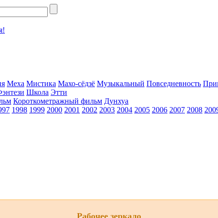
я!
ия
Меха
Мистика
Махо-сёдзё
Музыкальный
Повседневность
При
Фэнтези
Школа
Этти
льм
Короткометражный фильм
Дунхуа
997
1998
1999
2000
2001
2002
2003
2004
2005
2006
2007
2008
200
Рабочее зеркало