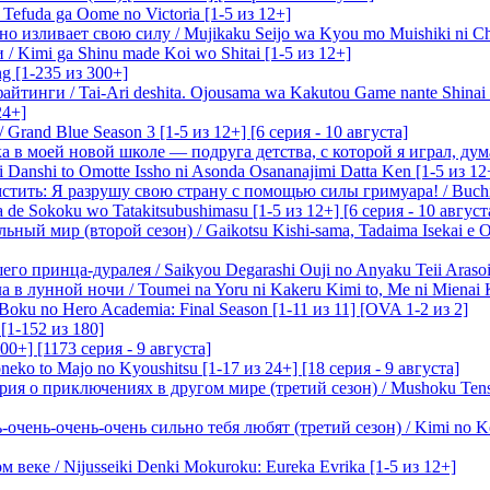
efuda ga Oome no Victoria [1-5 из 12+]
о изливает свою силу / Mujikaku Seijo wa Kyou mo Muishiki ni Chi
/ Kimi ga Shinu made Koi wo Shitai [1-5 из 12+]
g [1-235 из 300+]
йтинги / Tai-Ari deshita. Ojousama wa Kakutou Game nante Shinai 
24+]
Grand Blue Season 3 [1-5 из 12+] [6 серия - 10 августа]
 в моей новой школе — подруга детства, с которой я играл, думая
i Danshi to Omotte Issho ni Asonda Osananajimi Datta Ken [1-5 из 12
стить: Я разрушу свою страну с помощью силы гримуара! / Buchi
 de Sokoku wo Tatakitsubushimasu [1-5 из 12+] [6 серия - 10 август
ный мир (второй сезон) / Gaikotsu Kishi-sama, Tadaima Isekai e Od
о принца-дуралея / Saikyou Degarashi Ouji no Anyaku Teii Arasoi [
 в лунной ночи / Toumei na Yoru ni Kakeru Kimi to, Me ni Mienai K
oku no Hero Academia: Final Season [1-11 из 11] [OVA 1-2 из 2]
[1-152 из 180]
00+] [1173 серия - 9 августа]
eko to Majo no Kyoushitsu [1-17 из 24+] [18 серия - 9 августа]
я о приключениях в другом мире (третий сезон) / Mushoku Tensei 3
очень-очень-очень сильно тебя любят (третий сезон) / Kimi no Kot
 веке / Nijusseiki Denki Mokuroku: Eureka Evrika [1-5 из 12+]