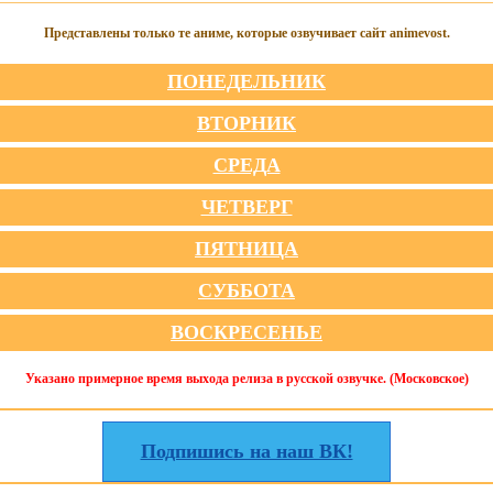
Представлены только те аниме, которые озвучивает сайт animevost.
ПОНЕДЕЛЬНИК
ВТОРНИК
СРЕДА
ЧЕТВЕРГ
ПЯТНИЦА
СУББОТА
ВОСКРЕСЕНЬЕ
Указано примерное время выхода релиза в русской озвучке. (Московское)
Подпишись на наш ВК!