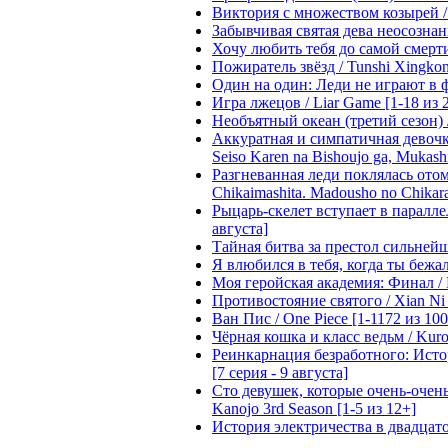
Виктория с множеством козырей / T
Забывчивая святая дева неосознанн
Хочу любить тебя до самой смерти 
Пожиратель звёзд / Tunshi Xingkon
Один на один: Леди не играют в фа
Игра лжецов / Liar Game [1-18 из 
Необъятный океан (третий сезон) / 
Аккуратная и симпатичная девочка
Seiso Karen na Bishoujo ga, Mukash
Разгневанная леди поклялась отом
Chikaimashita. Madousho no Chikara
Рыцарь-скелет вступает в параллель
августа]
Тайная битва за престол сильнейшег
Я влюбился в тебя, когда ты бежала
Моя геройская академия: Финал / B
Противостояние святого / Xian Ni 
Ван Пис / One Piece [1-1172 из 100
Чёрная кошка и класс ведьм / Kuron
Реинкарнация безработного: Истори
[7 серия - 9 августа]
Сто девушек, которые очень-очень-
Kanojo 3rd Season [1-5 из 12+]
История электричества в двадцатом