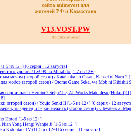
сайта animevost для
жителей РФ и Казахстана
V13.VOST.PW
Что такое зеркало?
-5 из 12+] [6 серия - 12 августа]
вятого уровня / Lv999 no Murabito [1-7 из 12+]
м мечом (второй сезон) / Katainaka no Ossan, Kensei ni Naru 2 [1-
я мобов (второй сезон) / Otome Game Sekai wa Mob ni Kibishii Sek
 горничная! / Heroine? Seijo? Iie, All Works Maid desu (Hokori)! [
18]
(второй сезон) / Youjo Senki II [1-5 из 12+] [6 серия - 12 август
ерей, младенец и герой-нежить (второй сезон) / Clevatess 2: Maju
o Hotori [1-5 из 12+]
 Nian Yong Heng: Wanjie Ji [1-5 из 12+]
u Kidoutai (TV) [1-5 из 12+] [6 серия - 11 августа]