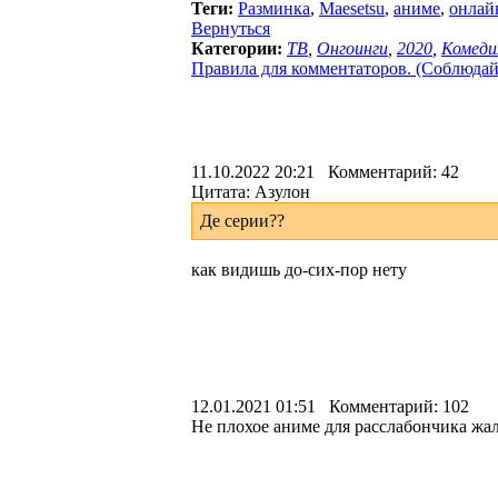
Теги:
Разминка
,
Maesetsu
,
аниме
,
онлай
Вернуться
Категории:
ТВ
,
Онгоинги
,
2020
,
Комеди
Правила для комментаторов. (Соблюдайте
11.10.2022 20:21 Комментарий: 42
Цитата: Азулон
Де серии??
как видишь до-сих-пор нету
12.01.2021 01:51 Комментарий: 102
Не плохое аниме для расслабончика жа