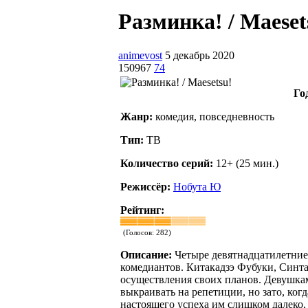
Разминка! / Maesets
animevost
5 декабрь 2020
150967
74
Го
Жанр:
комедия, повседневность
Тип:
ТВ
Количество серий:
12+ (25 мин.)
Режиссёр:
Нобута Ю
Рейтинг:
(Голосов:
282
)
Описание:
Четыре девятнадцатилетние
комедиантов. Китакадзэ Фубуки, Синт
осуществления своих планов. Девушкам
выкраивать на репетиции, но зато, ког
настоящего успеха им слишком далеко, 