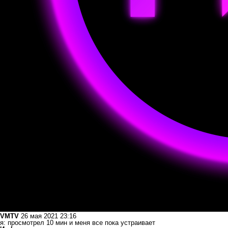
VMTV
26 мая 2021 23:16
я: просмотрел 10 мин и меня все пока устраивает