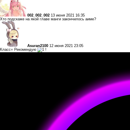
002_002_002
13 июня 2021 16:35
Хто подскаже на якой главе манги закончилось аиме?
Asuran2100
12 июня 2021 23:05
Класс= Рекомендую
!