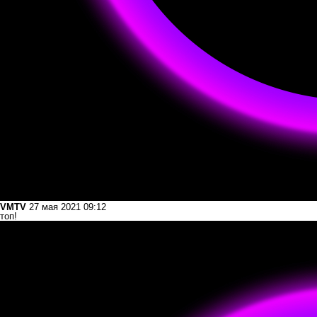
VMTV
27 мая 2021 09:12
топ!