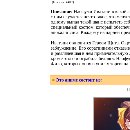
(Голосов:
4407
)
Описание:
Наофуми Иватани в какой-то
с ним случается нечто такое, что меня
одному выпал такой шанс испытать себ
специальный костюм, который обеспеч
апокалипсиса. Каждому из парней пред
Иватани становится Героем Щита. Окру
заблуждение. Его соратниками отказыв
и разглядевшая в нем примечательную л
кроме этого и ограбила беднягу. Наофу
Фило, которых он выкупил у торговца
Это аниме состоит из:
П