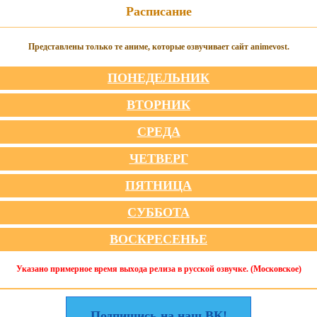
Расписание
Представлены только те аниме, которые озвучивает сайт animevost.
ПОНЕДЕЛЬНИК
ВТОРНИК
СРЕДА
ЧЕТВЕРГ
ПЯТНИЦА
СУББОТА
ВОСКРЕСЕНЬЕ
Указано примерное время выхода релиза в русской озвучке. (Московское)
Подпишись на наш ВК!