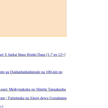
: Isekai Ittara Honki Dasu [1-7 из 12+]
o ga Daidaidaidaidaisuki na 100-nin no
uei: Meikyuukoku no Shinjin Tansakusha
ре / Futsutsuka na Akujo dewa Gozaimasu
+]