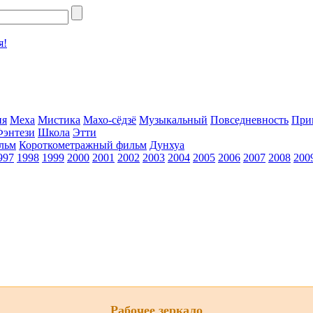
я!
ия
Меха
Мистика
Махо-сёдзё
Музыкальный
Повседневность
При
Фэнтези
Школа
Этти
льм
Короткометражный фильм
Дунхуа
997
1998
1999
2000
2001
2002
2003
2004
2005
2006
2007
2008
200
Рабочее зеркало