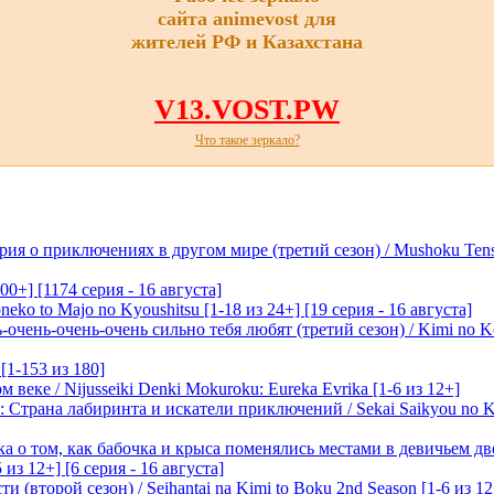
сайта animevost для
жителей РФ и Казахстана
V13.VOST.PW
Что такое зеркало?
я о приключениях в другом мире (третий сезон) / Mushoku Tensei 3
00+] [1174 серия - 16 августа]
eko to Majo no Kyoushitsu [1-18 из 24+] [19 серия - 16 августа]
очень-очень-очень сильно тебя любят (третий сезон) / Kimi no Kot
[1-153 из 180]
 веке / Nijusseiki Denki Mokuroku: Eureka Evrika [1-6 из 12+]
Страна лабиринта и искатели приключений / Sekai Saikyou no Ko
ка о том, как бабочка и крыса поменялись местами в девичьем дво
 из 12+] [6 серия - 16 августа]
 (второй сезон) / Seihantai na Kimi to Boku 2nd Season [1-6 из 12