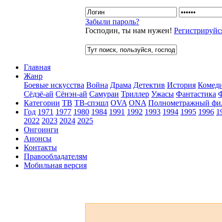
Забыли пароль?
Господин, ты нам нужен!
Регистрируйс
Главная
Жанр
Боевые искусства
Война
Драма
Детектив
История
Комед
Сёдзё-ай
Сёнэн-ай
Самураи
Триллер
Ужасы
Фантастика
Категории
ТВ
ТВ-спэшл
OVA
ONA
Полнометражный фи
Год
1971
1977
1980
1984
1991
1992
1993
1994
1995
1996
1
2022
2023
2024
2025
Онгоинги
Анонсы
Контакты
Правообладателям
Мобильная версия