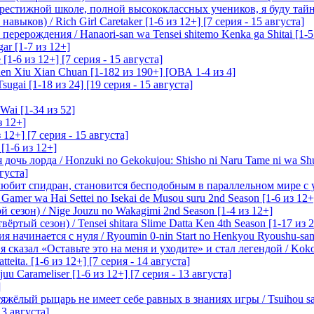
престижной школе, полной высококлассных учеников, я буду тайн
ыков) / Rich Girl Caretaker [1-6 из 12+] [7 серия - 15 августа]
перерождения / Hanaori-san wa Tensei shitemo Kenka ga Shitai [1-5
ar [1-7 из 12+]
1-6 из 12+] [7 серия - 15 августа]
n Xiu Xian Chuan [1-182 из 190+] [ОВА 1-4 из 4]
ugai [1-18 из 24] [19 серия - 15 августа]
Wai [1-34 из 52]
з 12+]
 12+] [7 серия - 15 августа]
[1-6 из 12+]
очь лорда / Honzuki no Gekokujou: Shisho ni Naru Tame ni wa Sh
вгуста]
любит спидран, становится бесподобным в параллельном мире с
 Gamer wa Hai Settei no Isekai de Musou suru 2nd Season [1-6 из 12+
 сезон) / Nige Jouzu no Wakagimi 2nd Season [1-4 из 12+]
ртый сезон) / Tensei shitara Slime Datta Ken 4th Season [1-17 из 2
начинается с нуля / Ryoumin 0-nin Start no Henkyou Ryoushu-sama 
 сказал «Оставьте это на меня и уходите» и стал легендой / Koko wa
tteita. [1-6 из 12+] [7 серия - 14 августа]
 Carameliser [1-6 из 12+] [7 серия - 13 августа]
]
лый рыцарь не имеет себе равных в знаниях игры / Tsuihou saret
13 августа]