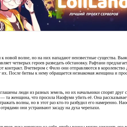
 к новой волне, но на них нападают неизвестные существа. Выяс
вляет четверых героев разведать обстановку. Рафтани предлагае
ют контракт. Вчетвером с Фило они отправляются в королевство 
их. После битвы к нему обращается незнакомая женщина и прос
иглашены люди из разных земель, но их начальники спорят друг с
— та женщина, что просила Наофуми убить её. Она рассказывает
тражать волны, но в этот раз кто-то разбудил его намеренно. На
отрядами они устраивают засаду на духа черепахи.
ьяров духа черепахи на себя, чтобы воины могли заманить его 