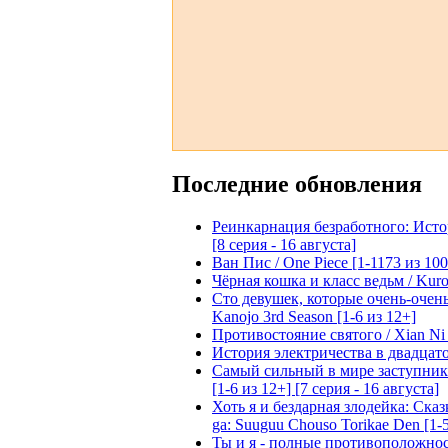
Последние обновления
Реинкарнация безработного: Истори
[8 серия - 16 августа]
Ван Пис / One Piece [1-1173 из 100
Чёрная кошка и класс ведьм / Kuron
Сто девушек, которые очень-очень-
Kanojo 3rd Season [1-6 из 12+]
Противостояние святого / Xian Ni 
История электричества в двадцатом
Самый сильный в мире заступник: 
[1-6 из 12+] [7 серия - 16 августа]
Хоть я и бездарная злодейка: Сказ
ga: Suuguu Chouso Torikae Den [1-5
Ты и я - полные противоположности