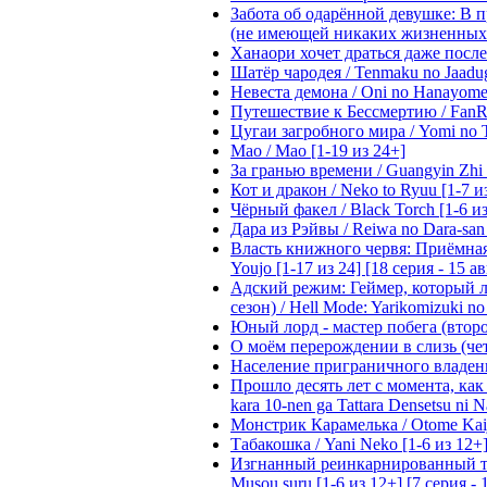
Забота об одарённой девушке: В 
(не имеющей никаких жизненных нав
Ханаори хочет драться даже после 
Шатёр чародея / Tenmaku no Jaadug
Невеста демона / Oni no Hanayome [
Путешествие к Бессмертию / FanRe
Цугаи загробного мира / Yomi no Ts
Мао / Mao [1-19 из 24+]
За гранью времени / Guangyin Zhi 
Кот и дракон / Neko to Ryuu [1-7 и
Чёрный факел / Black Torch [1-6 из
Дара из Рэйвы / Reiwa no Dara-san 
Власть книжного червя: Приёмная д
Youjo [1-17 из 24] [18 серия - 15 а
Адский режим: Геймер, который 
сезон) / Hell Mode: Yarikomizuki no
Юный лорд - мастер побега (второй
О моём перерождении в слизь (четвё
Население приграничного владения 
Прошло десять лет с момента, как я
kara 10-nen ga Tattara Densetsu ni Na
Монстрик Карамелька / Otome Kaijuu
Табакошка / Yani Neko [1-6 из 12+
Изгнанный реинкарнированный тяжё
Musou suru [1-6 из 12+] [7 серия - 