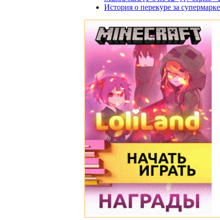
История о перекуре за супермаркето