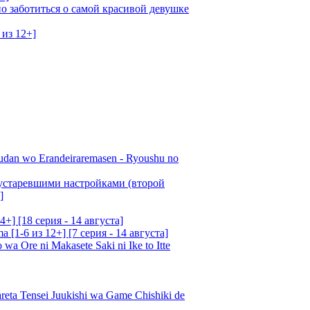
о заботиться о самой красивой девушке
 из 12+]
udan wo Erandeiraremasen - Ryoushu no
 устаревшими настройками (второй
]
4+] [18 серия - 14 августа]
[1-6 из 12+] [7 серия - 14 августа]
 Ore ni Makasete Saki ni Ike to Itte
a Tensei Juukishi wa Game Chishiki de