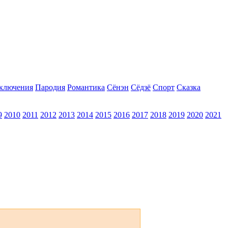
ключения
Пародия
Романтика
Сёнэн
Сёдзё
Спорт
Сказка
9
2010
2011
2012
2013
2014
2015
2016
2017
2018
2019
2020
2021