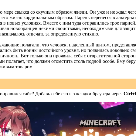
 мере свыкся со скучным образом жизни. Он уже и не ждал чего
ет его жизнь кардинальным образом. Парень перенесся в альтерн
я в новых условиях. Вместе с ним туда отправились трое парней
ивал новобранцев некими свойствами, необходимыми для защи
назначалось отвечать за определенную стихию.
жающие полагали, что человек, наделенный щитом, представляет
ались быть воины достойного уровня, но появилась довольно см
ичность. Вот только она проявила себя с отвратительной сторон
ми полагает, что должен отомстить столь подлой особе. Ему бер
 живым товаром.
онравился сайт? Добавь себе его в закладки браузера через
Ctrl+