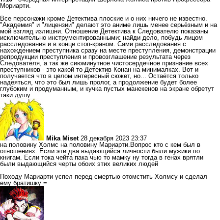
Мориарти.
Все персонажи кроме Детектива плоские и о них ничего не известно.
"Академия" и "лицензии" делают это аниме лишь менее серьёзным и на
мой взгляд излишни. Отношение Детектива к Следователю показаны
исключительно инструментированными: найди дело, побудь лицом
расследования и в конце стоп-краном. Сами расследования с
нахождением преступника сразу на месте преступления, демонстрации
репродукции преступления и провозглашение результата через
Следователя, а так же сиюминутное чистосердечное признание всех
преступников - это какой то Детектив Конан на минималках. Вот и
получается что в целом интересный сюжет, но... Остаётся только
надеяться, что это был лишь пролог, а продолжение будет более
глубоким и продуманным, и кучка пустых манекенов на экране обретут
таки душу.
Mika Miset
28 декабря 2023 23:37
на половину Холмс на половину Мариарти.Вопрос кто с кем был в
отношениях. Если эти два выдающийся личности были мужики по
книгам. Если тока чейта пака чью то мамку ну тогда в генах врятли
были выдающийся черты обоих этих великих людей
Походу Мариарти успел перед смертью отомстить Холмсу и сделал
ему братишку =