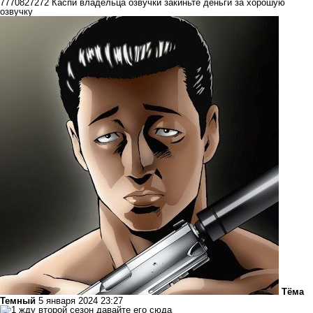
7770827272 Каспи владельца озвучки закиньте деньги за хорошую
озвучку
Тёма
Темный
5 января 2024 23:27
жду второй сезон давайте его сюда