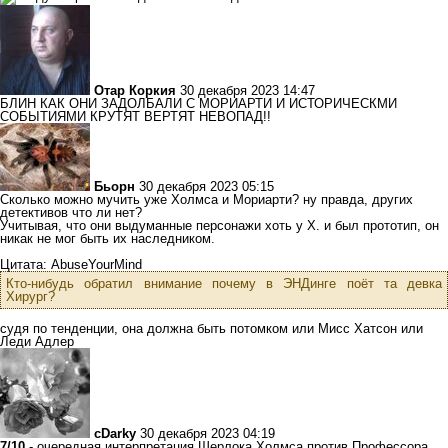
Отар Коркия
30 декабря 2023 14:47
БЛИН КАК ОНИ ЗАДОЛБАЛИ С МОРИАРТИ И ИСТОРИЧЕСКМИ
СОБЫТИЯМИ КРУТЯТ ВЕРТЯТ НЕВОПАД!!
Бьорн
30 декабря 2023 05:15
Сколько можно мучить уже Холмса и Мориарти? ну правда, других
детективов что ли нет?
Учитывая, что они выдуманные персонажи хоть у Х. и был прототип, он
никак не мог быть их наследником.
Цитата: AbuseYourMind
Кто-нибудь обратил внимание почему в ЭНДинге поёт та девка
Хирург?
судя по тенденции, она должна быть потомком или Мисс Хатсон или
Леди Адлер
cDarky
30 декабря 2023 04:19
7/10
- очередная интерпретация Шерлока Холмса против Профессора