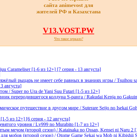
сайта animevost для
жителей РФ и Казахстана
V13.VOST.PW
Что такое зеркало?
 Carameliser [1-6 из 12+] [7 серия - 13 августа]
]
лый рыцарь не имеет себе равных в знаниях игры / Tsuihou saret
13 августа]
м / Super no Ura de Yani Suu Futari [1-5 из 12+]
ик переродившегося колдуна S-ранга / Rakudai Kenja no Gakuin 
ическое путешествие в другом мире / Suterare Seijo no Isekai Goh
-5 из 12+] [6 серия - 12 августа]
вятого уровня / Lv999 no Murabito [1-7 из 12+]
м мечом (второй сезон) / Katainaka no Ossan, Kensei ni Naru 2 [1-
я мобов (второй сезон) / Otome Game Sekai wa Mob ni Kibishii Sek