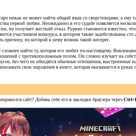
ро никак не может найти общий язык со сверстницами, а ему та
вства первой любви. Неожиданно в его судьбе появляется несколь
ии, но получает жесткий отказ. Рурико становится известно, что
вится участником конкурса, в котором также задействованы сто
ь причину, по которой к нему возник такой интерес.
 сложнее найти ту, которая его любит по-настоящему. Вовлекшис
ношений с противоположным полом. Он словно изучает на собств
угое, без чего не обходятся обычные отношения, выстроенные на
писывать свои ощущения в книге, которая оказывается в руках 
онравился сайт? Добавь себе его в закладки браузера через
Ctrl+