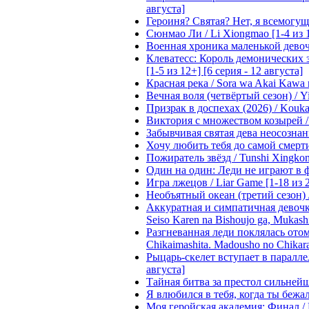
августа]
Героиня? Святая? Нет, я всемогущая
Сюнмао Ли / Li Xiongmao [1-4 из 
Военная хроника маленькой девочки 
Клеватесс: Король демонических зв
[1-5 из 12+] [6 серия - 12 августа]
Красная река / Sora wa Akai Kawa n
Вечная воля (четвёртый сезон) / Yi
Призрак в доспехах (2026) / Koukak
Виктория с множеством козырей / T
Забывчивая святая дева неосознанн
Хочу любить тебя до самой смерти 
Пожиратель звёзд / Tunshi Xingkon
Один на один: Леди не играют в фа
Игра лжецов / Liar Game [1-18 из 
Необъятный океан (третий сезон) / 
Аккуратная и симпатичная девочка
Seiso Karen na Bishoujo ga, Mukash
Разгневанная леди поклялась отом
Chikaimashita. Madousho no Chikara
Рыцарь-скелет вступает в параллель
августа]
Тайная битва за престол сильнейшег
Я влюбился в тебя, когда ты бежала
Моя геройская академия: Финал / B