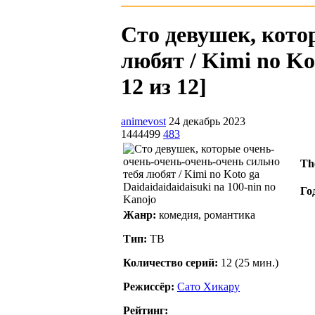
Сто девушек, кото
любят / Kimi no Kot
12 из 12]
animevost
24 декабрь 2023
1444499
483
The
Го
Жанр:
комедия, романтика
Тип:
ТВ
Количество серий:
12 (25 мин.)
Режиссёр:
Сато Хикару
Рейтинг: