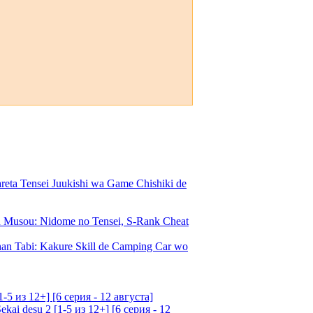
a Tensei Juukishi wa Game Chishiki de
Musou: Nidome no Tensei, S-Rank Cheat
an Tabi: Kakure Skill de Camping Car wo
5 из 12+] [6 серия - 12 августа]
ai desu 2 [1-5 из 12+] [6 серия - 12