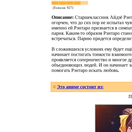
(Голосов:
927
)
Описание:
Старшеклассник Айдзё Рэнта
огорчен, что до сих пор не испытал чу
именно ей Рэнтаро признается в симпат
парня. Каким-то образом Рэнтаро стано
встречаться. Парню придется определит
В сложившихся условиях ему будет ещё
начинает постигать тонкости взаимоот
проявляется соперничество и многое др
объединяющих людей. И он начинает за
помогать Рэнтаро искать любовь.
Это аниме состоит из:
П