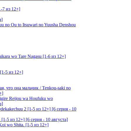
1-7 из 12+]
а]
u no Ou to Itsuwari no Yuusha Denshou
kara wo Tare Nagasu [1-6 из 12+]
[1-5 из 12+]
, что она мальчик / Tenkou-saki no
+]
gire Reijou wa Houfuku wo
а]
ekakechuu 2 [1-5 из 12+] [6 серия - 10
1-5 из 12+] [6 серия - 10 августа]
oi wo Shita. [1-5 из 12+]