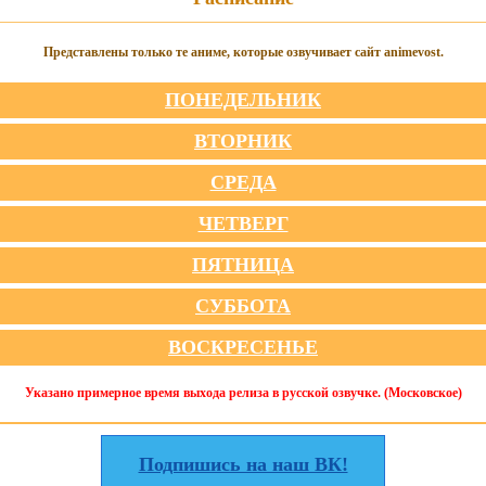
Представлены только те аниме, которые озвучивает сайт animevost.
ПОНЕДЕЛЬНИК
ВТОРНИК
СРЕДА
ЧЕТВЕРГ
ПЯТНИЦА
СУББОТА
ВОСКРЕСЕНЬЕ
Указано примерное время выхода релиза в русской озвучке. (Московское)
Подпишись на наш ВК!