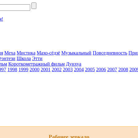
я!
ия
Меха
Мистика
Махо-сёдзё
Музыкальный
Повседневность
При
Фэнтези
Школа
Этти
льм
Короткометражный фильм
Дунхуа
997
1998
1999
2000
2001
2002
2003
2004
2005
2006
2007
2008
200
Рабочее зеркало