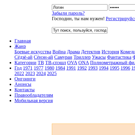
Забыли пароль?
Господин, ты нам нужен!
Регистрируйс
Главная
Жанр
Боевые искусства
Война
Драма
Детектив
История
Комед
Сёдзё-ай
Сёнэн-ай
Самураи
Триллер
Ужасы
Фантастика
Категории
ТВ
ТВ-спэшл
OVA
ONA
Полнометражный фи
Год
1971
1977
1980
1984
1991
1992
1993
1994
1995
1996
1
2022
2023
2024
2025
Онгоинги
Анонсы
Контакты
Правообладателям
Мобильная версия