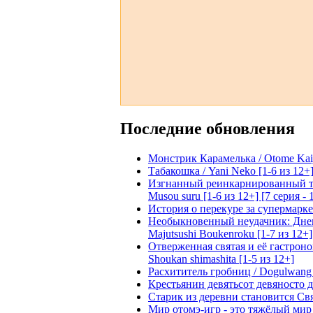
Последние обновления
Монстрик Карамелька / Otome Kaijuu
Табакошка / Yani Neko [1-6 из 12+
Изгнанный реинкарнированный тяжё
Musou suru [1-6 из 12+] [7 серия - 
История о перекуре за супермаркето
Необыкновенный неудачник: Дневн
Majutsushi Boukenroku [1-7 из 12+]
Отверженная святая и её гастроном
Shoukan shimashita [1-5 из 12+]
Расхититель гробниц / Dogulwang [1
Крестьянин девятьсот девяносто де
Старик из деревни становится Святы
Мир отомэ-игр - это тяжёлый мир дл