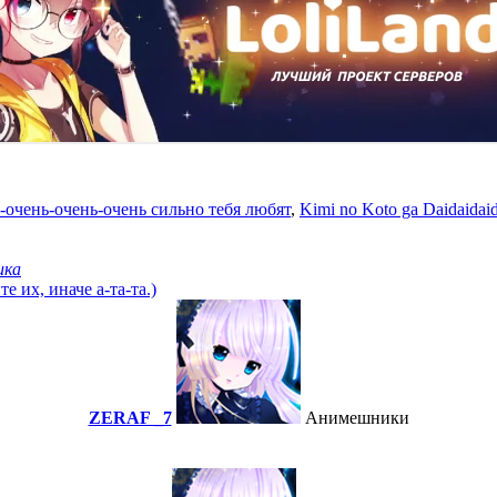
-очень-очень-очень сильно тебя любят
,
Kimi no Koto ga Daidaidaid
ика
 их, иначе а-та-та.)
ZERAF _7
Анимешники