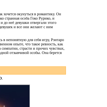
к хочется окунуться в романтику. Он
ко странная особа Гоко Рурико, и
 и до неё девушки отвергали этого
 девушек и все они желают с ним
ь в непонятную для себя игру, Рэнтаро
енном опыте, что такое ревность, как
 симпатии, страсти и прочих чувствах,
одной отзывчивой особы. Она берется
D
.