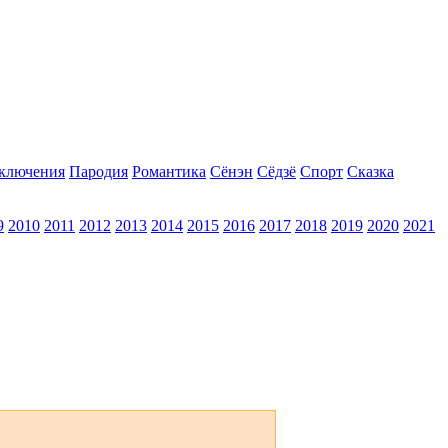
ключения
Пародия
Романтика
Сёнэн
Сёдзё
Спорт
Сказка
9
2010
2011
2012
2013
2014
2015
2016
2017
2018
2019
2020
2021