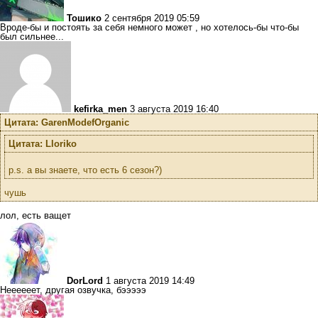
Тошико
2 сентября 2019 05:59
Вроде-бы и постоять за себя немного может , но хотелось-бы что-бы
был сильнее...
kefirka_men
3 августа 2019 16:40
Цитата: GarenModefOrganic
Цитата: Lloriko
p.s. а вы знаете, что есть 6 сезон?)
чушь
лол, есть ващет
DorLord
1 августа 2019 14:49
Неееееет, другая озвучка, бэээээ