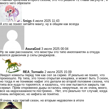
много чего обрезали
Snigs
4 июля 2025 11:43
А кто не понял читайте мангу, ну в общем как всегда
AsuraGod
3 июля 2025 00:04
Ну ок нам рассказали, что монстры это типо инопланетян а откуда
взялся дракончик р силы ренджеров..
REA_Tornado
2 июля 2025 15:09
Увидел коменты перед тем как сел за серию. И реально не понял, что
произошло. Ну типа, это точно открытая концовка, и может быть 3 сезон,
но тогда я не понимаю нафиг это делали во второй половине сезона, что
типа все куда-то торопятся, и казалось, что они пытаются закрыть так
сериал. Прям откровенно дыры остались некрупные, но их очень много,
все на недосказанности построено... Нет, это реально тот случай, когда
очень интересно, но нифига не понятно.
Я очень жду третий сезон, но вторым недоволен в итоге