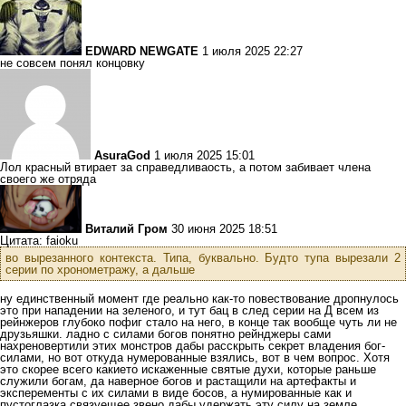
EDWARD NEWGATE
1 июля 2025 22:27
не совсем понял концовку
AsuraGod
1 июля 2025 15:01
Лол красный втирает за справедливаость, а потом забивает члена
своего же отряда
Виталий Гром
30 июня 2025 18:51
Цитата: faioku
во вырезанного контекста. Типа, буквально. Будто тупа вырезали 2
серии по хронометражу, а дальше
ну единственный момент где реально как-то повествование дропнулось
это при нападении на зеленого, и тут бац в след серии на Д всем из
рейнжеров глубоко пофиг стало на него, в конце так вообще чуть ли не
друзьяшки. ладно с силами богов понятно рейнджеры сами
нахреновертили этих монстров дабы расскрыть секрет владения бог-
силами, но вот откуда нумерованные взялись, вот в чем вопрос. Хотя
это скорее всего какието искаженные святые духи, которые раньше
служили богам, да наверное богов и растащили на артефакты и
эксперементы с их силами в виде босов, а нумированные как и
пустоглазка связуещее звено дабы удержать эту силу на земле.