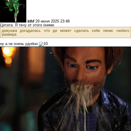
kthf
29 июня 2025 23:48
Цитата: Я течу от этого ониме
девушка догадалась что ди может сделать себе пенис любого
размера
ну а че очень удобно