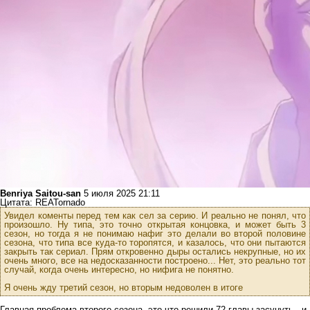
Benriya Saitou-san
5 июля 2025 21:11
Цитата: REATornado
Увидел коменты перед тем как сел за серию. И реально не понял, что
произошло. Ну типа, это точно открытая концовка, и может быть 3
сезон, но тогда я не понимаю нафиг это делали во второй половине
сезона, что типа все куда-то торопятся, и казалось, что они пытаются
закрыть так сериал. Прям откровенно дыры остались некрупные, но их
очень много, все на недосказанности построено... Нет, это реально тот
случай, когда очень интересно, но нифига не понятно.
Я очень жду третий сезон, но вторым недоволен в итоге
Главная проблема второго сезона, это что решили 72 главы засунуть , и