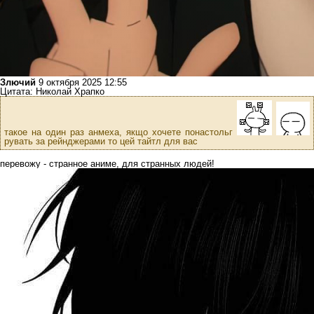
Злючий
9 октября 2025 12:55
Цитата: Николай Храпко
такое на один раз анмеха, якщо хочете понастольг
рувать за рейнджерами то цей тайтл для вас
перевожу - странное аниме, для странных людей!