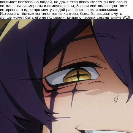
понимает постепенно людей, но даже став попечителем он все равно
остался высокомерным и самоувереным, боевая составляющая тоже
интересна, а идея про мечту людей расширить земли напоминает
Историю с тёмным континентов из хантера, была бы рисовать чуть
лучше может быть его не поливали грязью с первых секунд аниме 9/10