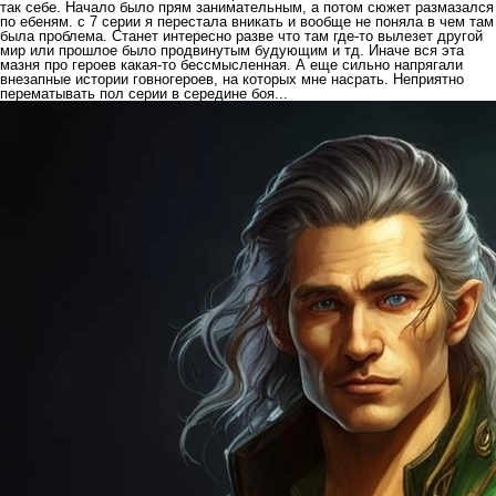
так себе. Начало было прям занимательным, а потом сюжет размазался
по ебеням. с 7 серии я перестала вникать и вообще не поняла в чем там
была проблема. Станет интересно разве что там где-то вылезет другой
мир или прошлое было продвинутым будующим и тд. Иначе вся эта
мазня про героев какая-то бессмысленная. А еще сильно напрягали
внезапные истории говногероев, на которых мне насрать. Неприятно
перематывать пол серии в середине боя...