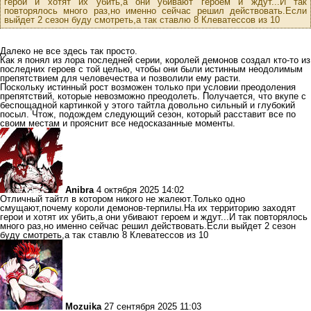
герои и хотят их убить,а они убивают героем и ждут...И так
повторялось много раз,но именно сейчас решил действовать.Если
выйдет 2 сезон буду смотреть,а так ставлю 8 Клеватессов из 10
Далеко не все здесь так просто.
Как я понял из лора последней серии, королей демонов создал кто-то из
последних героев с той целью, чтобы они были истинным неодолимым
препятствием для человечества и позволили ему расти.
Поскольку истинный рост возможен только при условии преодоления
препятствий, которые невозможно преодолеть. Получается, что вкупе с
беспощадной картинкой у этого тайтла довольно сильный и глубокий
посыл. Чтож, подождем следующий сезон, который расставит все по
своим местам и прояснит все недосказанные моменты.
Anibra
4 октября 2025 14:02
Отличный тайтл в котором никого не жалеют.Только одно
смущают,почему короли демонов-терпилы.На их территорию заходят
герои и хотят их убить,а они убивают героем и ждут...И так повторялось
много раз,но именно сейчас решил действовать.Если выйдет 2 сезон
буду смотреть,а так ставлю 8 Клеватессов из 10
Mozuika
27 сентября 2025 11:03