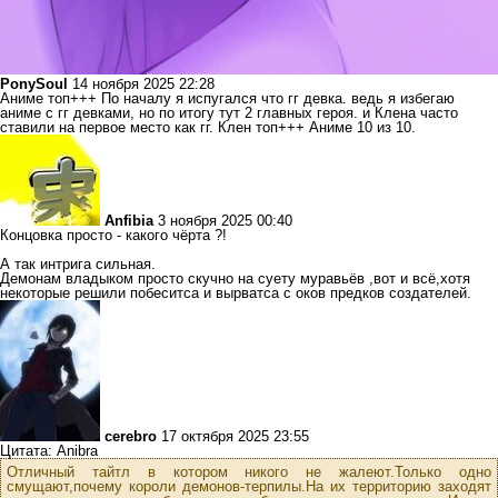
PonySoul
14 ноября 2025 22:28
Аниме топ+++ По началу я испугался что гг девка. ведь я избегаю
аниме с гг девками, но по итогу тут 2 главных героя. и Клена часто
ставили на первое место как гг. Клен топ+++ Аниме 10 из 10.
Anfibia
3 ноября 2025 00:40
Концовка просто - какого чёрта ?!
А так интрига сильная.
Демонам владыком просто скучно на суету муравьёв ,вот и всё,хотя
некоторые решили побеситса и вырватса с оков предков создателей.
cerebro
17 октября 2025 23:55
Цитата: Anibra
Отличный тайтл в котором никого не жалеют.Только одно
смущают,почему короли демонов-терпилы.На их территорию заходят