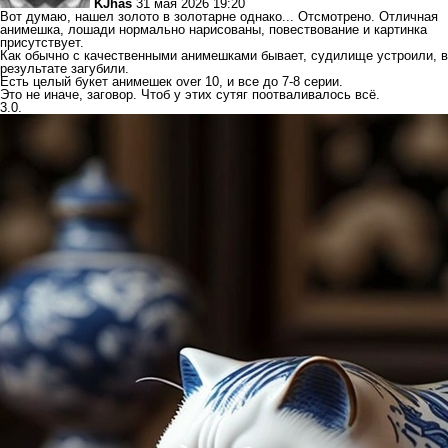
KJhas
31 мая 2026 19:20
Вот думаю, нашел золото в золотарне однако... Отсмотрено. Отличная
анимешка, лошади нормально нарисованы, повествование и картинка
присутствует.
Как обычно с качественными анимешками бывает, судилище устроили, в
результате загубили.
Есть целый букет анимешек over 10, и все до 7-8 серии.
Это не иначе, заговор. Чтоб у этих сутяг поотваливалось всё.
3.0.