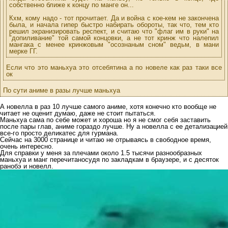
собственно ближе к концу по манге он...
Кхм, кому надо - тот прочитает. Да и война с кое-кем не закончена
была, и начала гипер быстро набирать обороты, так что, тем кто
решил экранизировать респект, и считаю что "флаг им в руки" на
"допиливание" той самой концовки, а не тот кринж что налепил
мангака с менее кринжовым "осознаным сном" ведьм, в мани
мерке ГГ.
Если что это маньхуа это отсебятина а по новеле как раз таки все
ок
По сути аниме в разы лучше маньхуа
А новелла в раз 10 лучше самого аниме, хотя конечно кто вообще не
читает не оценит думаю, даже не стоит пытаться.
Маньхуа сама по себе может и хороша но я не смог себя заставить
после пары глав, аниме гораздо лучше. Ну а новелла с ее детализацией
все-го просто деликатес для гурмана.
Сейчас на 3000 странице и читаю не отрываясь в свободное время,
очень интересно.
Для справки у меня за плечами около 1.5 тысячи разнообразных
маньхуа и манг перечитаносудя по закладкам в браузере, и с десяток
ранобэ и новелл.