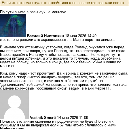
Если что это маньхуа это отсебятина а по новеле как раз таки все ок
По сути аниме в разы лучше маньхуа
Василий Ичетовкин
18 мая 2026 14:49
жесть, они решили это экранизировать... Манга норм, но аниме...
В начале уже отсебятину устроили, когда Роланд очухался уже перед
вынесением приговора, ну как Роланд, тот кто переродился, а не когда
Баров пришёл к Роланду чтобы позвать на казнь... Но история тут в
целом пи*дец ах*енная, и это пожалуй то тслучай, когда отсебятина
будет на пользу, но только в конце, где собственно ближе к концу по
манге он...
Кхм, кому надо - тот прочитает. Да и война с кое-кем не закончена была,
и начала гипер быстро набирать обороты, так что, тем кто решил
экранизировать респект, и считаю что "флаг им в руки" на
"допиливание" той самой концовки, а не тот кринж что налепил мангака
с менее кринжовым "осознаным сном" ведьм, в мани мерке ГГ.
Vestnik-Smerti
14 мая 2026 11:09
Полагаю это аниме окончена и продолжения не будет.Но это и к
лучшему я бы не выдержал если бы там что-то случилось с ними
Информация