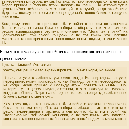
вынесением приговора, ну как Роланд, тот кто переродился, а не когда
Баров пришёл к Роланду чтобы позвать на казнь... Но история тут в
целом пи*дец ах*енная, и это пожалуй то тслучай, когда отсебятина
будет на пользу, но только в конце, где собственно ближе к концу по
манге он...
Кхм, кому надо - тот прочитает. Да и война с кое-кем не закончена
была, и начала гипер быстро набирать обороты, так что, тем кто
решил экранизировать респект, и считаю что "флаг им в руки" на
"допиливание" той самой концовки, а не тот кринж что налепил
мангака с менее кринжовым "осознаным сном" ведьм, в мани мерке
ГГ.
Если что это маньхуа это отсебятина а по новеле как раз таки все ок
Цитата: Ricford
Цитата: Василий Ичетовкин
жесть, они решили это экранизировать... Манга норм, но аниме...
В начале уже отсебятину устроили, когда Роланд очухался уже
перед вынесением приговора, ну как Роланд, тот кто переродился, а
не когда Баров пришёл к Роланду чтобы позвать на казнь... Но
история тут в целом пи*дец ах*енная, и это пожалуй то тслучай,
когда отсебятина будет на пользу, но только в конце, где собственно
ближе к концу по манге он...
Кхм, кому надо - тот прочитает. Да и война с кое-кем не закончена
была, и начала гипер быстро набирать обороты, так что, тем кто
решил экранизировать респект, и считаю что "флаг им в руки" на
"допиливание" той самой концовки, а не тот кринж что налепил
мангака с менее кринжовым "осознаным сном" ведьм, в мани мерке
ГГ.