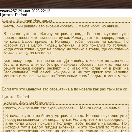
zwer4257
29 мая 2026 22:12
Цитата: Ricford
Цитата: Василий Ичетовкин
жесть, они решили это экранизировать... Манга норм, но аниме...
В начале уже отсебятину устроили, когда Роланд очухался уже
перед вынесением приговора, ну как Роланд, тот кто переродился, а
не когда Баров пришёл к Роланду чтобы позвать на казнь... Но
история тут в целом пи*дец ах*енная, и это пожалуй то тслучай,
когда отсебятина будет на пользу, но только в конце, где собственно
ближе к концу по манге он...
Кхм, кому надо - тот прочитает. Да и война с кое-кем не закончена
была, и начала гипер быстро набирать обороты, так что, тем кто
решил экранизировать респект, и считаю что "флаг им в руки" на
"допиливание" той самой концовки, а не тот кринж что налепил
мангака с менее кринжовым "осознаным сном" ведьм, в мани мерке
ГГ.
Если что это маньхуа это отсебятина а по новеле как раз таки все ок
Цитата: Ricford
Цитата: Василий Ичетовкин
жесть, они решили это экранизировать... Манга норм, но аниме...
В начале уже отсебятину устроили, когда Роланд очухался уже
перед вынесением приговора, ну как Роланд, тот кто переродился,
а не когда Баров пришёл к Роланду чтобы позвать на казнь... Но
история тут в целом пи*дец ах*енная, и это пожалуй то тслучай,
когда отсебятина будет на пользу, но только в конце, где