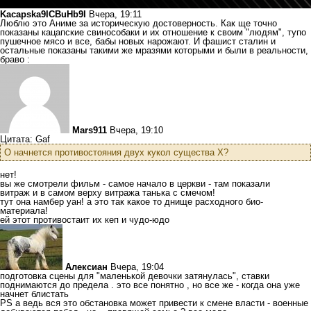
Kacapska9ICBuHb9I
Вчера, 19:11
Люблю это Аниме за историческую достоверность. Как ще точно
показаны кацапские свинособаки и их отношение к своим "людям", тупо
пушечное мясо и все, бабы новых нарожают. И фашист сталин и
остальные показаны такими же мразями которыми и были в реальности,
браво :
Mars911
Вчера, 19:10
Цитата: Gaf
О начнется противостояния двух кукол существа Х?
нет!
вы же смотрели фильм - самое начало в церкви - там показали
витраж и в самом верху витража танька с смечом!
тут она намбер уан! а это так какое то днище расходного био-
материала!
ей этот противостаит их кеп и чудо-юдо
Алексиан
Вчера, 19:04
подготовка сцены для "маленькой девочки затянулась", ставки
поднимаются до предела . это все понятно , но все же - когда она уже
начнет блистать
PS а ведь вся это обстановка может привести к смене власти - военные