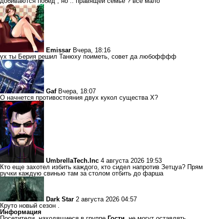
добиваются побед , но .. правящей семье ? все мало
Emissar
Вчера, 18:16
ух ты Берия решил Танюху поиметь, совет да любофффф
Gaf
Вчера, 18:07
О начнется противостояния двух кукол существа Х?
UmbrellaTech.Inc
4 августа 2026 19:53
Кто еще захотел избить каждого, кто сидел напротив Зетцуа? Прям
ручки каждую свинью там за столом отбить до фарша
Dark Star
2 августа 2026 04:57
Круто новый сезон .
Информация
Посетители, находящиеся в группе
Гости
, не могут оставлять