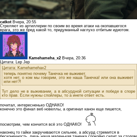
catkot
Вчера, 20:55
Стреляют из артиллерии по своим во время атаки на окопавшегося
врага, это же бред какой то, придуманный наглухо отбитым идиотом.
Kamehameha_x2
Вчера, 20:36
Цитата: Lep Jep
Цитата: Kamehamehax2
теперь понятно почему Танечка не выживет.
хотя нет, о ком мы говорим, это же наша Танечка! или она выживет
или нет?!
Тут дело не в выживании, а в абсурдной ситуации и победе в споре
кто прав. Если нужны спойлеры, то а инете ответ есть.
почитал, интересненько ОДНАКО!
конечно это финал веб новеллы, а оригинал канон еще пишется,
посмотрим, чем кончится всё это ОДНАКО!
наконец то гайки закручиваются сильнее, а абсурд стремится в
бесконечность. лишь наша маленькая танечка спокойно сидит за столом