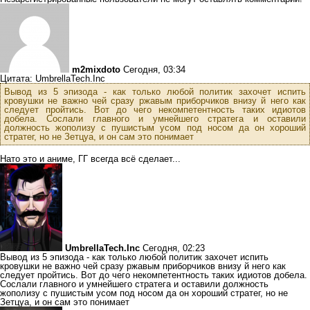
m2mixdoto
Сегодня, 03:34
Цитата: UmbrellaTech.Inc
Вывод из 5 эпизода - как только любой политик захочет испить
кровушки не важно чей сразу ржавым приборчиков внизу й него как
следует пройтись. Вот до чего некомпетентность таких идиотов
добела. Сослали главного и умнейшего стратега и оставили
должность жополизу с пушистым усом под носом да он хороший
стратег, но не Зетцуа, и он сам это понимает
Нато это и аниме, ГГ всегда всё сделает...
UmbrellaTech.Inc
Сегодня, 02:23
Вывод из 5 эпизода - как только любой политик захочет испить
кровушки не важно чей сразу ржавым приборчиков внизу й него как
следует пройтись. Вот до чего некомпетентность таких идиотов добела.
Сослали главного и умнейшего стратега и оставили должность
жополизу с пушистым усом под носом да он хороший стратег, но не
Зетцуа, и он сам это понимает