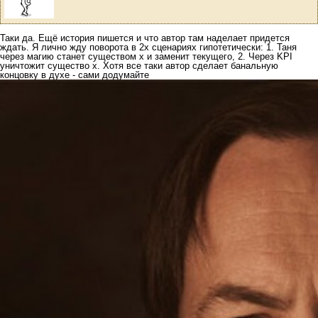
Таки да. Ещё история пишется и что автор там наделает придется
ждать. Я лично жду поворота в 2х сценариях гипотетически: 1. Таня
через магию станет существом х и заменит текущего, 2. Через KPI
уничтожит существо х. Хотя все таки автор сделает банальную
концовку в духе - сами додумайте