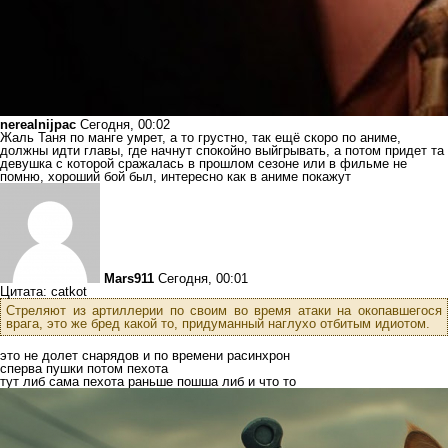
nerealnijpac
Сегодня, 00:02
Жаль Таня по манге умрет, а то грустно, так ещё скоро по аниме,
должны идти главы, где начнут спокойно выйгрывать, а потом придет та
девушка с которой сражалась в прошлом сезоне или в фильме не
помню, хороший бой был, интересно как в аниме покажут
Mars911
Сегодня, 00:01
Цитата: catkot
Стреляют из артиллерии по своим во время атаки на окопавшегося
врага, это же бред какой то, придуманный наглухо отбитым идиотом.
это не долет снарядов и по времени расинхрон
сперва пушки потом пехота
тут либ сама пехота раньше пошша либ и что то