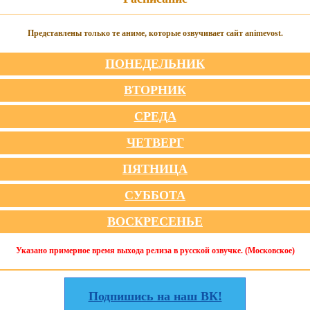
Представлены только те аниме, которые озвучивает сайт animevost.
ПОНЕДЕЛЬНИК
ВТОРНИК
СРЕДА
ЧЕТВЕРГ
ПЯТНИЦА
СУББОТА
ВОСКРЕСЕНЬЕ
Указано примерное время выхода релиза в русской озвучке. (Московское)
Подпишись на наш ВК!