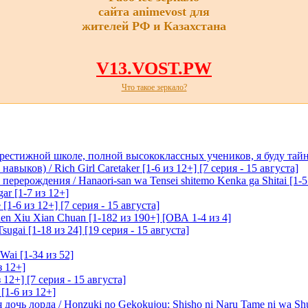
сайта animevost для
жителей РФ и Казахстана
V13.VOST.PW
Что такое зеркало?
престижной школе, полной высококлассных учеников, я буду тайн
ыков) / Rich Girl Caretaker [1-6 из 12+] [7 серия - 15 августа]
перерождения / Hanaori-san wa Tensei shitemo Kenka ga Shitai [1-5
ar [1-7 из 12+]
1-6 из 12+] [7 серия - 15 августа]
n Xiu Xian Chuan [1-182 из 190+] [ОВА 1-4 из 4]
ugai [1-18 из 24] [19 серия - 15 августа]
Wai [1-34 из 52]
з 12+]
 12+] [7 серия - 15 августа]
[1-6 из 12+]
очь лорда / Honzuki no Gekokujou: Shisho ni Naru Tame ni wa Sh