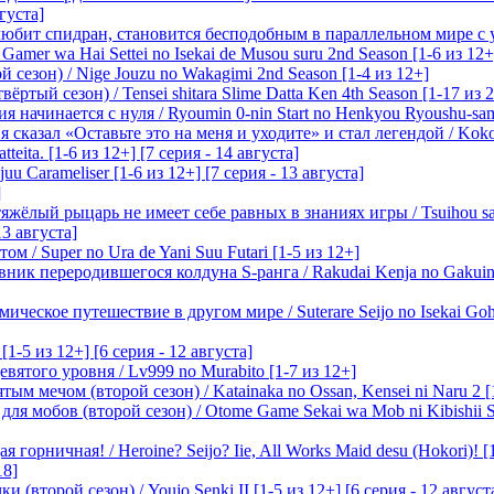
вгуста]
любит спидран, становится бесподобным в параллельном мире с
 Gamer wa Hai Settei no Isekai de Musou suru 2nd Season [1-6 из 12+
 сезон) / Nige Jouzu no Wakagimi 2nd Season [1-4 из 12+]
ртый сезон) / Tensei shitara Slime Datta Ken 4th Season [1-17 из 2
начинается с нуля / Ryoumin 0-nin Start no Henkyou Ryoushu-sama 
 сказал «Оставьте это на меня и уходите» и стал легендой / Koko wa
tteita. [1-6 из 12+] [7 серия - 14 августа]
 Carameliser [1-6 из 12+] [7 серия - 13 августа]
]
лый рыцарь не имеет себе равных в знаниях игры / Tsuihou saret
13 августа]
м / Super no Ura de Yani Suu Futari [1-5 из 12+]
ик переродившегося колдуна S-ранга / Rakudai Kenja no Gakuin 
ическое путешествие в другом мире / Suterare Seijo no Isekai Goh
-5 из 12+] [6 серия - 12 августа]
вятого уровня / Lv999 no Murabito [1-7 из 12+]
м мечом (второй сезон) / Katainaka no Ossan, Kensei ni Naru 2 [1-
я мобов (второй сезон) / Otome Game Sekai wa Mob ni Kibishii Sek
 горничная! / Heroine? Seijo? Iie, All Works Maid desu (Hokori)! [
18]
(второй сезон) / Youjo Senki II [1-5 из 12+] [6 серия - 12 август