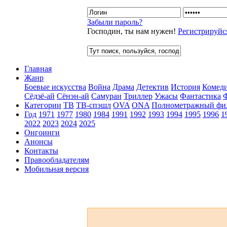
Забыли пароль?
Господин, ты нам нужен!
Регистрируйс
Главная
Жанр
Боевые искусства
Война
Драма
Детектив
История
Комед
Сёдзё-ай
Сёнэн-ай
Самураи
Триллер
Ужасы
Фантастика
Категории
ТВ
ТВ-спэшл
OVA
ONA
Полнометражный фи
Год
1971
1977
1980
1984
1991
1992
1993
1994
1995
1996
1
2022
2023
2024
2025
Онгоинги
Анонсы
Контакты
Правообладателям
Мобильная версия