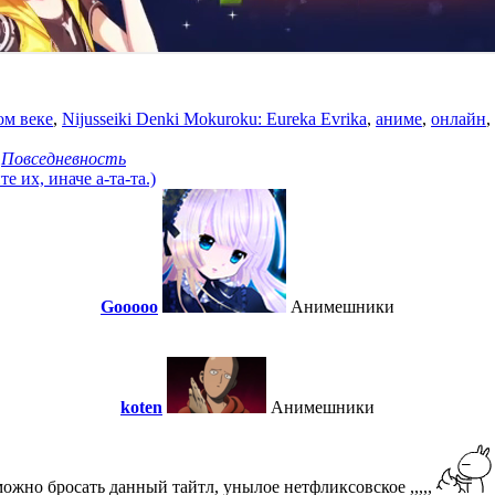
ом веке
,
Nijusseiki Denki Mokuroku: Eureka Evrika
,
аниме
,
онлайн
,
,
Повседневность
 их, иначе а-та-та.)
Gooooo
Анимешники
koten
Анимешники
можно бросать данный тайтл, унылое нетфликсовское ,,,,,