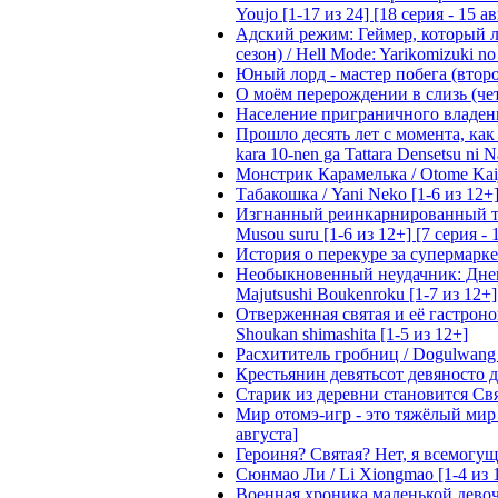
Youjo [1-17 из 24] [18 серия - 15 а
Адский режим: Геймер, который 
сезон) / Hell Mode: Yarikomizuki no
Юный лорд - мастер побега (второй
О моём перерождении в слизь (четвё
Население приграничного владения 
Прошло десять лет с момента, как я
kara 10-nen ga Tattara Densetsu ni Na
Монстрик Карамелька / Otome Kaijuu
Табакошка / Yani Neko [1-6 из 12+
Изгнанный реинкарнированный тяжё
Musou suru [1-6 из 12+] [7 серия - 
История о перекуре за супермаркето
Необыкновенный неудачник: Дневн
Majutsushi Boukenroku [1-7 из 12+]
Отверженная святая и её гастроном
Shoukan shimashita [1-5 из 12+]
Расхититель гробниц / Dogulwang [1
Крестьянин девятьсот девяносто де
Старик из деревни становится Святы
Мир отомэ-игр - это тяжёлый мир дл
августа]
Героиня? Святая? Нет, я всемогущая
Сюнмао Ли / Li Xiongmao [1-4 из 
Военная хроника маленькой девочки 