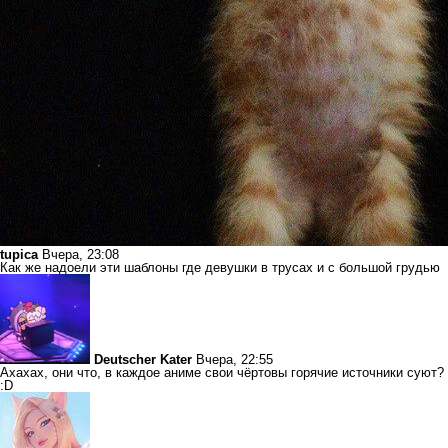
tupica
Вчера, 23:08
Как же надоели эти шаблоны где девушки в трусах и с большой грудью
Deutscher Kater
Вчера, 22:55
Ахахах, они что, в каждое аниме свои чёртовы горячие источники суют?
:D