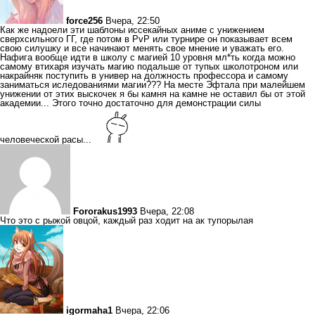
force256
Вчера, 22:50
Как же надоели эти шаблоны иссекайных аниме с унижением
сверхсильного ГГ, где потом в PvP или турнире он показывает всем
свою силушку и все начинают менять свое мнение и уважать его.
Нафига вообще идти в школу с магией 10 уровня мл*ть когда можно
самому втихаря изучать магию подальше от тупых школотроном или
накрайняк поступить в универ на должность профессора и самому
заниматься иследованиями магии??? На месте Эфтала при малейшем
унижении от этих выскочек я бы камня на камне не оставил бы от этой
академии... Этого точно достаточно для демонстрации силы
человеческой расы...
Fororakus1993
Вчера, 22:08
Что это с рыжой овцой, каждый раз ходит на ак тупорылая
igormaha1
Вчера, 22:06