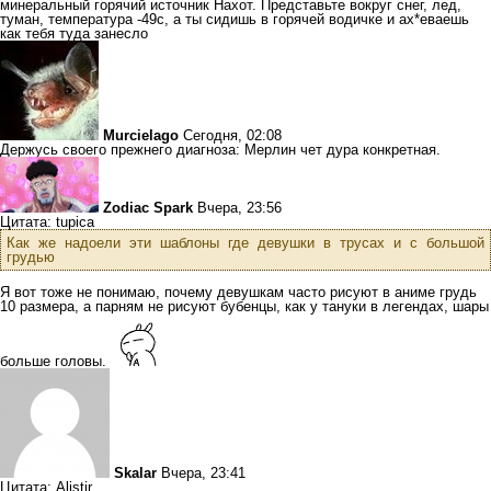
минеральный горячий источник Нахот. Представьте вокруг снег, лед,
туман, температура -49с, а ты сидишь в горячей водичке и ах*еваешь
как тебя туда занесло
Murcielago
Сегодня, 02:08
Держусь своего прежнего диагноза: Мерлин чет дура конкретная.
Zodiac Spark
Вчера, 23:56
Цитата: tupica
Как же надоели эти шаблоны где девушки в трусах и с большой
грудью
Я вот тоже не понимаю, почему девушкам часто рисуют в аниме грудь
10 размера, а парням не рисуют бубенцы, как у тануки в легендах, шары
больше головы.
Skalar
Вчера, 23:41
Цитата: Alistir