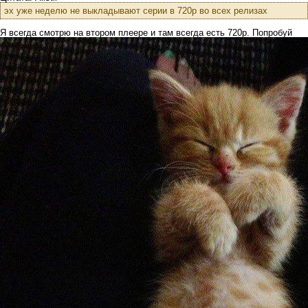
эх уже неделю не выкладывают серии в 720р во всех релизах
Я всегда смотрю на втором плеере и там всегда есть 720р. Попробуй