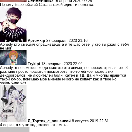
CERBERoNIO
15 апреля 2020 09:24
Почему Европейский Сатана такой идиот и неженка.
Артемxip
27 февраля 2020 21:16
Aonedy кто смешил спрашиваешь а я те шас отвечу кто ты ржал с тебя
не мог
Trykipi
18 февраля 2020 22:02
Aonedy, я не смеюсь когда смотрю это аниме, но пересматриваю его 3
раз, мне просто нравится посмотреть что-то лёгкое после этих
дендрограмов, не любителей боли, хатен и ТД. Да и многим нравится
такой юмор, понимаю мое мнение никого не копает как и твое но,
забомбило чёт...
Я_Тортик_с_вишенкой
8 августа 2019 22:31
4 серия, а я уже задыхаюсь от смеха