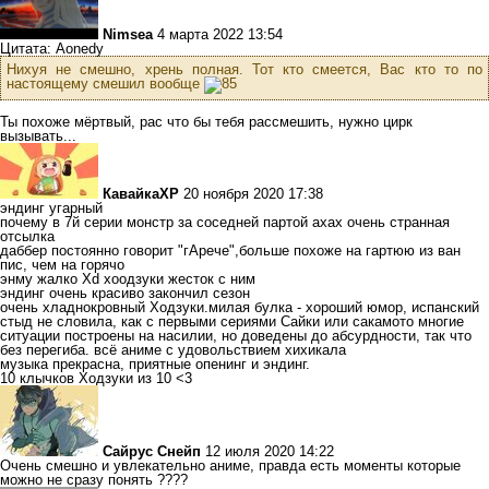
Nimsea
4 марта 2022 13:54
Цитата: Aonedy
Нихуя не смешно, хрень полная. Тот кто смеется, Вас кто то по
настоящему смешил вообще
Ты похоже мёртвый, рас что бы тебя рассмешить, нужно цирк
вызывать...
КавайкаXP
20 ноября 2020 17:38
эндинг угарный
почему в 7й серии монстр за соседней партой ахах очень странная
отсылка
даббер постоянно говорит "гАрече",больше похоже на гартюю из ван
пис, чем на горячо
энму жалко Xd хоодзуки жесток с ним
эндинг очень красиво закончил сезон
очень хладнокровный Ходзуки.милая булка - хороший юмор, испанский
стыд не словила, как с первыми сериями Сайки или сакамото многие
ситуации построены на насилии, но доведены до абсурдности, так что
без перегиба. всё аниме с удовольствием хихикала
музыка прекрасна, приятные опенинг и эндинг.
10 клычков Ходзуки из 10 <3
Сайрус Снейп
12 июля 2020 14:22
Очень смешно и увлекательно аниме, правда есть моменты которые
можно не сразу понять ????