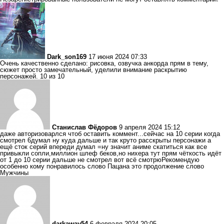
Dark_son169
17 июня 2024 07:33
Очень качественно сделано: рисовка, озвучка анкорда прям в тему,
сюжет просто замечательный, уделили внимание раскрытию
персонажей. 10 из 10
Станислав Фёдоров
9 апреля 2024 15:12
даже авторизоварлся чтоб оставить коммент...сейчас на 10 серии когда
смотрел 6думал ну куда дальше и так круто расскрыты персонажи а
ещё сток серий впереди думал =ну значит аниме скатиться как все
привыкли сопли,миллион шлеф беков,но нихера тут прям чёткость идёт
от 1 до 10 серии дальше не смотрел вот всё смотрюРекомендую
особенно кому понравилось слово Пацана это продолжение слово
Мужчины
darkaway54
6 февраля 2024 20:05