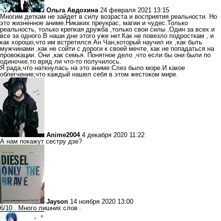
Ольга Авдохина
24 февраля 2021 13:15
Многим деткам не зайдет в силу возраста и восприятия реальности. Но
это жизненное аниме.Никаких преукрас, магии и чудес.Только
реальность, только крепкая дружба ,только свои силы .Один за всех и
все за одного.В наши дни этого уже нет.Как не повезло подросткам , и
как хорошо,что им встретился Ан Чан,который научил их ,как быть
мужчинами ,как не сойти с дороги к своей мечте, как не попадаться на
провокации. Они ,как семья. Понятное дело ,что если бы они были по
одиночке,то вряд ли что-то получилось.
Я рада,что наткнулась на это аниме.Слез было море.И какое
облегчение,что каждый нашел себя в этом жестоком мире.
Anime2004
4 декабря 2020 11:22
А нам покажут сестру дзе?
Jayson
14 ноября 2020 13:00
6/10 . Много лишних слов .