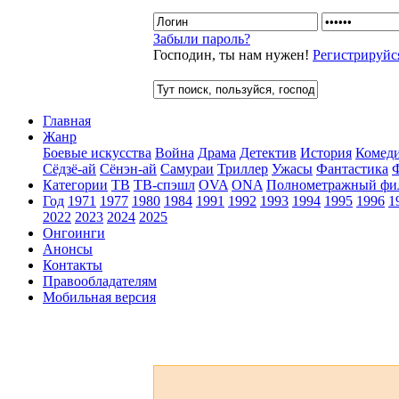
Забыли пароль?
Господин, ты нам нужен!
Регистрируйс
Главная
Жанр
Боевые искусства
Война
Драма
Детектив
История
Комед
Сёдзё-ай
Сёнэн-ай
Самураи
Триллер
Ужасы
Фантастика
Категории
ТВ
ТВ-спэшл
OVA
ONA
Полнометражный фи
Год
1971
1977
1980
1984
1991
1992
1993
1994
1995
1996
1
2022
2023
2024
2025
Онгоинги
Анонсы
Контакты
Правообладателям
Мобильная версия