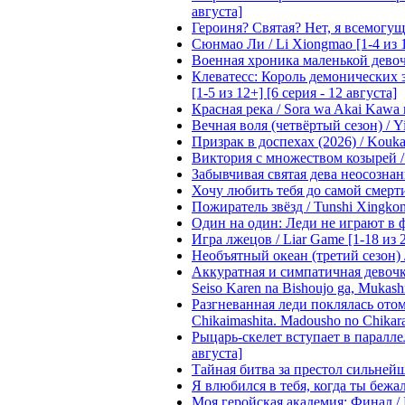
августа]
Героиня? Святая? Нет, я всемогущая
Сюнмао Ли / Li Xiongmao [1-4 из 
Военная хроника маленькой девочки 
Клеватесс: Король демонических зв
[1-5 из 12+] [6 серия - 12 августа]
Красная река / Sora wa Akai Kawa n
Вечная воля (четвёртый сезон) / Yi
Призрак в доспехах (2026) / Koukak
Виктория с множеством козырей / T
Забывчивая святая дева неосознанн
Хочу любить тебя до самой смерти 
Пожиратель звёзд / Tunshi Xingkon
Один на один: Леди не играют в фа
Игра лжецов / Liar Game [1-18 из 
Необъятный океан (третий сезон) / 
Аккуратная и симпатичная девочка
Seiso Karen na Bishoujo ga, Mukash
Разгневанная леди поклялась отом
Chikaimashita. Madousho no Chikara
Рыцарь-скелет вступает в параллель
августа]
Тайная битва за престол сильнейшег
Я влюбился в тебя, когда ты бежала
Моя геройская академия: Финал / B