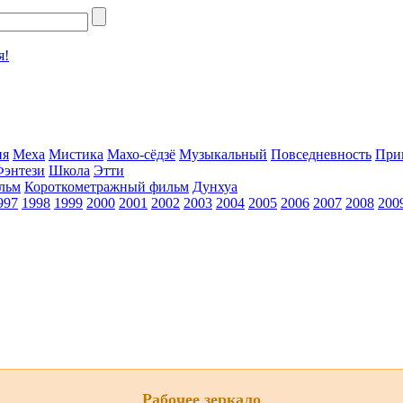
я!
ия
Меха
Мистика
Махо-сёдзё
Музыкальный
Повседневность
При
Фэнтези
Школа
Этти
льм
Короткометражный фильм
Дунхуа
997
1998
1999
2000
2001
2002
2003
2004
2005
2006
2007
2008
200
Рабочее зеркало