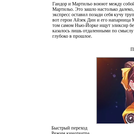
Гандор и Мартильо воюют между собой:
Мартильо. Это зашло настолько далеко
экспресс оставил позади себя кучу тру
вот герои Айзек Дин и его напарница 
том самом Нью-Йорке ищут эликсир бес
казалось лишь отдаленными по смыслу 
глубоко в прошлое.
П
Быстрый переход
Режим кинотеатра