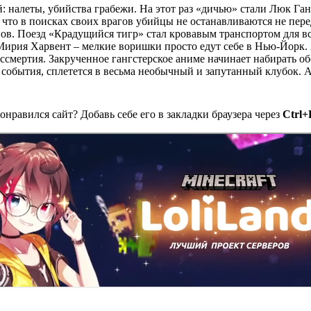
 налеты, убийства грабежи. На этот раз «дичью» стали Люк Га
, что в поисках своих врагов убийцы не останавливаются не пер
пов. Поезд «Крадущийся тигр» стал кровавым транспортом для вс
Мирия Харвент – мелкие воришки просто едут себе в Нью-Йорк. 
смертия. Закрученное гангстерское аниме начинает набирать обо
события, сплетется в весьма необычный и запутанный клубок. А
онравился сайт? Добавь себе его в закладки браузера через
Ctrl+