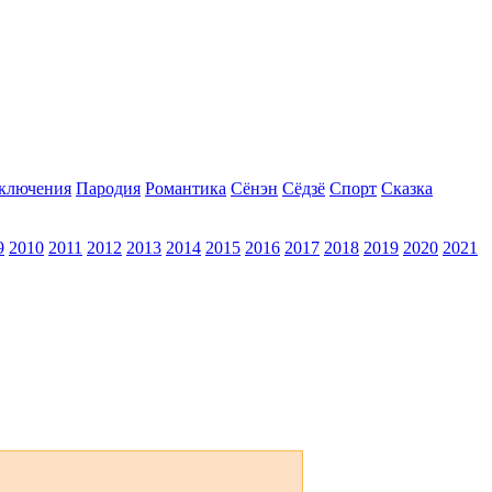
ключения
Пародия
Романтика
Сёнэн
Сёдзё
Спорт
Сказка
9
2010
2011
2012
2013
2014
2015
2016
2017
2018
2019
2020
2021