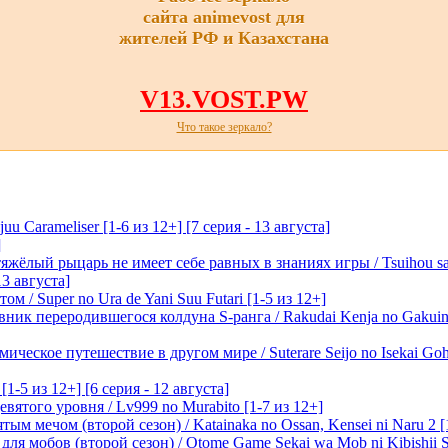
сайта animevost для
жителей РФ и Казахстана
V13.VOST.PW
Что такое зеркало?
 Carameliser [1-6 из 12+] [7 серия - 13 августа]
]
лый рыцарь не имеет себе равных в знаниях игры / Tsuihou saret
13 августа]
м / Super no Ura de Yani Suu Futari [1-5 из 12+]
ик переродившегося колдуна S-ранга / Rakudai Kenja no Gakuin 
ическое путешествие в другом мире / Suterare Seijo no Isekai Goh
-5 из 12+] [6 серия - 12 августа]
вятого уровня / Lv999 no Murabito [1-7 из 12+]
м мечом (второй сезон) / Katainaka no Ossan, Kensei ni Naru 2 [1-
я мобов (второй сезон) / Otome Game Sekai wa Mob ni Kibishii Sek