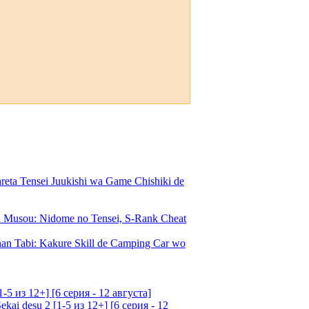
a Tensei Juukishi wa Game Chishiki de
Musou: Nidome no Tensei, S-Rank Cheat
an Tabi: Kakure Skill de Camping Car wo
5 из 12+] [6 серия - 12 августа]
ai desu 2 [1-5 из 12+] [6 серия - 12