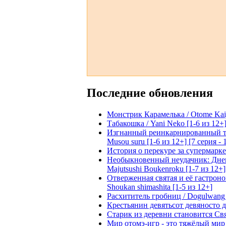
Последние обновления
Монстрик Карамелька / Otome Kaijuu
Табакошка / Yani Neko [1-6 из 12+
Изгнанный реинкарнированный тяжё
Musou suru [1-6 из 12+] [7 серия - 
История о перекуре за супермаркето
Необыкновенный неудачник: Дневн
Majutsushi Boukenroku [1-7 из 12+]
Отверженная святая и её гастроном
Shoukan shimashita [1-5 из 12+]
Расхититель гробниц / Dogulwang [1
Крестьянин девятьсот девяносто де
Старик из деревни становится Святы
Мир отомэ-игр - это тяжёлый мир дл