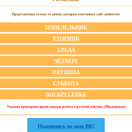
Представлены только те аниме, которые озвучивает сайт animevost.
ПОНЕДЕЛЬНИК
ВТОРНИК
СРЕДА
ЧЕТВЕРГ
ПЯТНИЦА
СУББОТА
ВОСКРЕСЕНЬЕ
Указано примерное время выхода релиза в русской озвучке. (Московское)
Подпишись на наш ВК!