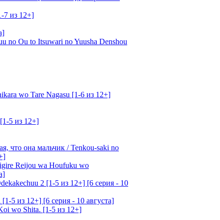
1-7 из 12+]
а]
u no Ou to Itsuwari no Yuusha Denshou
kara wo Tare Nagasu [1-6 из 12+]
[1-5 из 12+]
, что она мальчик / Tenkou-saki no
+]
gire Reijou wa Houfuku wo
а]
ekakechuu 2 [1-5 из 12+] [6 серия - 10
1-5 из 12+] [6 серия - 10 августа]
oi wo Shita. [1-5 из 12+]