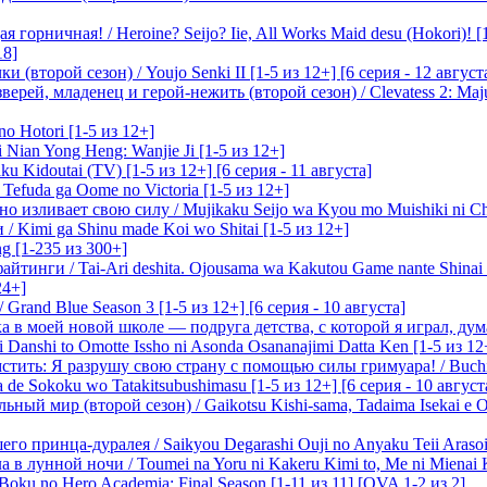
 горничная! / Heroine? Seijo? Iie, All Works Maid desu (Hokori)! [
18]
(второй сезон) / Youjo Senki II [1-5 из 12+] [6 серия - 12 август
ерей, младенец и герой-нежить (второй сезон) / Clevatess 2: Maju
o Hotori [1-5 из 12+]
 Nian Yong Heng: Wanjie Ji [1-5 из 12+]
u Kidoutai (TV) [1-5 из 12+] [6 серия - 11 августа]
efuda ga Oome no Victoria [1-5 из 12+]
о изливает свою силу / Mujikaku Seijo wa Kyou mo Muishiki ni Chi
/ Kimi ga Shinu made Koi wo Shitai [1-5 из 12+]
g [1-235 из 300+]
йтинги / Tai-Ari deshita. Ojousama wa Kakutou Game nante Shinai 
24+]
Grand Blue Season 3 [1-5 из 12+] [6 серия - 10 августа]
 в моей новой школе — подруга детства, с которой я играл, думая
i Danshi to Omotte Issho ni Asonda Osananajimi Datta Ken [1-5 из 12
стить: Я разрушу свою страну с помощью силы гримуара! / Buchi
 de Sokoku wo Tatakitsubushimasu [1-5 из 12+] [6 серия - 10 август
ный мир (второй сезон) / Gaikotsu Kishi-sama, Tadaima Isekai e Od
о принца-дуралея / Saikyou Degarashi Ouji no Anyaku Teii Arasoi [
 в лунной ночи / Toumei na Yoru ni Kakeru Kimi to, Me ni Mienai K
oku no Hero Academia: Final Season [1-11 из 11] [OVA 1-2 из 2]