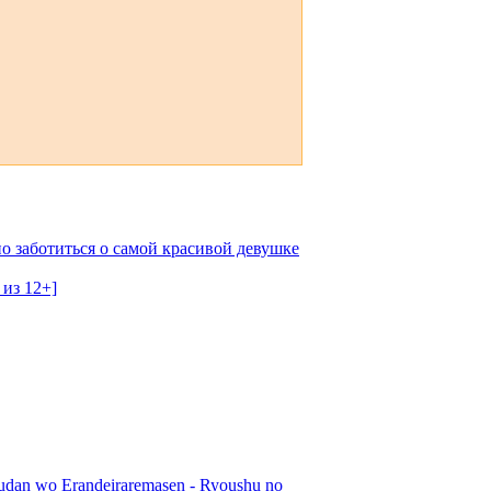
о заботиться о самой красивой девушке
 из 12+]
udan wo Erandeiraremasen - Ryoushu no