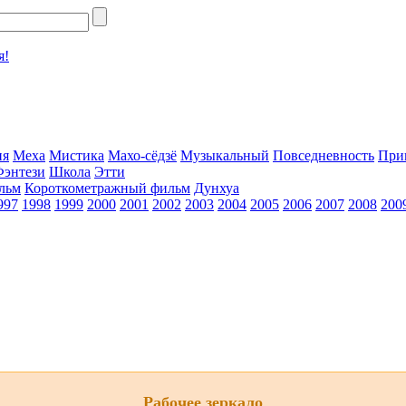
я!
ия
Меха
Мистика
Махо-сёдзё
Музыкальный
Повседневность
При
Фэнтези
Школа
Этти
льм
Короткометражный фильм
Дунхуа
997
1998
1999
2000
2001
2002
2003
2004
2005
2006
2007
2008
200
Рабочее зеркало