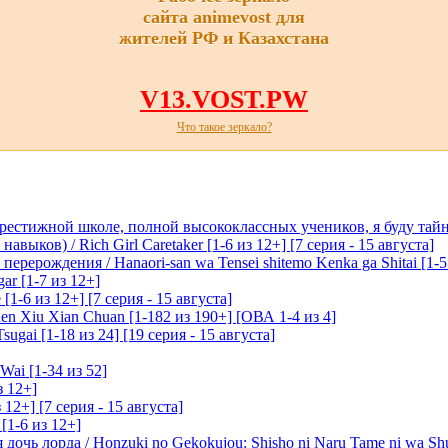
сайта animevost для
жителей РФ и Казахстана
V13.VOST.PW
Что такое зеркало?
престижной школе, полной высококлассных учеников, я буду тайн
ыков) / Rich Girl Caretaker [1-6 из 12+] [7 серия - 15 августа]
перерождения / Hanaori-san wa Tensei shitemo Kenka ga Shitai [1-5
ar [1-7 из 12+]
1-6 из 12+] [7 серия - 15 августа]
n Xiu Xian Chuan [1-182 из 190+] [ОВА 1-4 из 4]
ugai [1-18 из 24] [19 серия - 15 августа]
Wai [1-34 из 52]
з 12+]
 12+] [7 серия - 15 августа]
[1-6 из 12+]
очь лорда / Honzuki no Gekokujou: Shisho ni Naru Tame ni wa Sh