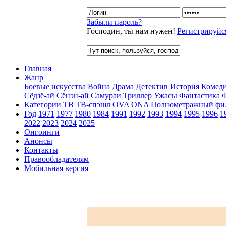
Забыли пароль?
Господин, ты нам нужен!
Регистрируйс
Главная
Жанр
Боевые искусства
Война
Драма
Детектив
История
Комед
Сёдзё-ай
Сёнэн-ай
Самураи
Триллер
Ужасы
Фантастика
Категории
ТВ
ТВ-спэшл
OVA
ONA
Полнометражный фи
Год
1971
1977
1980
1984
1991
1992
1993
1994
1995
1996
1
2022
2023
2024
2025
Онгоинги
Анонсы
Контакты
Правообладателям
Мобильная версия