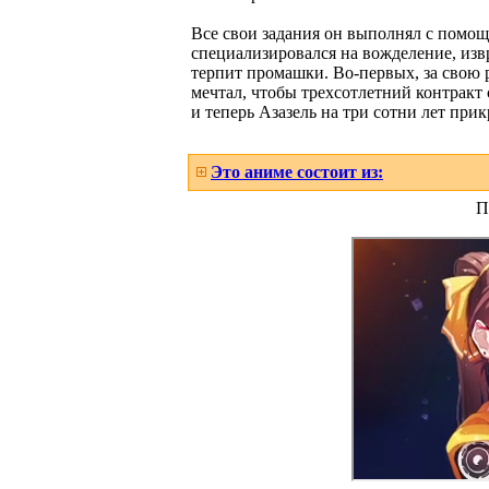
Все свои задания он выполнял с помощ
специализировался на вожделение, извр
терпит промашки. Во-первых, за свою р
мечтал, чтобы трехсотлетний контракт 
и теперь Азазель на три сотни лет прик
Это аниме состоит из:
П