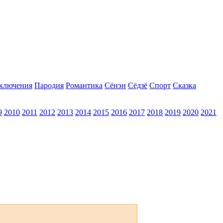
ключения
Пародия
Романтика
Сёнэн
Сёдзё
Спорт
Сказка
9
2010
2011
2012
2013
2014
2015
2016
2017
2018
2019
2020
2021