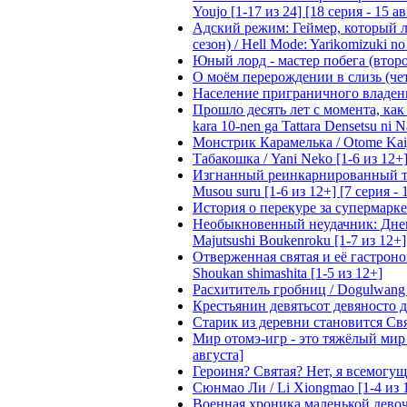
Youjo [1-17 из 24] [18 серия - 15 а
Адский режим: Геймер, который 
сезон) / Hell Mode: Yarikomizuki no
Юный лорд - мастер побега (второй
О моём перерождении в слизь (четвё
Население приграничного владения 
Прошло десять лет с момента, как я
kara 10-nen ga Tattara Densetsu ni Na
Монстрик Карамелька / Otome Kaijuu
Табакошка / Yani Neko [1-6 из 12+
Изгнанный реинкарнированный тяжё
Musou suru [1-6 из 12+] [7 серия - 
История о перекуре за супермаркето
Необыкновенный неудачник: Дневн
Majutsushi Boukenroku [1-7 из 12+]
Отверженная святая и её гастроном
Shoukan shimashita [1-5 из 12+]
Расхититель гробниц / Dogulwang [1
Крестьянин девятьсот девяносто де
Старик из деревни становится Святы
Мир отомэ-игр - это тяжёлый мир дл
августа]
Героиня? Святая? Нет, я всемогущая
Сюнмао Ли / Li Xiongmao [1-4 из 
Военная хроника маленькой девочки 