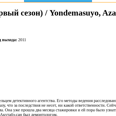
вый сезон) / Yondemasuyo, Azaz
д выхода:
2011
ельцем детективного агентства. Его методы ведения расследова
азу, что за последствия не несет, ни какой ответственности. Сей
ма. Она уже прошла два месяца стажировки и ей пора было узнать
. Акутабэ-сан был демонтологом.