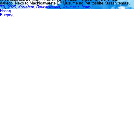
dakedo, Neko to Machigawarete Elf Musume no Pet toshite Kurashitemasu
ТВ
,
2025
,
Комедия
,
Приключения
,
Фэнтези
,
Этти
Назад
Вперед