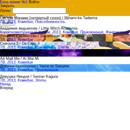
База аниме №1
Войти
Закрыть
Логин:
Пароль:
Сестры Минами (четвертый сезон) / Minami-ke Tadaima
ТВ
,
2013
,
Комедия
,
Повседневность
Войти
Академия ведьмочек / Little Witch Academia
Короткометражный фильм
,
2013
,
Комедия
,
Приключения
,
Фантастика
Ленивая Сасами-сан / Sasami-san at Ganbaranai
ТВ
,
2013
,
Комедия
Сначала 3 / Da Capo 3
ТВ
,
2013
,
Комедия
,
Романтика
,
Школа
Призрачный вор Роман / Bakumatsu Gijinden Roman
ТВ
,
2013
,
Комедия
,
Приключения
Ай Май Ми / Ai Mai Mi
ТВ
,
2013
,
Комедия
Девочки-скалолазки / Yama no Susume
ТВ
,
2013
,
Комедия
,
Приключения
Девушки Ниндзя / Senran Kagura
ТВ
,
2013
,
Комедия
,
Этти
Назад
Вперед