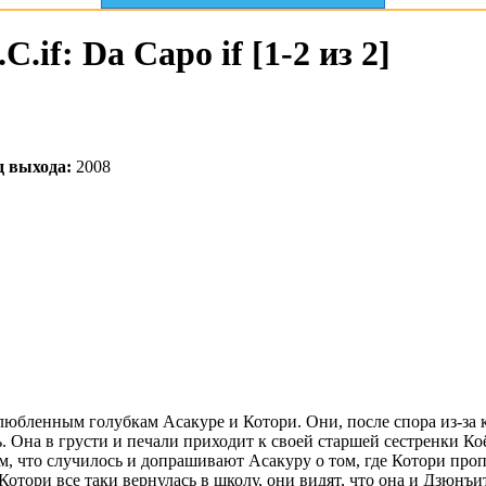
.if: Da Capo if [1-2 из 2]
д выхода:
2008
юбленным голубкам Асакуре и Котори. Они, после спора из-за 
. Она в грусти и печали приходит к своей старшей сестренки Ко
м, что случилось и допрашивают Асакуру о том, где Котори пропа
Котори все таки вернулась в школу, они видят, что она и Дзюнъи