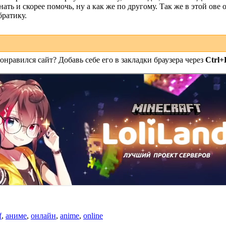
нать и скорее помочь, ну а как же по другому. Так же в этой ове
братику.
онравился сайт? Добавь себе его в закладки браузера через
Ctrl+
f
,
аниме
,
онлайн
,
anime
,
online