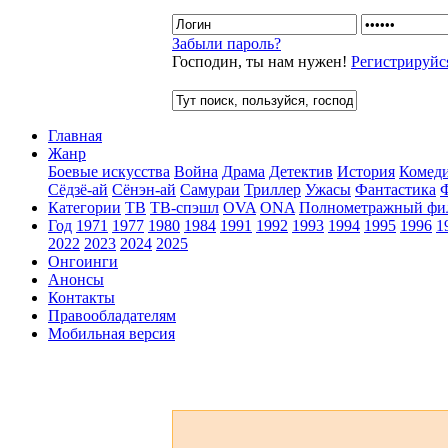
Забыли пароль?
Господин, ты нам нужен!
Регистрируйс
Главная
Жанр
Боевые искусства
Война
Драма
Детектив
История
Комед
Сёдзё-ай
Сёнэн-ай
Самураи
Триллер
Ужасы
Фантастика
Категории
ТВ
ТВ-спэшл
OVA
ONA
Полнометражный фи
Год
1971
1977
1980
1984
1991
1992
1993
1994
1995
1996
1
2022
2023
2024
2025
Онгоинги
Анонсы
Контакты
Правообладателям
Мобильная версия