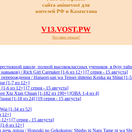
сайта animevost для
жителей РФ и Казахстана
V13.VOST.PW
Что такое зеркало?
престижной школе, полной высококлассных учеников, я буду тайн
ыков) / Rich Girl Caretaker [1-6 из 12+] [7 серия - 15 августа]
перерождения / Hanaori-san wa Tensei shitemo Kenka ga Shitai [1-5
ar [1-7 из 12+]
1-6 из 12+] [7 серия - 15 августа]
n Xiu Xian Chuan [1-182 из 190+] [ОВА 1-4 из 4]
ugai [1-18 из 24] [19 серия - 15 августа]
Wai [1-34 из 52]
з 12+]
 12+] [7 серия - 15 августа]
[1-6 из 12+]
очь лорда / Honzuki no Gekokujou: Shisho ni Naru Tame ni wa Sh