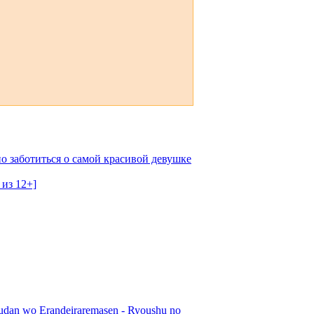
о заботиться о самой красивой девушке
 из 12+]
udan wo Erandeiraremasen - Ryoushu no