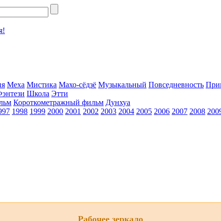
я!
ия
Меха
Мистика
Махо-сёдзё
Музыкальный
Повседневность
При
Фэнтези
Школа
Этти
льм
Короткометражный фильм
Дунхуа
997
1998
1999
2000
2001
2002
2003
2004
2005
2006
2007
2008
200
Рабочее зеркало