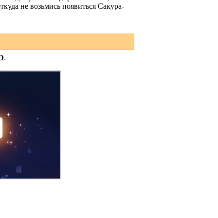
 откуда не возьмись появиться Сакура-
D
.