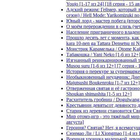
Youjo [1-17 из 24] [18 серия - 15 а
Адский режим: Геймер, который 
сезон) / Hell Mode: Yarikomizuki no
Юный лорд - мастер побега (второй
О моём перерождении в слизь (четвё
Население приграничного владения 
Прошло десять лет с момента, как я
kara 10-nen ga Tattara Densetsu ni Na
Монстрик Карамелька / Otome Kaijuu
Табакошка / Yani Neko [1-6 из 12+
Изгнанный реинкарнированный тяжё
Musou suru [1-6 из 12+] [7 серия - 
История о перекуре за супермаркето
Необыкновенный неудачник: Дневн
Majutsushi Boukenroku [1-7 из 12+]
Отверженная святая и её гастроном
Shoukan shimashita [1-5 из 12+]
Расхититель гробниц / Dogulwang [1
Крестьянин девятьсот девяносто де
Старик из деревни становится Святы
Мир отомэ-игр - это тяжёлый мир дл
августа]
Героиня? Святая? Нет, я всемогущая
Сюнмао Ли / Li Xiongmao [1-4 из 
Военная хроника маленькой девочки 