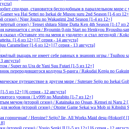
вгуста]
любит спидран, становится бесподобным в параллельном мире с
 Gamer wa Hai Settei no Isekai de Musou suru 2nd Season [1-6 из 12+
 сезон) / Nige Jouzu no Wakagimi 2nd Season [1-4 из 12+]
ртый сезон) / Tensei shitara Slime Datta Ken 4th Season [1-17 из 2
начинается с нуля / Ryoumin 0-nin Start no Henkyou Ryoushu-sama 
 сказал «Оставьте это на меня и уходите» и стал легендой / Koko wa
tteita. [1-6 из 12+] [7 серия - 14 августа]
 Carameliser [1-6 из 12+] [7 серия - 13 августа]
]
лый рыцарь не имеет себе равных в знаниях игры / Tsuihou saret
13 августа]
м / Super no Ura de Yani Suu Futari [1-5 из 12+]
ик переродившегося колдуна S-ранга / Rakudai Kenja no Gakuin 
ическое путешествие в другом мире / Suterare Seijo no Isekai Goh
-5 из 12+] [6 серия - 12 августа]
вятого уровня / Lv999 no Murabito [1-7 из 12+]
м мечом (второй сезон) / Katainaka no Ossan, Kensei ni Naru 2 [1-
я мобов (второй сезон) / Otome Game Sekai wa Mob ni Kibishii Sek
 горничная! / Heroine? Seijo? Iie, All Works Maid desu (Hokori)! [
18]
(второй сезон) / Youjo Senki II [1-5 из 12+] [6 серия - 12 август