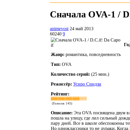
Сначала OVA-1 / D.C
animevost
24 май 2013
60240
9
Го
Жанр:
романтика, повседневность
Тип:
OVA
Количество серий:
(25 мин.)
Режиссёр:
Усиро Синдзи
Рейтинг:
(Голосов:
145
)
Описание:
Эта OVA посвящена двум вл
пошла на улицу, где лил сильный дождь
пару дней. Все в школе обеспокоены те
Но одноклассники то не дураки. Когда 