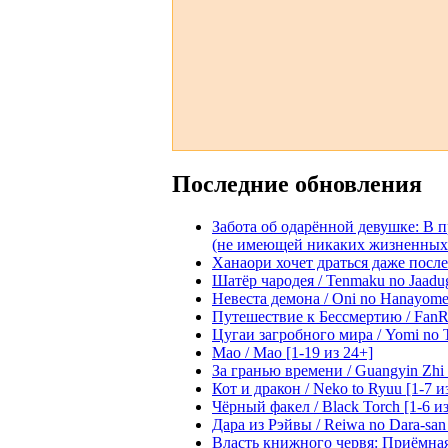
Последние обновления
Забота об одарённой девушке: В 
(не имеющей никаких жизненных нав
Ханаори хочет драться даже после 
Шатёр чародея / Tenmaku no Jaadug
Невеста демона / Oni no Hanayome [
Путешествие к Бессмертию / FanRe
Цугаи загробного мира / Yomi no Ts
Мао / Mao [1-19 из 24+]
За гранью времени / Guangyin Zhi 
Кот и дракон / Neko to Ryuu [1-7 и
Чёрный факел / Black Torch [1-6 из
Дара из Рэйвы / Reiwa no Dara-san 
Власть книжного червя: Приёмная д