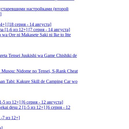
 устаревшими настройками (второй
]
4+] [18 серия - 14 августа]
[1-6 из 12+] [7 серия - 14 августа]
 Ore ni Makasete Saki ni Ike to Itte
a Tensei Juukishi wa Game Chishiki de
Musou: Nidome no Tensei, S-Rank Cheat
an Tabi: Kakure Skill de Camping Car wo
5 из 12+] [6 серия - 12 августа]
ai desu 2 [1-5 из 12+] [6 серия - 12
1-7 из 12+]
а]