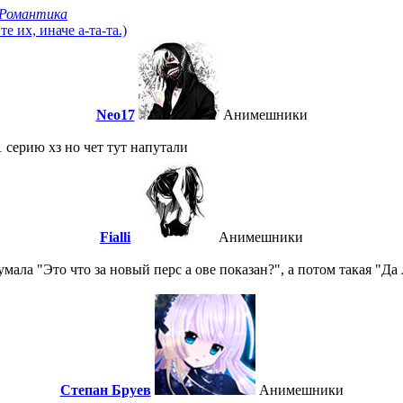
Романтика
 их, иначе а-та-та.)
Neo17
Анимешники
 серию хз но чет тут напутали
Fialli
Анимешники
мала "Это что за новый перс а ове показан?", а потом такая "Да 
Степан Бруев
Анимешники