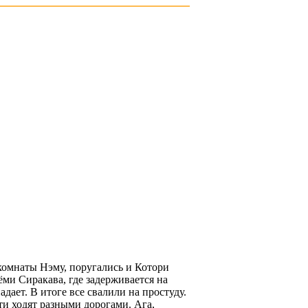
комнаты Нэму, поругались и Котори
ёми Сиракава, где задерживается на
дает. В итоге все свалили на простуду.
ти ходят разными дорогами. Ага,