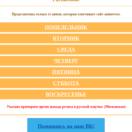
Представлены только те аниме, которые озвучивает сайт animevost.
ПОНЕДЕЛЬНИК
ВТОРНИК
СРЕДА
ЧЕТВЕРГ
ПЯТНИЦА
СУББОТА
ВОСКРЕСЕНЬЕ
Указано примерное время выхода релиза в русской озвучке. (Московское)
Подпишись на наш ВК!