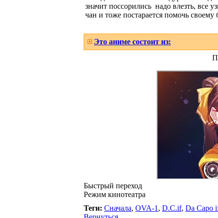
значит поссорились надо влезть, все уз
чан и тоже постарается помочь своему 
Это аниме состоит из:
П
Быстрый переход
Режим кинотеатра
Теги:
Сначала
,
OVA-1
,
D.C.if
,
Da Capo i
Вернуться