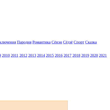
ключения
Пародия
Романтика
Сёнэн
Сёдзё
Спорт
Сказка
9
2010
2011
2012
2013
2014
2015
2016
2017
2018
2019
2020
2021